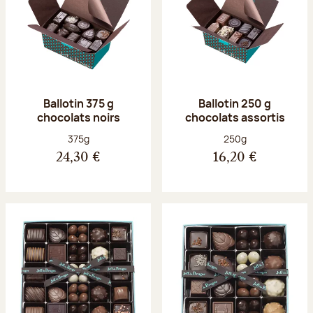
Ballotin 375 g
Ballotin 250 g
chocolats noirs
chocolats assortis
Poids net :
Poids net :
375g
250g
24,30 €
16,20 €