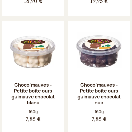
18,90 €
19,95 €
Choco’mauves -
Choco’mauves -
Petite boite ours
Petite boite ours
guimauve chocolat
guimauve chocolat
blanc
noir
Poids net :
Poids net :
160g
160g
7,85 €
7,85 €