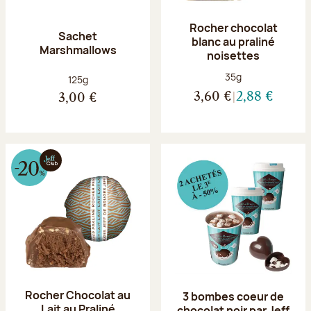
Rocher chocolat
Sachet
blanc au praliné
Marshmallows
noisettes
Poids net :
35g
Poids net :
125g
3,60 €
2,88 €
3,00 €
Rocher Chocolat au
3 bombes coeur de
Lait au Praliné
chocolat noir par Jeff