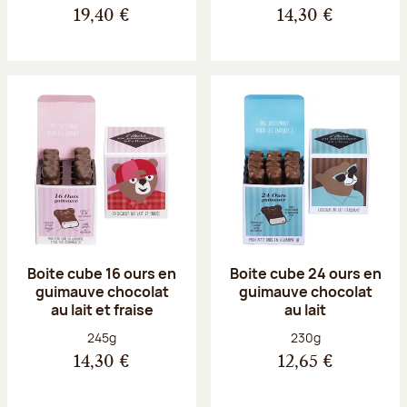
19,40 €
14,30 €
Boite cube 16 ours en
Boite cube 24 ours en
guimauve chocolat
guimauve chocolat
au lait et fraise
au lait
Poids net :
Poids net :
245g
230g
14,30 €
12,65 €