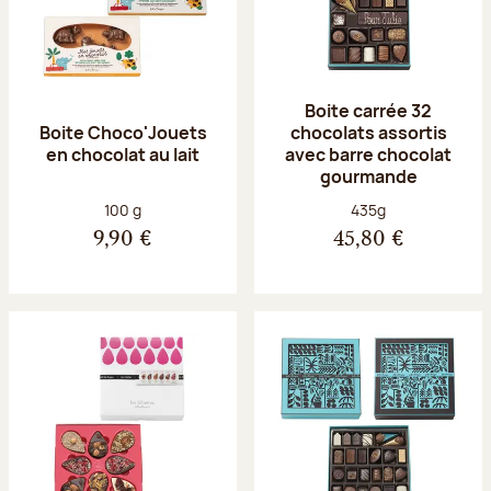
Boite carrée 32
Boite Choco'Jouets
chocolats assortis
en chocolat au lait
avec barre chocolat
gourmande
Poids net :
Poids net :
100 g
435g
9,90 €
45,80 €