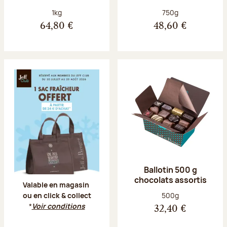
Poids net :
Poids net :
1kg
750g
64,80 €
48,60 €
Offre Jeff Club du 20 juillet au 23 aoû
Ballotin 500 g
chocolats assortis
Valable en magasin
Poids net :
500g
ou en click & collect
*
Voir conditions
32,40 €