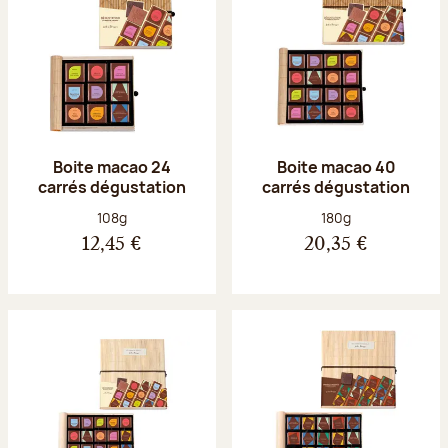
Boite macao 24
Boite macao 40
carrés dégustation
carrés dégustation
Poids net :
Poids net :
108g
180g
12,45 €
20,35 €