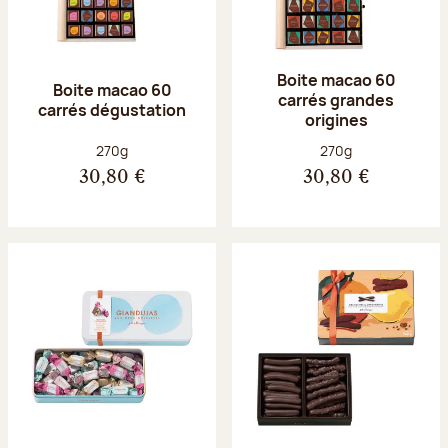
Boite macao 60
Boite macao 60
carrés grandes
carrés dégustation
origines
Poids net :
Poids net :
270g
270g
30,80 €
30,80 €