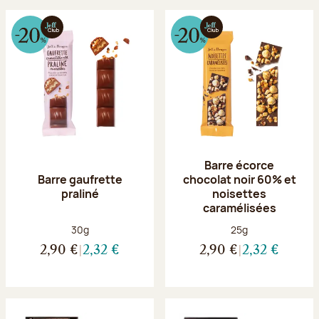
Barre écorce
Barre gaufrette
chocolat noir 60% et
praliné
noisettes
caramélisées
Poids net :
Poids net :
30g
25g
2,90 €
2,32 €
2,90 €
2,32 €