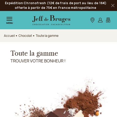
Expédition Chronofresh (12€ de frais de port au lieu de 16€)
Aller à la navigation
offerte à partir de 75€ en France métropolitaine
Fer
Aller au contenu principal
Aller au pied de page
Nos boutiques
S’identifie
Mon p
MENU
Accueil
Chocolat
Toute la gamme
Toute la gamme
TROUVER VOTRE BONHEUR !