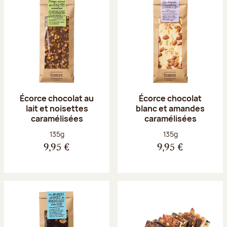
Écorce chocolat au
Écorce chocolat
lait et noisettes
blanc et amandes
caramélisées
caramélisées
Poids net :
Poids net :
135g
135g
9,95 €
9,95 €