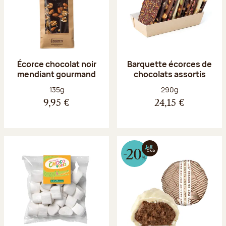
Écorce chocolat noir
Barquette écorces de
mendiant gourmand
chocolats assortis
Poids net :
Poids net :
135g
290g
9,95 €
24,15 €