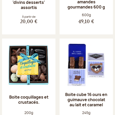
amandes
'divins desserts'
gourmandes 600 g
assortis
Poids net :
600g
À partir de
20,00 €
49,10 €
Boite cube 16 ours en
Boite coquillages et
guimauve chocolat
crustacés.
au lait et caramel
Poids net :
Poids net :
200g
245g