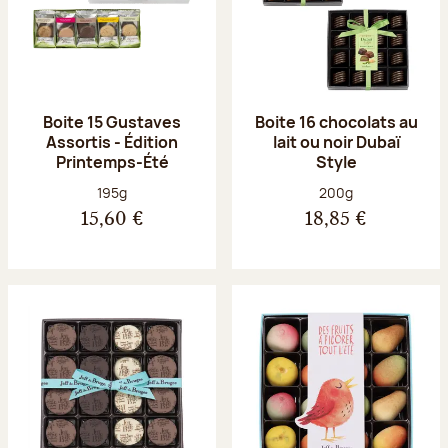
Boite 15 Gustaves
Boite 16 chocolats au
Assortis - Édition
lait ou noir Dubaï
Printemps-Été
Style
Poids net :
Poids net :
195g
200g
15,60 €
18,85 €