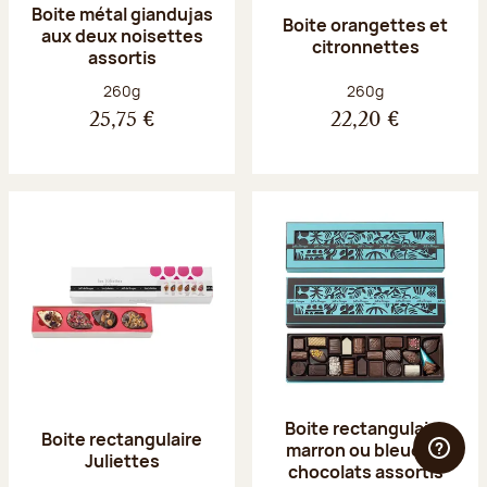
Boite métal giandujas
Boite orangettes et
aux deux noisettes
citronnettes
assortis
Poids net :
Poids net :
260g
260g
25,75 €
22,20 €
Boite rectangulaire
Boite rectangulaire
marron ou bleue 23
Juliettes
chocolats assortis