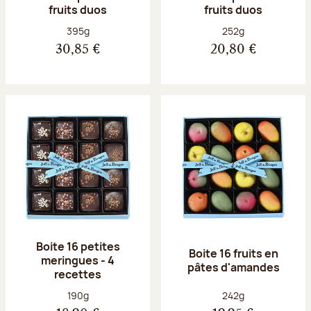
fruits duos
fruits duos
Poids net :
Poids net :
395g
252g
30,85 €
20,80 €
Boite 16 petites
Boite 16 fruits en
meringues - 4
pâtes d'amandes
recettes
Poids net :
Poids net :
190g
242g