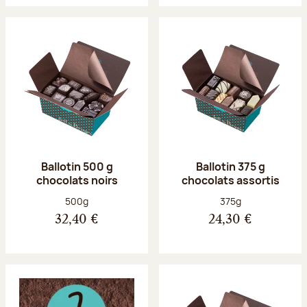
Ballotin 500 g
Ballotin 375 g
chocolats noirs
chocolats assortis
Poids net :
Poids net :
500g
375g
32,40 €
24,30 €