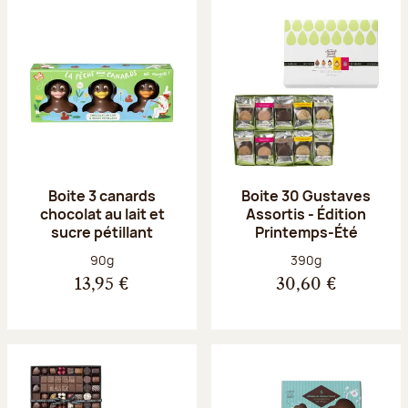
Boite 3 canards
Boite 30 Gustaves
chocolat au lait et
Assortis - Édition
sucre pétillant
Printemps-Été
Poids net :
Poids net :
90g
390g
13,95 €
30,60 €