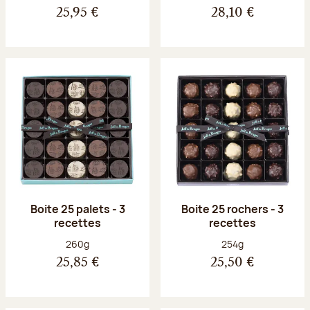
25,95 €
28,10 €
Boite 25 palets - 3
Boite 25 rochers - 3
recettes
recettes
Poids net :
Poids net :
260g
254g
25,85 €
25,50 €