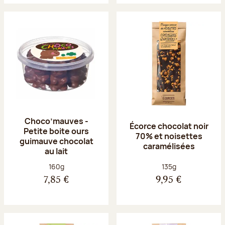
Choco’mauves -
Écorce chocolat noir
Petite boite ours
70% et noisettes
guimauve chocolat
caramélisées
au lait
Poids net :
Poids net :
160g
135g
7,85 €
9,95 €