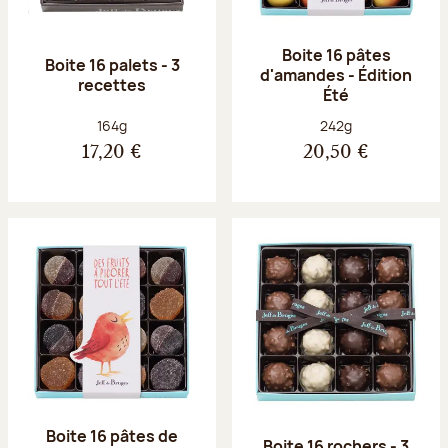
Boite 16 pâtes
Boite 16 palets - 3
d'amandes - Édition
recettes
Été
Poids net :
Poids net :
164g
242g
17,20 €
20,50 €
Boite 16 pâtes de
Boite 16 rochers - 3