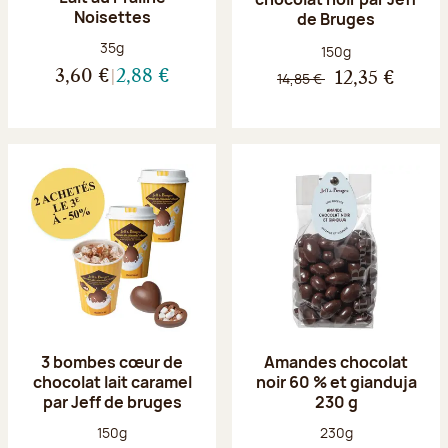
Noisettes
de Bruges
Poids net :
35g
Poids net :
150g
3,60 €
2,88 €
14,85 €
12,35 €
3 bombes cœur de
Amandes chocolat
chocolat lait caramel
noir 60 % et gianduja
par Jeff de bruges
230 g
Poids net :
Poids net :
150g
230g