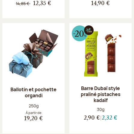
14,85 €
12,35 €
14,90 €
Barre Dubaï style
Ballotin et pochette
praliné pistaches
organdi
kadaïf
Poids net :
250g
Poids net :
30g
À partir de
2,90 €
2,32 €
19,20 €