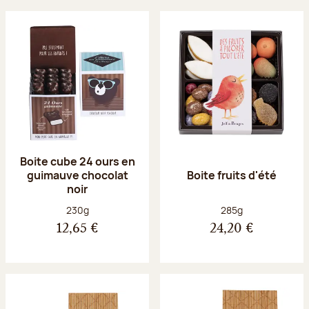
Boite cube 24 ours en
guimauve chocolat
Boite fruits d'été
noir
Poids net :
Poids net :
230g
285g
12,65 €
24,20 €