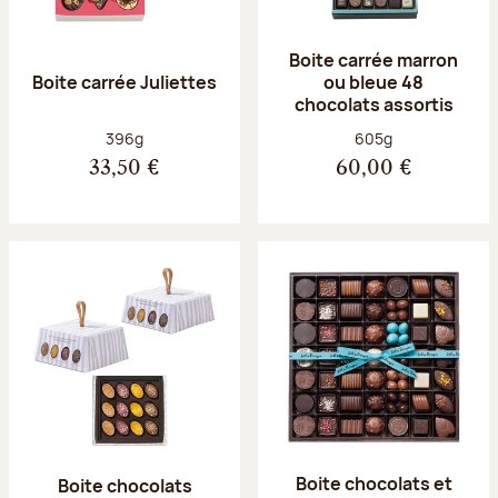
Boite carrée marron
Boite carrée Juliettes
ou bleue 48
chocolats assortis
Poids net :
Poids net :
396g
605g
33,50 €
60,00 €
Boite chocolats et
Boite chocolats