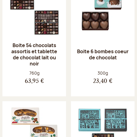
Boite 54 chocolats
assortis et tablette
Boite 6 bombes coeur
de chocolat lait ou
de chocolat
noir
Poids net :
Poids net :
760g
300g
63,95 €
23,40 €