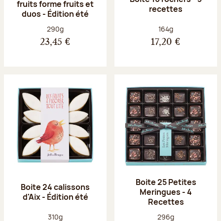
fruits forme fruits et
recettes
duos - Édition été
Poids net :
Poids net :
290g
164g
23,45 €
17,20 €
Boite 25 Petites
Boite 24 calissons
Meringues - 4
d'Aix - Édition été
Recettes
Poids net :
Poids net :
310g
296g