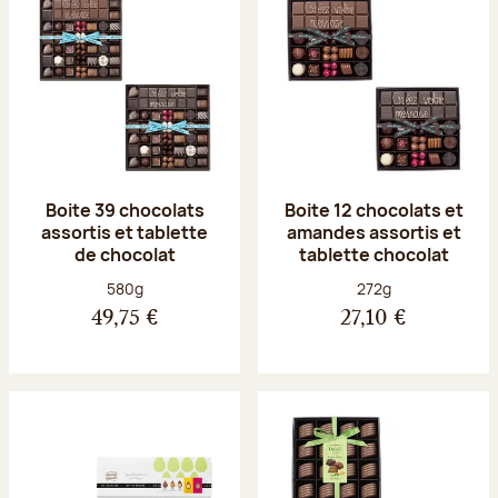
Boite 39 chocolats
Boite 12 chocolats et
assortis et tablette
amandes assortis et
de chocolat
tablette chocolat
Poids net :
Poids net :
580g
272g
49,75 €
27,10 €