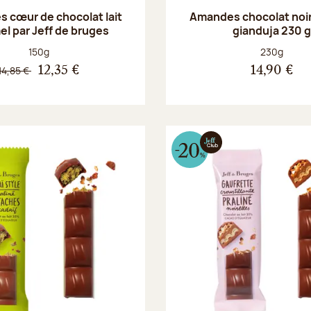
 cœur de chocolat lait
Amandes chocolat noir
el par Jeff de bruges
gianduja 230 
Poids net :
Poids net :
150g
230g
14,85 €
12,35 €
14,90 €