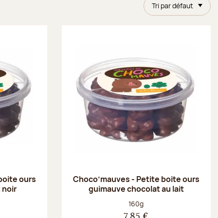
Tri par défaut
boite ours
Choco’mauves - Petite boite ours
 noir
guimauve chocolat au lait
Poids net :
160g
7,85 €