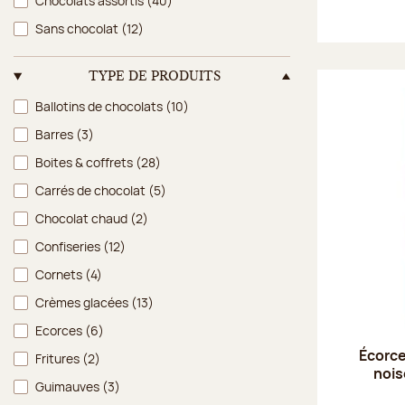
Chocolats assortis
(40)
Sans chocolat
(12)
TYPE DE PRODUITS
Type de produits
Ballotins de chocolats
(10)
Barres
(3)
Boites & coffrets
(28)
Carrés de chocolat
(5)
Chocolat chaud
(2)
Confiseries
(12)
Cornets
(4)
Crèmes glacées
(13)
Ecorces
(6)
Écorce
Fritures
(2)
nois
Guimauves
(3)