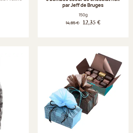
par Jeff de Bruges
Poids net :
150g
€
14,85 €
12,35 €