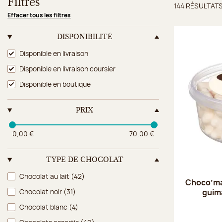
Filtres
144 RÉSULTAT
Résulta
Effacer tous les filtres
DISPONIBILITÉ
Disponibilité
Disponible en livraison
Disponible en livraison coursier
Disponible en boutique
PRIX
0,00 €
70,00 €
TYPE DE CHOCOLAT
Type de chocolat
Chocolat au lait
(42)
Choco’mau
guim
Chocolat noir
(31)
Chocolat blanc
(4)