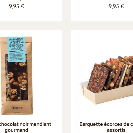
9,95 €
9,95 €
chocolat noir mendiant
Barquette écorces de 
gourmand
assortis