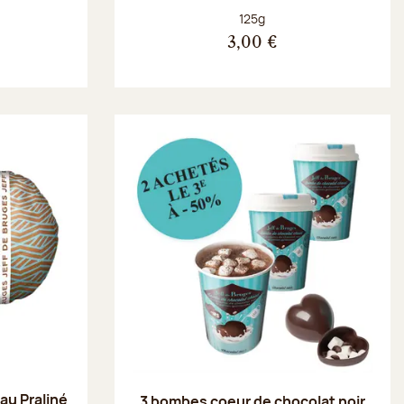
Poids net :
125g
3,00 €
au Praliné
3 bombes coeur de chocolat noir