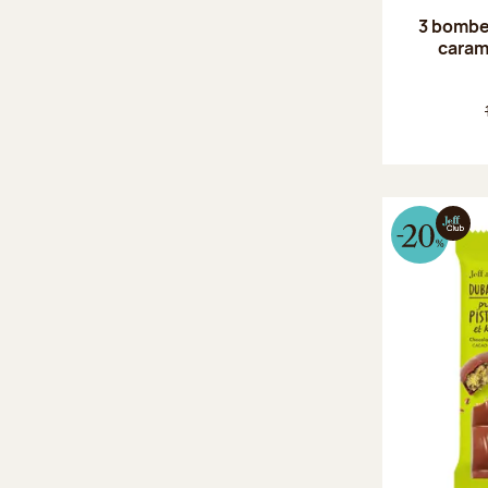
3 bombes
caram