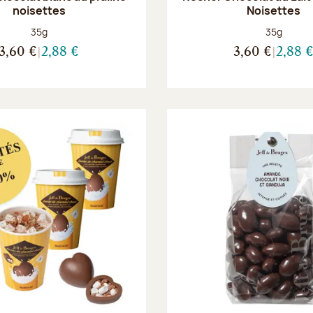
noisettes
Noisettes
Poids net :
Poids net :
35g
35g
3,60 €
2,88 €
3,60 €
2,88 