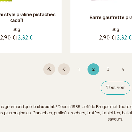
ï style praliné pistaches
Barre gaufrette pr
kadaïf
Poids net :
Poids net :
30g
30g
2,90 €
2,32 €
2,90 €
2,32 €
1
2
3
4
Première page
Page précédente
Page
Page 2 sur 9
Page
Page
Tout voir
 plus gourmand que le
chocolat
! Depuis 1986, Jeff de Bruges met toute s
x plus originales. Ganaches, pralinés, rochers, truffes, tablettes, bal
saveurs.