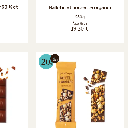
 60 % et
Ballotin et pochette organdi
g
Poids net :
250g
À partir de
19,20 €