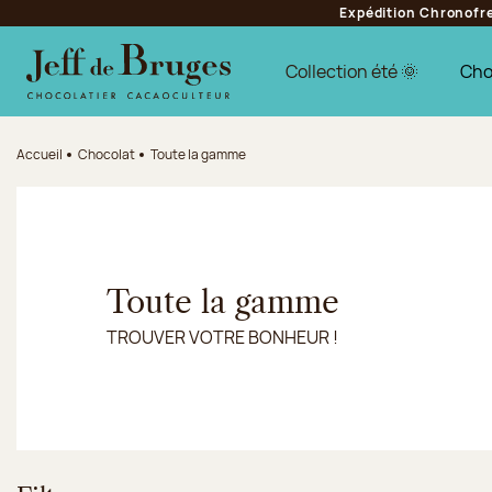
Expédition Chronofres
Aller à la navigation
Aller au contenu principal
Aller au pied de page
Collection été 🌞
Cho
Accueil
Chocolat
Toute la gamme
Toute la gamme
TROUVER VOTRE BONHEUR !