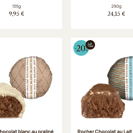
Poids net :
Poids net :
135g
290g
9,95 €
24,15 €
hocolat blanc au praliné
Rocher Chocolat au Lait 