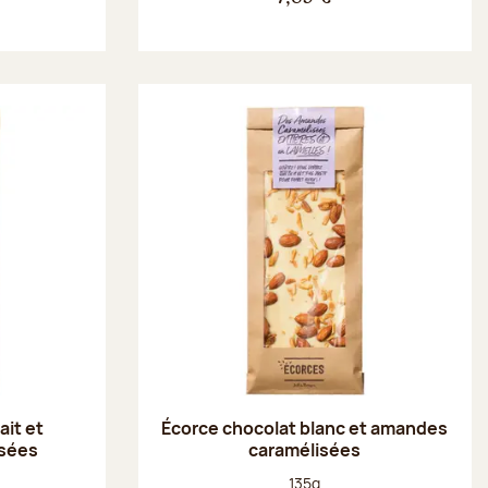
ait et
Écorce chocolat blanc et amandes
isées
caramélisées
Poids net :
135g