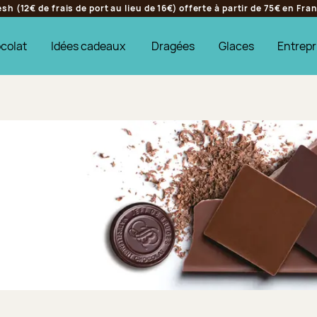
h (12€ de frais de port au lieu de 16€) offerte à partir de 75€ en Fr
colat
Idées cadeaux
Dragées
Glaces
Entrepr