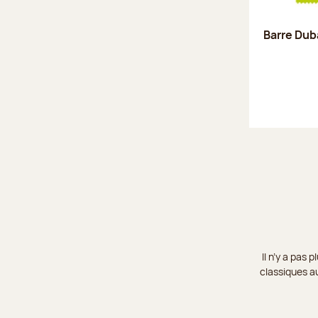
Barre Duba
Il n’y a pas
classiques au