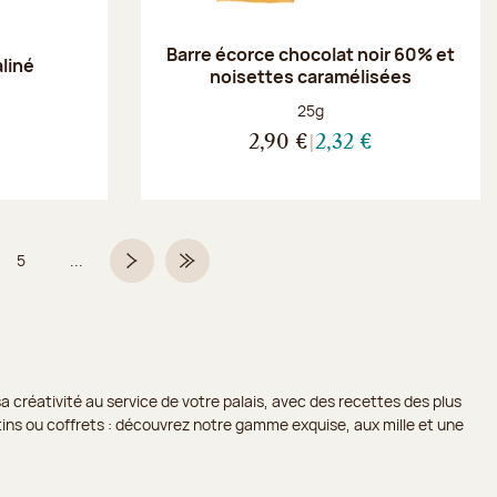
Barre écorce chocolat noir 60% et
aliné
noisettes caramélisées
Poids net :
25g
2,90 €
2,32 €
5
...
Page
Page suivante
Dernière page
a créativité au service de votre palais, avec des recettes des plus
lotins ou coffrets : découvrez notre gamme exquise, aux mille et une