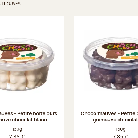
S TROUVÉS
ts trouvés
ves - Petite boite ours
Choco’mauves - Petite 
auve chocolat blanc
guimauve chocolat
Poids net :
Poids net :
160g
160g
7,85 €
7,85 €