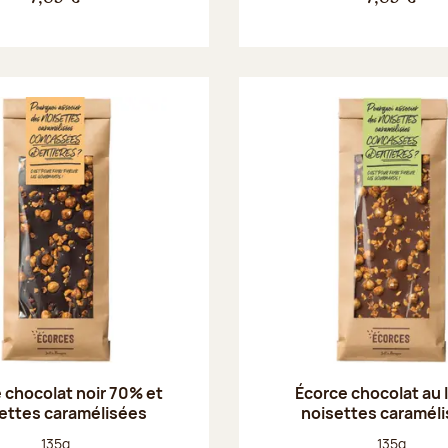
 chocolat noir 70% et
Écorce chocolat au l
ettes caramélisées
noisettes caramél
Poids net :
Poids net :
135g
135g