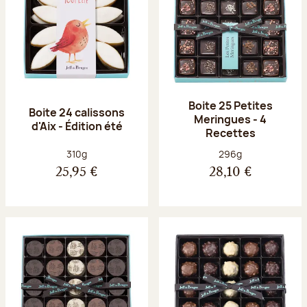
Boite 25 Petites
Boite 24 calissons
Meringues - 4
d'Aix - Édition été
Recettes
Poids net :
Poids net :
310g
296g
25,95 €
28,10 €