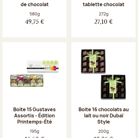
de chocolat
tablette chocolat
Poids net :
Poids net :
580g
272g
49,75 €
27,10 €
Boite 15 Gustaves
Boite 16 chocolats au
Assortis - Édition
lait ou noir Dubaï
Printemps-Été
Style
Poids net :
Poids net :
195g
200g