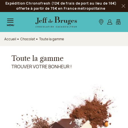
Expédition Chronofresh (12€ de frais de port au lieu de 16€)
Aller à la navigation
offerte à partir de 75€ en France métropolitaine
Fer
Aller au contenu principal
Aller au pied de page
Nos boutiques
S’identifie
Mon p
MENU
Accueil
Chocolat
Toute la gamme
Toute la gamme
TROUVER VOTRE BONHEUR !