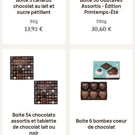
chocolat au lait et
Assortis - Édition
sucre pétillant
Printemps-Été
Poids net :
Poids net :
90g
390g
13,95 €
30,60 €
Boite 54 chocolats
assortis et tablette
Boite 6 bombes coeur
de chocolat lait ou
de chocolat
noir