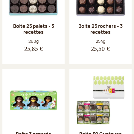
Boite 25 palets - 3
Boite 25 rochers - 3
recettes
recettes
Poids net :
Poids net :
260g
254g
25,85 €
25,50 €
Boite 3 canards
Boite 30 Gustaves