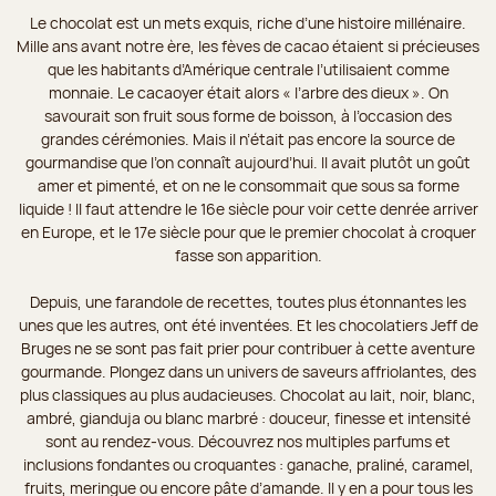
Le chocolat est un mets exquis, riche d’une histoire millénaire.
Mille ans avant notre ère, les fèves de cacao étaient si précieuses
que les habitants d’Amérique centrale l’utilisaient comme
monnaie. Le cacaoyer était alors « l’arbre des dieux ». On
savourait son fruit sous forme de boisson, à l’occasion des
grandes cérémonies. Mais il n’était pas encore la source de
gourmandise que l’on connaît aujourd’hui. Il avait plutôt un goût
amer et pimenté, et on ne le consommait que sous sa forme
liquide ! Il faut attendre le 16e siècle pour voir cette denrée arriver
en Europe, et le 17e siècle pour que le premier chocolat à croquer
fasse son apparition.
Depuis, une farandole de recettes, toutes plus étonnantes les
unes que les autres, ont été inventées. Et les chocolatiers Jeff de
Bruges ne se sont pas fait prier pour contribuer à cette aventure
gourmande. Plongez dans un univers de saveurs affriolantes, des
plus classiques au plus audacieuses. Chocolat au lait, noir, blanc,
ambré, gianduja ou blanc marbré : douceur, finesse et intensité
sont au rendez-vous. Découvrez nos multiples parfums et
inclusions fondantes ou croquantes : ganache, praliné, caramel,
fruits, meringue ou encore pâte d’amande. Il y en a pour tous les