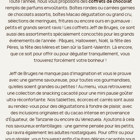
Toute l’année, nous vous proposons des
coffrets de chocolat
remplis de parfums envoûtants. Boîtes rondes ou carrées garnies
de chocolats assortis, boîtes Macao dégustation ou grand cru,
sélections de meringues, fritures ou encore ours en guimauve :
petits et grands seront ravis ! Les coffrets Jeff de Bruges, ce sont
aussi des assortiments spécialement concoctés pour les grands
événements de l’année : Pâques, Halloween, Noël, la fête des
Pères, la fête des Mères et bien sûr la Saint-Valentin. Là encore,
que ce soit pour offrir ou pour déguster tranquillement, vous
trouverez forcément votre bonheur !
Jeff de Bruges ne manque pas d’imagination et vous le prouve
avec une gamme savoureuse, pour toutes vos gourmandises,
qu’elles soient grandes ou petites ! Au menu, vous retrouverez
une collection de snacking cacaoté pour une mini pause goûter
ultra réconfortante. Nos tablettes, écorces et carrés sont aussi
au rendez-vous pour des dégustations à fondre de plaisir, avec
des inclusions originales et du cacao intense en provenance
d’Équateur, de Tanzanie ou encore du Venezuela. Ajoutons à cela
nos savoureux enfantillages : une gamme pensée pour les petits,
qui ravira également les adultes nostalgiques. Pour offrir ou pour
vous régaler, vous trouverez enfin d’autres délices cacaotés sous