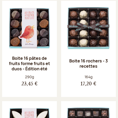
Boite 16 pâtes de
Boite 16 rochers - 3
fruits forme fruits et
recettes
duos - Édition été
Poids net :
Poids net :
290g
164g
23,45 €
17,20 €