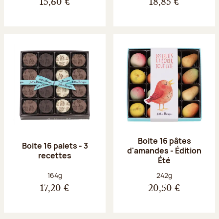
15,60 €
18,85 €
Boite 16 pâtes
Boite 16 palets - 3
d'amandes - Édition
recettes
Été
Poids net :
Poids net :
164g
242g
17,20 €
20,50 €