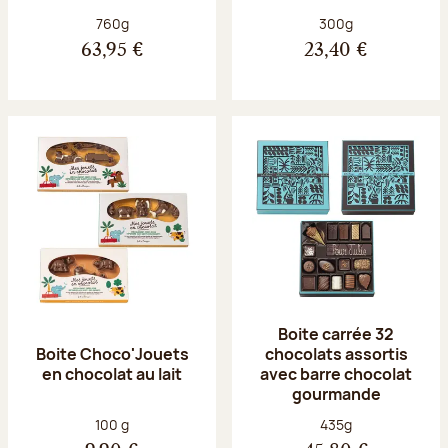
Poids net :
Poids net :
760g
300g
63,95 €
23,40 €
Boite carrée 32
Boite Choco'Jouets
chocolats assortis
en chocolat au lait
avec barre chocolat
gourmande
Poids net :
Poids net :
100 g
435g