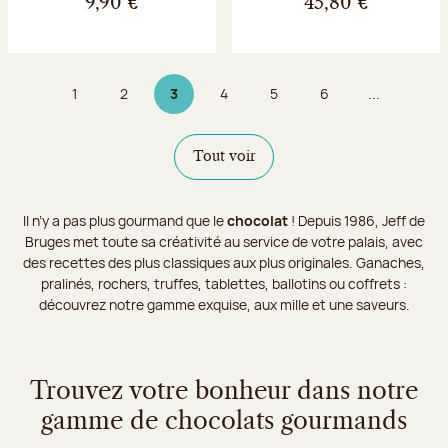
9,90 €
45,80 €
1
2
3
4
5
6
...
Page
Page
Page 3 sur 9
Page
Page
Page
Tout voir
Il n’y a pas plus gourmand que le
chocolat
! Depuis 1986, Jeff de
Bruges met toute sa créativité au service de votre palais, avec
des recettes des plus classiques aux plus originales. Ganaches,
pralinés, rochers, truffes, tablettes, ballotins ou coffrets :
découvrez notre gamme exquise, aux mille et une saveurs.
Trouvez votre bonheur dans notre
gamme de chocolats gourmands