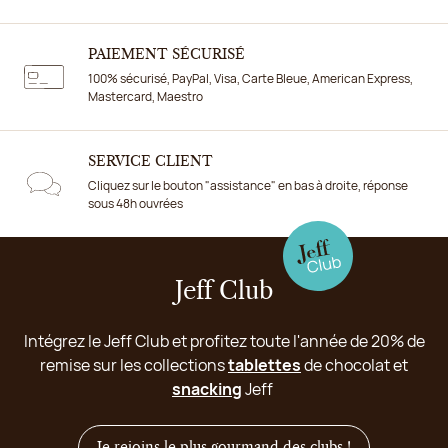
PAIEMENT SÉCURISÉ
100% sécurisé, PayPal, Visa, Carte Bleue, American Express,
Mastercard, Maestro
SERVICE CLIENT
Cliquez sur le bouton "assistance" en bas à droite, réponse
sous 48h ouvrées
Jeff Club
Intégrez le Jeff Club et profitez toute l'année de 20% de
remise sur les collections
tablettes
de chocolat et
snacking
Jeff
Je rejoins le plus gourmand des clubs !