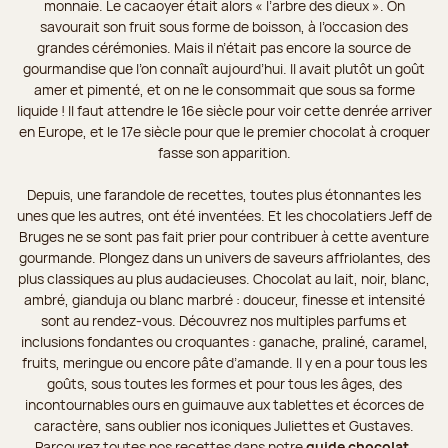
monnaie. Le cacaoyer était alors « l’arbre des dieux ». On
savourait son fruit sous forme de boisson, à l’occasion des
grandes cérémonies. Mais il n’était pas encore la source de
gourmandise que l’on connaît aujourd’hui. Il avait plutôt un goût
amer et pimenté, et on ne le consommait que sous sa forme
liquide ! Il faut attendre le 16e siècle pour voir cette denrée arriver
en Europe, et le 17e siècle pour que le premier chocolat à croquer
fasse son apparition.
Depuis, une farandole de recettes, toutes plus étonnantes les
unes que les autres, ont été inventées. Et les chocolatiers Jeff de
Bruges ne se sont pas fait prier pour contribuer à cette aventure
gourmande. Plongez dans un univers de saveurs affriolantes, des
plus classiques au plus audacieuses. Chocolat au lait, noir, blanc,
ambré, gianduja ou blanc marbré : douceur, finesse et intensité
sont au rendez-vous. Découvrez nos multiples parfums et
inclusions fondantes ou croquantes : ganache, praliné, caramel,
fruits, meringue ou encore pâte d’amande. Il y en a pour tous les
goûts, sous toutes les formes et pour tous les âges, des
incontournables ours en guimauve aux tablettes et écorces de
caractère, sans oublier nos iconiques Juliettes et Gustaves.
Parcourez toutes nos recettes dans notre
guide chocolat
.