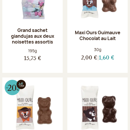
Grand sachet
Maxi Ours Guimauve
giandujas aux deux
Chocolat au Lait
noisettes assortis
Poids net :
30g
Poids net :
195g
2,00 €
1,60 €
15,75 €