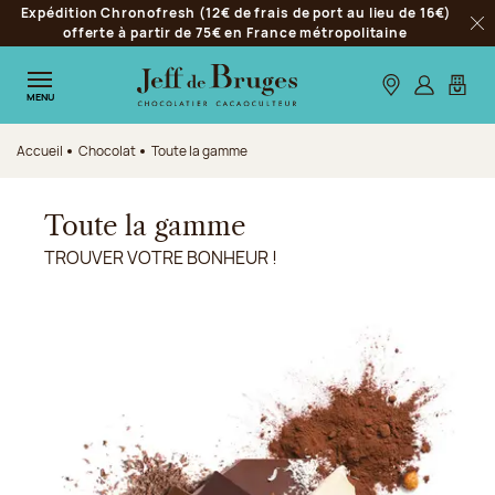
Expédition Chronofresh (12€ de frais de port au lieu de 16€)
Aller à la navigation
offerte à partir de 75€ en France métropolitaine
Fer
Aller au contenu principal
Aller au pied de page
Nos boutiques
S’identifie
Mon p
MENU
Accueil
Chocolat
Toute la gamme
Toute la gamme
TROUVER VOTRE BONHEUR !