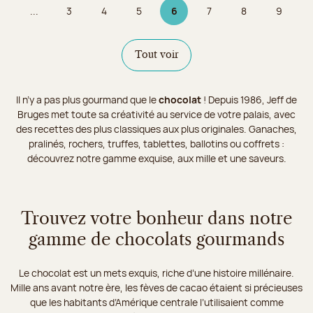
...
3
4
5
6
7
8
9
Page
Page
Page
Page 6 sur 9
Page
Page
Page
Tout voir
Il n’y a pas plus gourmand que le
chocolat
! Depuis 1986, Jeff de
Bruges met toute sa créativité au service de votre palais, avec
des recettes des plus classiques aux plus originales. Ganaches,
pralinés, rochers, truffes, tablettes, ballotins ou coffrets :
découvrez notre gamme exquise, aux mille et une saveurs.
Trouvez votre bonheur dans notre
gamme de chocolats gourmands
Le chocolat est un mets exquis, riche d’une histoire millénaire.
Mille ans avant notre ère, les fèves de cacao étaient si précieuses
que les habitants d’Amérique centrale l’utilisaient comme