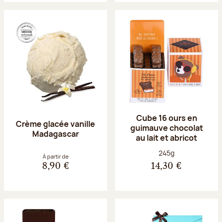
Cube 16 ours en
Crème glacée vanille
guimauve chocolat
Madagascar
au lait et abricot
Poids net :
245g
À partir de
8,90 €
14,30 €