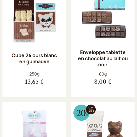
Enveloppe tablette
Cube 24 ours blanc
en chocolat au lait ou
en guimauve
noir
Poids net :
Poids net :
230g
80g
12,65 €
8,00 €