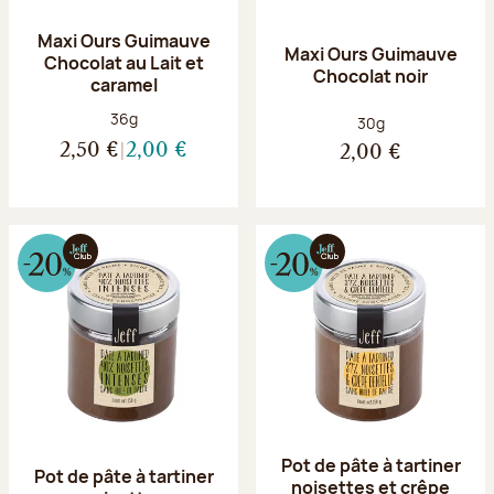
Maxi Ours Guimauve
Maxi Ours Guimauve
Chocolat au Lait et
Chocolat noir
caramel
Poids net :
36g
Poids net :
30g
2,50 €
2,00 €
2,00 €
Pot de pâte à tartiner
Pot de pâte à tartiner
noisettes et crêpe