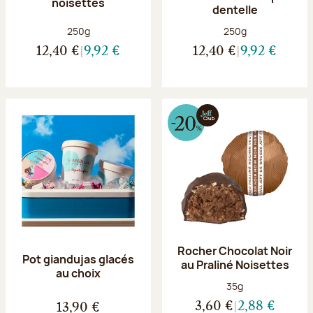
noisettes
dentelle
Poids net :
Poids net :
250g
250g
12,40 €
9,92 €
12,40 €
9,92 €
Rocher Chocolat Noir
Pot giandujas glacés
au Praliné Noisettes
au choix
Poids net :
35g
3,60 €
2,88 €
13,90 €