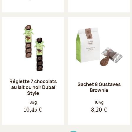
Réglette 7 chocolats
Sachet 8 Gustaves
au lait ou noir Dubaï
Brownie
Style
Poids net :
Poids net :
89g
104g
10,45 €
8,20 €