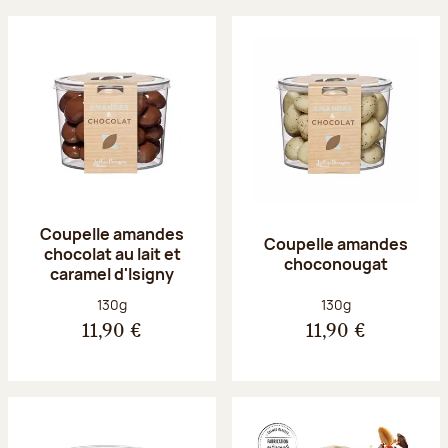
Coupelle amandes
Coupelle amandes
chocolat au lait et
choconougat
caramel d'Isigny
Poids net :
Poids net :
130g
130g
11,90 €
11,90 €