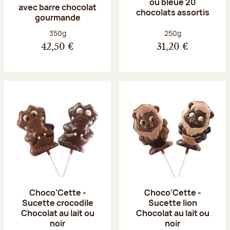
ou bleue 20
avec barre chocolat
chocolats assortis
gourmande
Poids net :
Poids net :
350g
250g
42,50 €
31,20 €
Choco'Cette -
Choco'Cette -
Sucette crocodile
Sucette lion
Chocolat au lait ou
Chocolat au lait ou
noir
noir