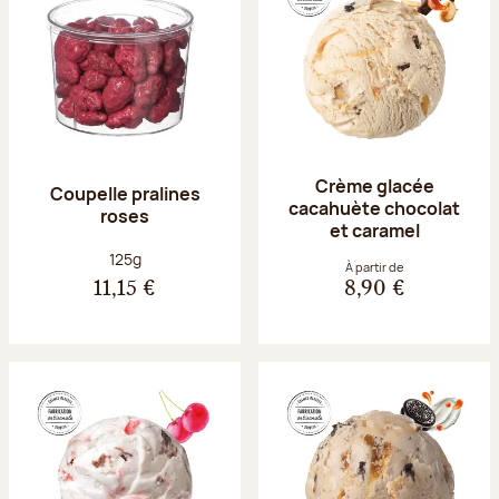
Crème glacée
Coupelle pralines
cacahuète chocolat
roses
et caramel
Poids net :
125g
À partir de
11,15 €
8,90 €