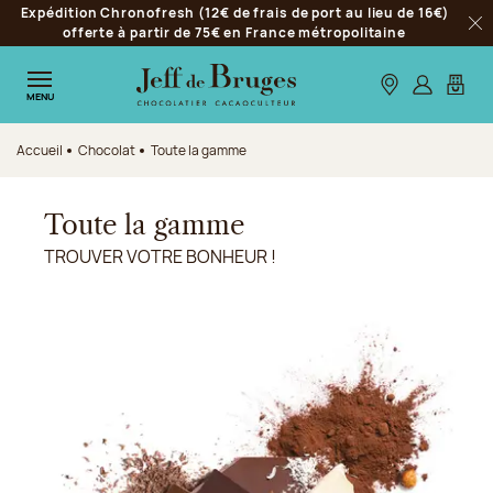
Expédition Chronofresh (12€ de frais de port au lieu de 16€)
Aller à la navigation
offerte à partir de 75€ en France métropolitaine
Fer
Aller au contenu principal
Aller au pied de page
Nos boutiques
S’identifie
Mon p
MENU
Accueil
Chocolat
Toute la gamme
Toute la gamme
TROUVER VOTRE BONHEUR !