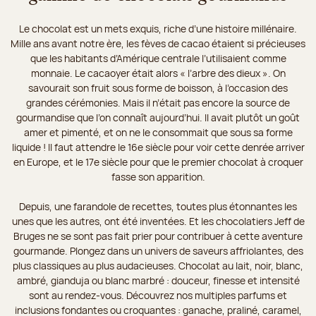
Le chocolat est un mets exquis, riche d’une histoire millénaire.
Mille ans avant notre ère, les fèves de cacao étaient si précieuses
que les habitants d’Amérique centrale l’utilisaient comme
monnaie. Le cacaoyer était alors « l’arbre des dieux ». On
savourait son fruit sous forme de boisson, à l’occasion des
grandes cérémonies. Mais il n’était pas encore la source de
gourmandise que l’on connaît aujourd’hui. Il avait plutôt un goût
amer et pimenté, et on ne le consommait que sous sa forme
liquide ! Il faut attendre le 16e siècle pour voir cette denrée arriver
en Europe, et le 17e siècle pour que le premier chocolat à croquer
fasse son apparition.
Depuis, une farandole de recettes, toutes plus étonnantes les
unes que les autres, ont été inventées. Et les chocolatiers Jeff de
Bruges ne se sont pas fait prier pour contribuer à cette aventure
gourmande. Plongez dans un univers de saveurs affriolantes, des
plus classiques au plus audacieuses. Chocolat au lait, noir, blanc,
ambré, gianduja ou blanc marbré : douceur, finesse et intensité
sont au rendez-vous. Découvrez nos multiples parfums et
inclusions fondantes ou croquantes : ganache, praliné, caramel,