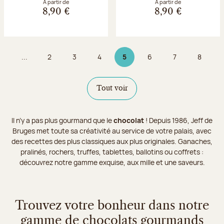
À partir de
À partir de
8,90 €
8,90 €
...
2
3
4
5
6
7
8
Page
Page
Page
Page 5 sur 9
Page
Page
Page
Tout voir
Il n’y a pas plus gourmand que le
chocolat
! Depuis 1986, Jeff de
Bruges met toute sa créativité au service de votre palais, avec
des recettes des plus classiques aux plus originales. Ganaches,
pralinés, rochers, truffes, tablettes, ballotins ou coffrets :
découvrez notre gamme exquise, aux mille et une saveurs.
Trouvez votre bonheur dans notre
gamme de chocolats gourmands