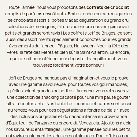
Toute l’année, nous vous proposons des
coffrets de chocolat
remplis de parfums envoûtants. Boîtes rondes ou carrées garnies
de chocolats assortis, boîtes Macao dégustation ou grand cru,
sélections de meringues, fritures ou encore ours en guimauve :
petits et grands seront ravis ! Les coffrets Jeff de Bruges, ce sont
aussi des assortiments spécialement concoctés pour les grands
événements de l’année : Pâques, Halloween, Noël, la fête des
Pères, la fête des Mères et bien sûr la Saint-Valentin. Là encore,
que ce soit pour offrir ou pour déguster tranquillement, vous
trouverez forcément votre bonheur !
Jeff de Bruges ne manque pas d’imagination et vous le prouve
avec une gamme savoureuse, pour toutes vos gourmandises,
qu’elles soient grandes ou petites ! Au menu, vous retrouverez
une collection de snacking cacaoté pour une mini pause goûter
ultra réconfortante. Nos tablettes, écorces et carrés sont aussi
au rendez-vous pour des dégustations à fondre de plaisir, avec
des inclusions originales et du cacao intense en provenance
d’Équateur, de Tanzanie ou encore du Venezuela. Ajoutons à cela
nos savoureux enfantillages : une gamme pensée pour les petits,
qui ravira également les adultes nostalgiques. Pour offrir ou pour