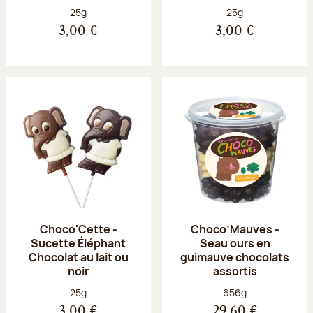
Poids net :
Poids net :
25g
25g
3,00 €
3,00 €
Choco'Cette -
Choco’Mauves -
Sucette Éléphant
Seau ours en
Chocolat au lait ou
guimauve chocolats
noir
assortis
Poids net :
Poids net :
25g
656g
3,00 €
29,60 €