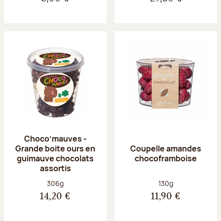
Choco’mauves -
Grande boite ours en
Coupelle amandes
guimauve chocolats
chocoframboise
assortis
Poids net :
Poids net :
306g
130g
14,20 €
11,90 €