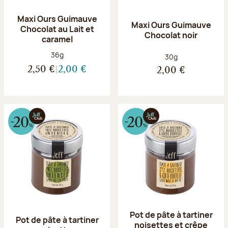
Maxi Ours Guimauve
Maxi Ours Guimauve
Chocolat au Lait et
Chocolat noir
caramel
Poids net :
36g
Poids net :
30g
2,50 €
2,00 €
2,00 €
Pot de pâte à tartiner
Pot de pâte à tartiner
noisettes et crêpe