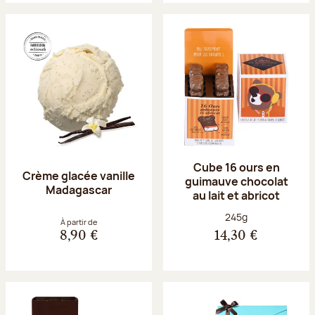
Cube 16 ours en
Crème glacée vanille
guimauve chocolat
Madagascar
au lait et abricot
Poids net :
245g
À partir de
8,90 €
14,30 €