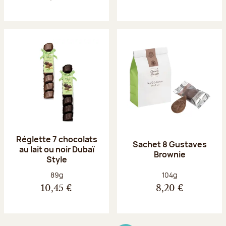
Réglette 7 chocolats
Sachet 8 Gustaves
au lait ou noir Dubaï
Brownie
Style
Poids net :
Poids net :
89g
104g
10,45 €
8,20 €