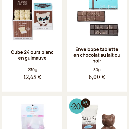
Enveloppe tablette
Cube 24 ours blanc
en chocolat au lait ou
en guimauve
noir
Poids net :
Poids net :
230g
80g
12,65 €
8,00 €