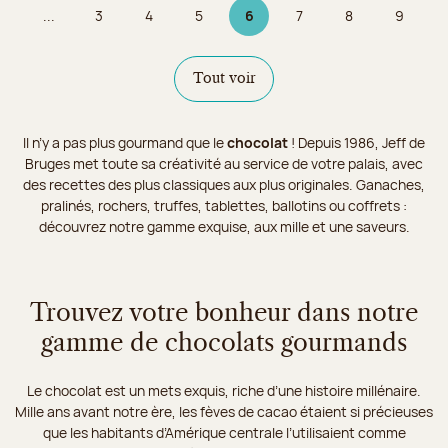
...
3
4
5
6
7
8
9
Page
Page
Page
Page 6 sur 9
Page
Page
Page
Tout voir
Il n’y a pas plus gourmand que le
chocolat
! Depuis 1986, Jeff de
Bruges met toute sa créativité au service de votre palais, avec
des recettes des plus classiques aux plus originales. Ganaches,
pralinés, rochers, truffes, tablettes, ballotins ou coffrets :
découvrez notre gamme exquise, aux mille et une saveurs.
Trouvez votre bonheur dans notre
gamme de chocolats gourmands
Le chocolat est un mets exquis, riche d’une histoire millénaire.
Mille ans avant notre ère, les fèves de cacao étaient si précieuses
que les habitants d’Amérique centrale l’utilisaient comme