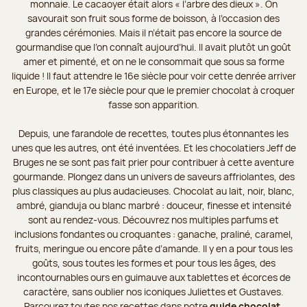
monnaie. Le cacaoyer était alors « l’arbre des dieux ». On
savourait son fruit sous forme de boisson, à l’occasion des
grandes cérémonies. Mais il n’était pas encore la source de
gourmandise que l’on connaît aujourd’hui. Il avait plutôt un goût
amer et pimenté, et on ne le consommait que sous sa forme
liquide ! Il faut attendre le 16e siècle pour voir cette denrée arriver
en Europe, et le 17e siècle pour que le premier chocolat à croquer
fasse son apparition.
Depuis, une farandole de recettes, toutes plus étonnantes les
unes que les autres, ont été inventées. Et les chocolatiers Jeff de
Bruges ne se sont pas fait prier pour contribuer à cette aventure
gourmande. Plongez dans un univers de saveurs affriolantes, des
plus classiques au plus audacieuses. Chocolat au lait, noir, blanc,
ambré, gianduja ou blanc marbré : douceur, finesse et intensité
sont au rendez-vous. Découvrez nos multiples parfums et
inclusions fondantes ou croquantes : ganache, praliné, caramel,
fruits, meringue ou encore pâte d’amande. Il y en a pour tous les
goûts, sous toutes les formes et pour tous les âges, des
incontournables ours en guimauve aux tablettes et écorces de
caractère, sans oublier nos iconiques Juliettes et Gustaves.
Parcourez toutes nos recettes dans notre
guide chocolat
.