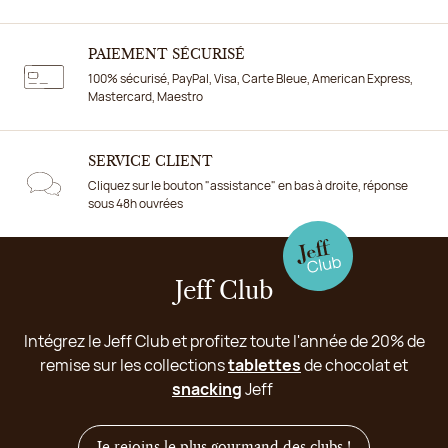
PAIEMENT SÉCURISÉ
100% sécurisé, PayPal, Visa, Carte Bleue, American Express,
Mastercard, Maestro
SERVICE CLIENT
Cliquez sur le bouton "assistance" en bas à droite, réponse
sous 48h ouvrées
Jeff Club
Intégrez le Jeff Club et profitez toute l'année de 20% de
remise sur les collections
tablettes
de chocolat et
snacking
Jeff
Je rejoins le plus gourmand des clubs !