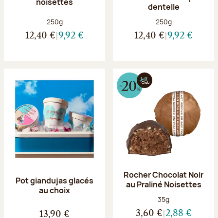
noisettes
dentelle
Poids net :
Poids net :
250g
250g
12,40 €
9,92 €
12,40 €
9,92 €
Rocher Chocolat Noir
Pot giandujas glacés
au Praliné Noisettes
au choix
Poids net :
35g
3,60 €
2,88 €
13,90 €