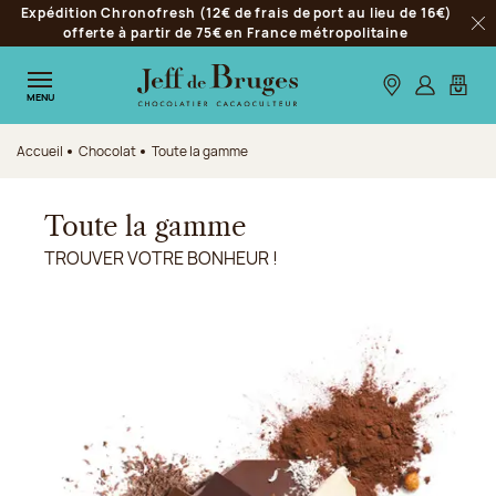
Expédition Chronofresh (12€ de frais de port au lieu de 16€)
Aller à la navigation
offerte à partir de 75€ en France métropolitaine
Fer
Aller au contenu principal
Aller au pied de page
Nos boutiques
S’identifie
Mon p
MENU
Accueil
Chocolat
Toute la gamme
Toute la gamme
TROUVER VOTRE BONHEUR !