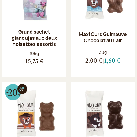
Grand sachet
Maxi Ours Guimauve
giandujas aux deux
Chocolat au Lait
noisettes assortis
Poids net :
30g
Poids net :
195g
2,00 €
1,60 €
15,75 €