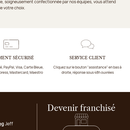
ande, soigneusement confectionnée par nos équipes, vous attend
e votre choix.
MENT SÉCURISÉ
SERVICE CLIENT
, PayPal, Visa, Carte Bleue,
Cliquez sur le bouton "assistance" en bas à
press, Mastercard, Maestro
droite, réponse sous 48h ouvrées
Devenir franchisé
ng
Jeff