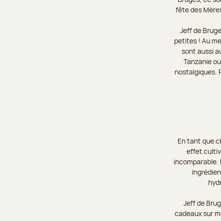
fête des Mères
Jeff de Brug
petites ! Au m
sont aussi a
Tanzanie ou
nostalgiques. 
En tant que c
effet culti
incomparable. D
ingrédien
hyd
Jeff de Brug
cadeaux sur me