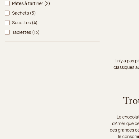
Pâtes à tartiner
(2)
Sachets
(3)
Sucettes
(4)
Tablettes
(13)
Il n’y a pas
classiques au
Tro
Le chocolat
d’Amérique cen
des grandes cér
le consomma