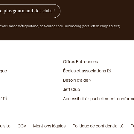
 le plus gourmand des clubs !
ges de France métropolitaine, de Monaco et du Luxembourg (hors Jeff de Bruges outlet).
Offres Entreprises
ique
Écoles et associations
Besoin d'aide ?
Jeff Club
ff
Accessibilité : partiellement conform
u site
CGV
Mentions légales
Politique de confidentialité
P