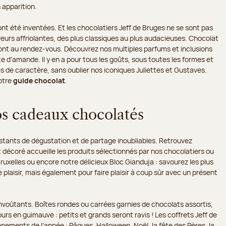
 apparition.
nt été inventées. Et les chocolatiers Jeff de Bruges ne se sont pas
eurs affriolantes, des plus classiques au plus audacieuses. Chocolat
é sont au rendez-vous. Découvrez nos multiples parfums et inclusions
 d’amande. Il y en a pour tous les goûts, sous toutes les formes et
 de caractère, sans oublier nos iconiques Juliettes et Gustaves.
otre
guide chocolat
.
os cadeaux chocolatés
stants de dégustation et de partage inoubliables. Retrouvez
t décoré accueille les produits sélectionnés par nos chocolatiers ou
Bruxelles ou encore notre délicieux Bloc Gianduja : savourez les plus
 plaisir, mais également pour faire plaisir à coup sûr avec un présent
voûtants. Boîtes rondes ou carrées garnies de chocolats assortis,
rs en guimauve : petits et grands seront ravis ! Les coffrets Jeff de
ements de l’année : Pâques, Halloween, Noël, la fête des Pères, la