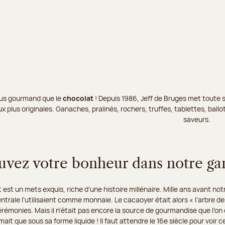
 plus gourmand que le
chocolat
! Depuis 1986, Jeff de Bruges met toute s
x plus originales. Ganaches, pralinés, rochers, truffes, tablettes, bal
saveurs.
uvez votre bonheur dans notre g
 est un mets exquis, riche d’une histoire millénaire. Mille ans avant not
trale l’utilisaient comme monnaie. Le cacaoyer était alors « l’arbre de
émonies. Mais il n’était pas encore la source de gourmandise que l’on c
it que sous sa forme liquide ! Il faut attendre le 16e siècle pour voir c