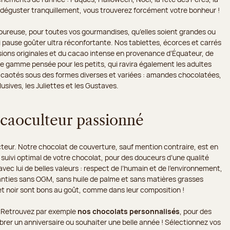
our déguster tranquillement, vous trouverez forcément votre bonheur !
ureuse, pour toutes vos gourmandises, qu’elles soient grandes ou
 pause goûter ultra réconfortante. Nos tablettes, écorces et carrés
usions originales et du cacao intense en provenance d’Équateur, de
e gamme pensée pour les petits, qui ravira également les adultes
 cacaotés sous des formes diverses et variées : amandes chocolatées,
usives, les Juliettes et les Gustaves.
acaoculteur passionné
cteur. Notre chocolat de couverture, sauf mention contraire, est en
 suivi optimal de votre chocolat, pour des douceurs d’une qualité
vec lui de belles valeurs : respect de l’humain et de l’environnement,
ranties sans OGM, sans huile de palme et sans matières grasses
t noir sont bons au goût, comme dans leur composition !
s. Retrouvez par exemple
nos chocolats personnalisés
, pour des
brer un anniversaire ou souhaiter une belle année ! Sélectionnez vos