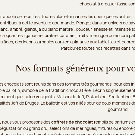
chocolat à croquer fasse son
arandole de recettes, toutes plus étonnantes les unes que les autres, o
 contribuer à cette aventure gourmande. Plongez dans un univers de sav
, blanc, ambré, gianduja ou blanc marbré : douceur, finesse et intensit
croquantes : ganache, praliné, caramel, fruits, meringue ou encore pâte
es âges, des incontournables ours en guimauve aux tablettes et écorces
Parcourez toutes nos recettes dans n
Nos formats généreux pour v
os chocolats sont réunis dans des formats très gourmands, pour des in
ble ballotin, symbole de la tradition chocolatière. L’écrin soigneusemen
en boutique, selon vos goûts. Maison de Jeff, Pistachine, Feuillantine, 
lités Jeff de Bruges. Le ballotin est vos alliés pour de doux moments de
gourmand.
e, nous vous proposons des
coffrets de chocolat
remplis de parfums en
égustation ou grand cru, sélections de meringues, fritures ou encore ou
nt aussi des assortiments spécialement concoctés pour les grands évén