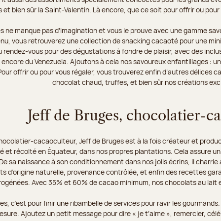
 et bien sûr la Saint-Valentin. Là encore, que ce soit pour offrir ou p
es ne manque pas d’imagination et vous le prouve avec une gamme savo
enu, vous retrouverez une collection de snacking cacaoté pour une mini
u rendez-vous pour des dégustations à fondre de plaisir, avec des incl
 encore du Venezuela. Ajoutons à cela nos savoureux enfantillages : un
Pour offrir ou pour vous régaler, vous trouverez enfin d’autres délices
chocolat chaud, truffes, et bien sûr nos créations excl
Jeff de Bruges, chocolatier-c
hocolatier-cacaoculteur, Jeff de Bruges est à la fois créateur et produ
vé et récolté en Équateur, dans nos propres plantations. Cela assure un
e sa naissance à son conditionnement dans nos jolis écrins, il charrie a
ts d’origine naturelle, provenance contrôlée, et enfin des recettes ga
rogénées. Avec 35% et 60% de cacao minimum, nos chocolats au lait e
es, c’est pour finir une ribambelle de services pour ravir les gourmand
sure. Ajoutez un petit message pour dire « je t’aime », remercier, célé