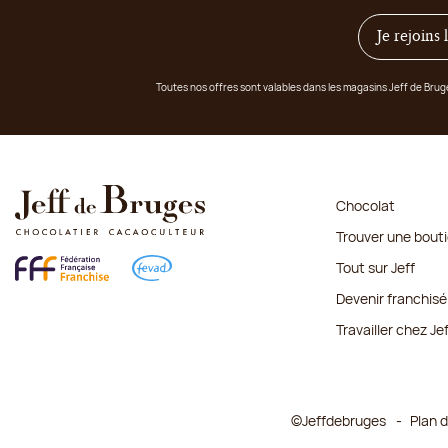
Je rejoins
Toutes nos offres sont valables dans les magasins Jeff de Bru
Chocolat
Trouver une bout
Tout sur Jeff
Devenir franchisé
Travailler chez Je
©Jeffdebruges
Plan d