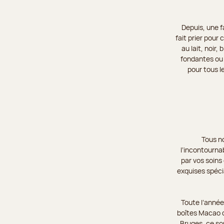
Depuis, une f
fait prier pour
au lait, noir
fondantes ou 
pour tous l
Tous n
l’incontourna
par vos soins 
exquises spécia
Toute l’anné
boîtes Macao d
Bruges, ce so