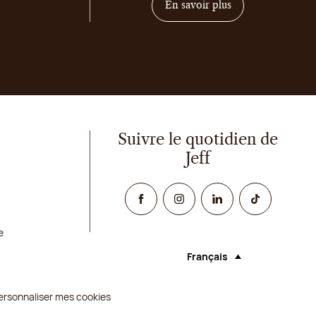
sur comment deven
En savoir plus
Suivre le quotidien de
Jeff
Facebook
Instagram
Linked In
TikTok
e
Français
Langue (sélectionner une o
ersonnaliser mes cookies