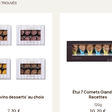
S TROUVÉS
ts trouvés
Étui 7 Cornets Giand
Recettes
Divins desserts' au choix
Poids net :
120g
7,20 €
10,20 €