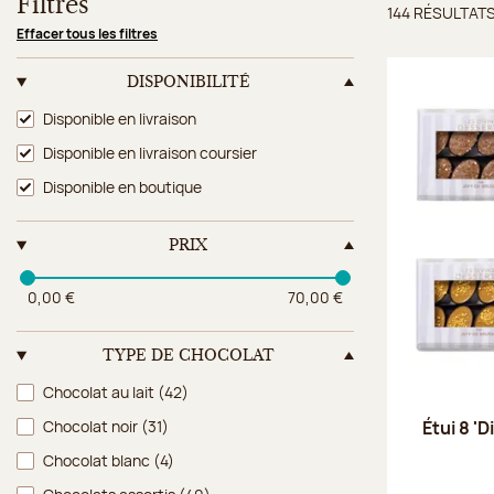
Filtres
144 RÉSULTAT
Résulta
Effacer tous les filtres
DISPONIBILITÉ
Disponibilité
Disponible en livraison
Disponible en livraison coursier
Disponible en boutique
PRIX
0,00 €
70,00 €
TYPE DE CHOCOLAT
Type de chocolat
Chocolat au lait
(42)
Chocolat noir
(31)
Étui 8 '
Chocolat blanc
(4)