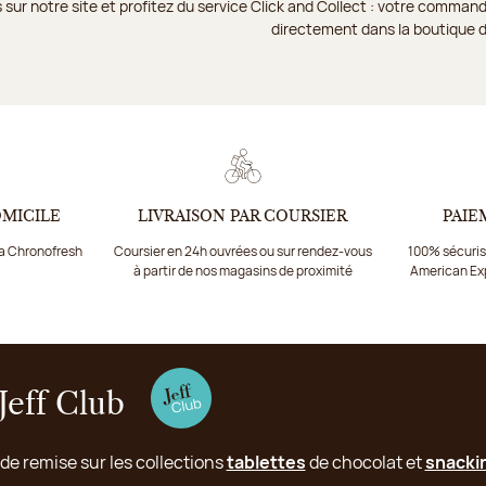
 sur notre site et profitez du service Click and Collect : votre comm
directement dans la boutique d
OMICILE
LIVRAISON PAR COURSIER
PAIE
ia Chronofresh
Coursier en 24h ouvrées ou sur rendez-vous
100% sécurisé
à partir de nos magasins de proximité
American Ex
Jeff Club
 de remise sur les collections
tablettes
de chocolat et
snacki