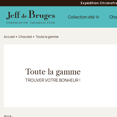
Expédition Chronofres
Aller à la navigation
Aller au contenu principal
Aller au pied de page
Collection été 🌞
Cho
Accueil
Chocolat
Toute la gamme
Toute la gamme
TROUVER VOTRE BONHEUR !