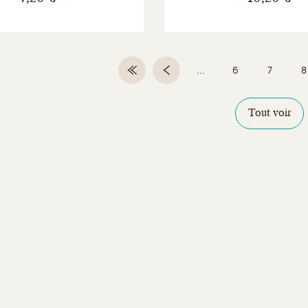
...
6
7
8
Première page
Page précédente
Page
Page
Tout voir