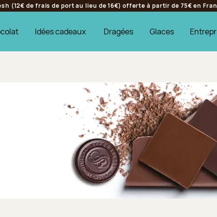
h (12€ de frais de port au lieu de 16€) offerte à partir de 75€ en Fr
colat
Idées cadeaux
Dragées
Glaces
Entrepr