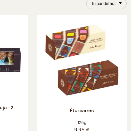
Tri par défaut
uja - 2
Étui carrés
Poids net :
126g
9,95 €