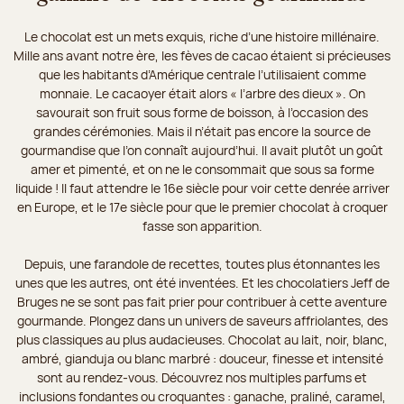
Le chocolat est un mets exquis, riche d’une histoire millénaire.
Mille ans avant notre ère, les fèves de cacao étaient si précieuses
que les habitants d’Amérique centrale l’utilisaient comme
monnaie. Le cacaoyer était alors « l’arbre des dieux ». On
savourait son fruit sous forme de boisson, à l’occasion des
grandes cérémonies. Mais il n’était pas encore la source de
gourmandise que l’on connaît aujourd’hui. Il avait plutôt un goût
amer et pimenté, et on ne le consommait que sous sa forme
liquide ! Il faut attendre le 16e siècle pour voir cette denrée arriver
en Europe, et le 17e siècle pour que le premier chocolat à croquer
fasse son apparition.
Depuis, une farandole de recettes, toutes plus étonnantes les
unes que les autres, ont été inventées. Et les chocolatiers Jeff de
Bruges ne se sont pas fait prier pour contribuer à cette aventure
gourmande. Plongez dans un univers de saveurs affriolantes, des
plus classiques au plus audacieuses. Chocolat au lait, noir, blanc,
ambré, gianduja ou blanc marbré : douceur, finesse et intensité
sont au rendez-vous. Découvrez nos multiples parfums et
inclusions fondantes ou croquantes : ganache, praliné, caramel,