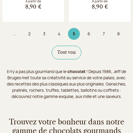
À partir de
À partir de
8,90 €
8,90 €
...
2
3
4
5
6
7
8
Page
Page
Page
Page 5 sur 9
Page
Page
Page
Tout voir
Il n’y a pas plus gourmand que le
chocolat
! Depuis 1986, Jeff de
Bruges met toute sa créativité au service de votre palais, avec
des recettes des plus classiques aux plus originales. Ganaches,
pralinés, rochers, truffes, tablettes, ballotins ou coffrets :
découvrez notre gamme exquise, aux mille et une saveurs.
Trouvez votre bonheur dans notre
gamme de chocolats gourmands