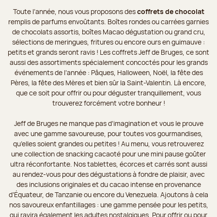
Toute l’année, nous vous proposons des
coffrets de chocolat
remplis de parfums envoûtants. Boîtes rondes ou carrées garnies
de chocolats assortis, boîtes Macao dégustation ou grand cru,
sélections de meringues, fritures ou encore ours en guimauve :
petits et grands seront ravis ! Les coffrets Jeff de Bruges, ce sont
aussi des assortiments spécialement concoctés pour les grands
événements de l’année : Pâques, Halloween, Noël, la fête des
Pères, la fête des Mères et bien sûr la Saint-Valentin. Là encore,
que ce soit pour offrir ou pour déguster tranquillement, vous
trouverez forcément votre bonheur !
Jeff de Bruges ne manque pas d’imagination et vous le prouve
avec une gamme savoureuse, pour toutes vos gourmandises,
qu’elles soient grandes ou petites ! Au menu, vous retrouverez
une collection de snacking cacaoté pour une mini pause goûter
ultra réconfortante. Nos tablettes, écorces et carrés sont aussi
au rendez-vous pour des dégustations à fondre de plaisir, avec
des inclusions originales et du cacao intense en provenance
d’Équateur, de Tanzanie ou encore du Venezuela. Ajoutons à cela
nos savoureux enfantillages : une gamme pensée pour les petits,
qui ravira également les adultes nostalgiques. Pour offrir ou pour