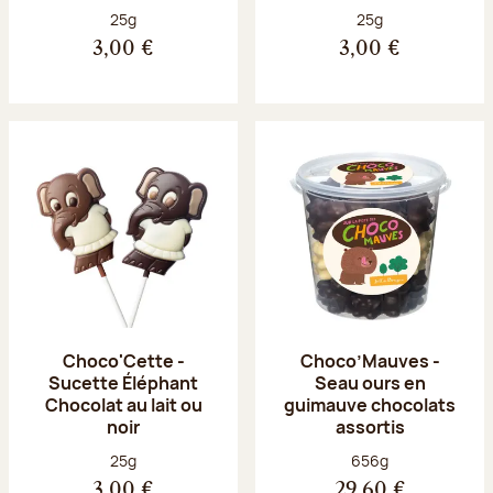
Poids net :
Poids net :
25g
25g
3,00 €
3,00 €
Choco'Cette -
Choco’Mauves -
Sucette Éléphant
Seau ours en
Chocolat au lait ou
guimauve chocolats
noir
assortis
Poids net :
Poids net :
25g
656g
3,00 €
29,60 €