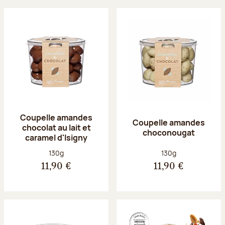
Coupelle amandes
Coupelle amandes
chocolat au lait et
choconougat
caramel d'Isigny
Poids net :
Poids net :
130g
130g
11,90 €
11,90 €