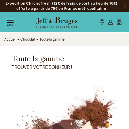
Expédition Chronofresh (12€ de frais de port au lieu de 16€)
Aller à la navigation
offerte à partir de 75€ en France métropolitaine
Fer
Aller au contenu principal
Aller au pied de page
Nos boutiques
S’identifie
Mon p
MENU
Accueil
Chocolat
Toute la gamme
Toute la gamme
TROUVER VOTRE BONHEUR !