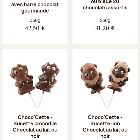
ou bleue 20
avec barre chocolat
chocolats assortis
gourmande
Poids net :
Poids net :
350g
250g
42,50 €
31,20 €
Choco'Cette -
Choco'Cette -
Sucette crocodile
Sucette lion
Chocolat au lait ou
Chocolat au lait ou
noir
noir