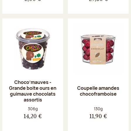
Choco’mauves -
Grande boite ours en
Coupelle amandes
guimauve chocolats
chocoframboise
assortis
Poids net :
Poids net :
306g
130g
14,20 €
11,90 €