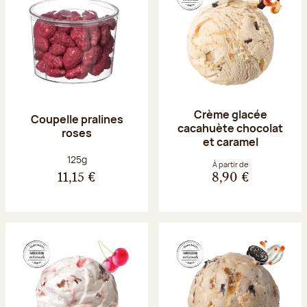
Crème glacée
Coupelle pralines
cacahuète chocolat
roses
et caramel
Poids net :
125g
À partir de
11,15 €
8,90 €