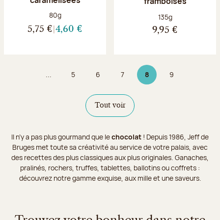
framboises
Poids net :
80g
Poids net :
135g
5,75 €
4,60 €
9,95 €
...
5
6
7
8
9
Page
Page
Page
Page 8 sur 9
Page
Tout voir
Il n’y a pas plus gourmand que le
chocolat
! Depuis 1986, Jeff de
Bruges met toute sa créativité au service de votre palais, avec
des recettes des plus classiques aux plus originales. Ganaches,
pralinés, rochers, truffes, tablettes, ballotins ou coffrets :
découvrez notre gamme exquise, aux mille et une saveurs.