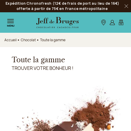
Expédition Chronofresh (12€ de frais de port au lieu de 16€)
Aller à la navigation
offerte à partir de 75€ en France métropolitaine
Fer
Aller au contenu principal
Aller au pied de page
Nos boutiques
S’identifie
Mon p
MENU
Accueil
Chocolat
Toute la gamme
Toute la gamme
TROUVER VOTRE BONHEUR !