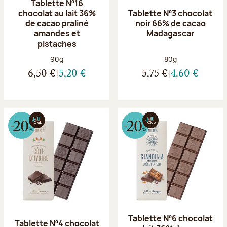
Tablette Nº16
chocolat au lait 36%
Tablette Nº3 chocolat
de cacao praliné
noir 66% de cacao
amandes et
Madagascar
pistaches
Poids net :
Poids net :
90g
80g
6,50 €
5,20 €
5,75 €
4,60 €
Tablette Nº6 chocolat
Tablette Nº4 chocolat