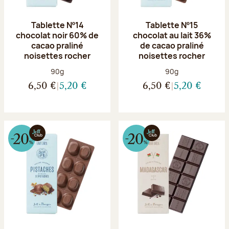
Tablette Nº14
Tablette Nº15
chocolat noir 60% de
chocolat au lait 36%
cacao praliné
de cacao praliné
noisettes rocher
noisettes rocher
Poids net :
Poids net :
90g
90g
6,50 €
5,20 €
6,50 €
5,20 €