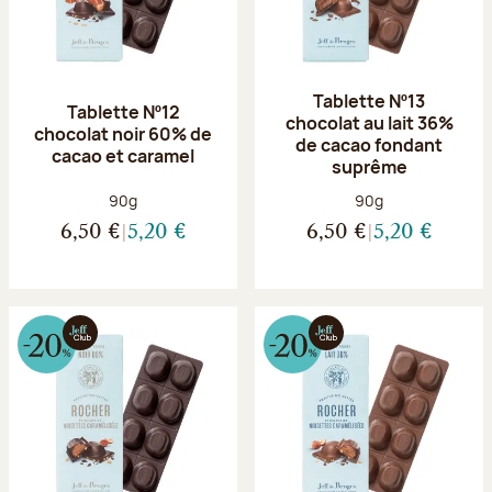
Tablette Nº13
Tablette Nº12
chocolat au lait 36%
chocolat noir 60% de
de cacao fondant
cacao et caramel
suprême
Poids net :
Poids net :
90g
90g
6,50 €
5,20 €
6,50 €
5,20 €