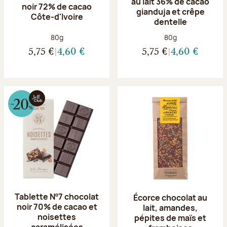
au lait 36% de cacao
noir 72% de cacao
gianduja et crêpe
Côte-d'Ivoire
dentelle
Poids net :
Poids net :
80g
80g
5,75 €
4,60 €
5,75 €
4,60 €
Tablette Nº7 chocolat
Écorce chocolat au
noir 70% de cacao et
lait, amandes,
noisettes
pépites de maïs et
caramélisées