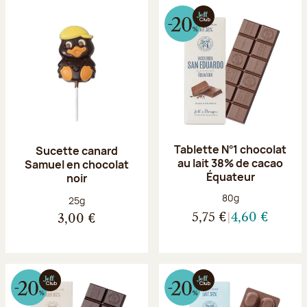
Tablette N°1 chocolat
Sucette canard
au lait 38% de cacao
Samuel en chocolat
Équateur
noir
Poids net :
80g
Poids net :
25g
5,75 €
4,60 €
3,00 €