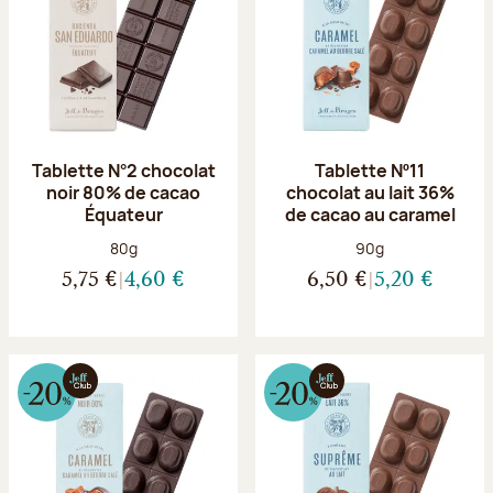
Tablette N°2 chocolat
Tablette Nº11
noir 80% de cacao
chocolat au lait 36%
Équateur
de cacao au caramel
Poids net :
Poids net :
80g
90g
5,75 €
4,60 €
6,50 €
5,20 €