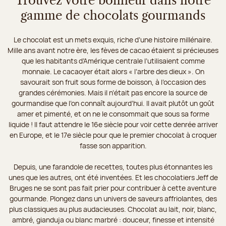
Trouvez votre bonheur dans notre
gamme de chocolats gourmands
Le chocolat est un mets exquis, riche d’une histoire millénaire.
Mille ans avant notre ère, les fèves de cacao étaient si précieuses
que les habitants d’Amérique centrale l’utilisaient comme
monnaie. Le cacaoyer était alors « l’arbre des dieux ». On
savourait son fruit sous forme de boisson, à l’occasion des
grandes cérémonies. Mais il n’était pas encore la source de
gourmandise que l’on connaît aujourd’hui. Il avait plutôt un goût
amer et pimenté, et on ne le consommait que sous sa forme
liquide ! Il faut attendre le 16e siècle pour voir cette denrée arriver
en Europe, et le 17e siècle pour que le premier chocolat à croquer
fasse son apparition.
Depuis, une farandole de recettes, toutes plus étonnantes les
unes que les autres, ont été inventées. Et les chocolatiers Jeff de
Bruges ne se sont pas fait prier pour contribuer à cette aventure
gourmande. Plongez dans un univers de saveurs affriolantes, des
plus classiques au plus audacieuses. Chocolat au lait, noir, blanc,
ambré, gianduja ou blanc marbré : douceur, finesse et intensité