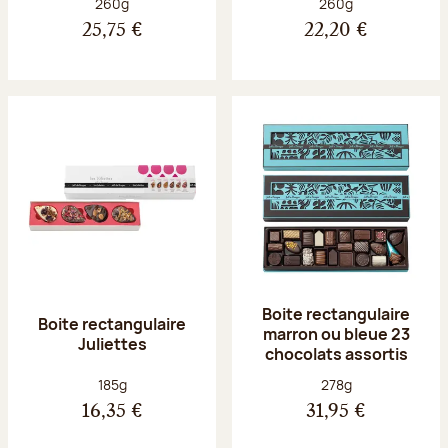
Poids net :
Poids net :
260g
260g
25,75 €
22,20 €
Boite rectangulaire
Boite rectangulaire
marron ou bleue 23
Juliettes
chocolats assortis
Poids net :
Poids net :
185g
278g
16,35 €
31,95 €