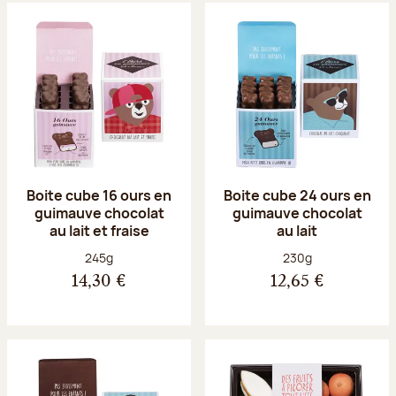
Boite cube 16 ours en
Boite cube 24 ours en
guimauve chocolat
guimauve chocolat
au lait et fraise
au lait
Poids net :
Poids net :
245g
230g
14,30 €
12,65 €