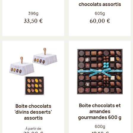
chocolats assortis
Poids net :
Poids net :
396g
605g
33,50 €
60,00 €
Boite chocolats et
Boite chocolats
amandes
'divins desserts'
gourmandes 600 g
assortis
Poids net :
600g
À partir de