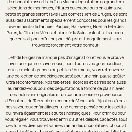
de chocolats assortis, boîtes Macao dégustation ou grand cru,
sélections de meringues, fritures ou encore ours en guimauve :
petits et grands seront ravis ! Les coffrets Jeff de Bruges, ce sont
aussi des assortiments spécialement concoctés pour les grands
événements de l’année : Pâques, Halloween, Noël, la fête des
Pères, la fête des Mères et bien sûr la Saint-Valentin. Là encore,
que ce soit pour offrir ou pour déguster tranquillement, vous
trouverez forcément votre bonheur !
Jeff de Bruges ne manque pas d’imagination et vous le prouve
avec une gamme savoureuse, pour toutes vos gourmandises,
qu’elles soient grandes ou petites ! Au menu, vous retrouverez
une collection de snacking cacaoté pour une mini pause goûter
ultra réconfortante. Nos tablettes, écorces et carrés sont aussi
au rendez-vous pour des dégustations à fondre de plaisir, avec
des inclusions originales et du cacao intense en provenance
d’Équateur, de Tanzanie ou encore du Venezuela. Ajoutons à cela
nos savoureux enfantillages : une gamme pensée pour les petits,
qui ravira également les adultes nostalgiques. Pour offrir ou pour
vous régaler, vous trouverez enfin d’autres délices cacaotés sous
des formes diverses et variées : amandes chocolatées, chocolat
chaud, truffes, et bien sûr nos créations exclusives, les Juliettes