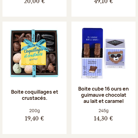
20,00 €
49,10 €
Boite cube 16 ours en
Boite coquillages et
guimauve chocolat
crustacés.
au lait et caramel
Poids net :
Poids net :
200g
245g
19,40 €
14,30 €