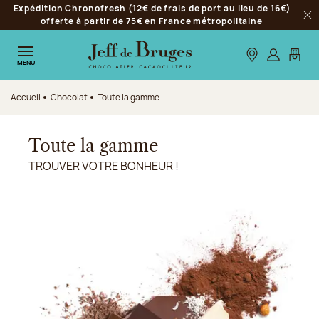
Expédition Chronofresh (12€ de frais de port au lieu de 16€)
Aller à la navigation
offerte à partir de 75€ en France métropolitaine
Fer
Aller au contenu principal
Aller au pied de page
Nos boutiques
S’identifie
Mon p
MENU
Accueil
Chocolat
Toute la gamme
Toute la gamme
TROUVER VOTRE BONHEUR !