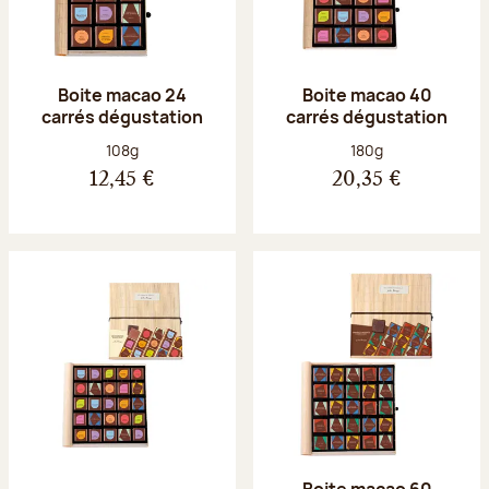
Boite macao 24
Boite macao 40
carrés dégustation
carrés dégustation
Poids net :
Poids net :
108g
180g
12,45 €
20,35 €
Boite macao 60