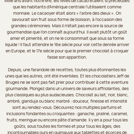
Mille ans avant notre ère, les fèves de cacao étaient si précieuses
que les habitants d’Amérique centrale l’utilisaient comme
monnaie. Le cacaoyer était alors « l’arbre des dieux ». On
savourait son fruit sous forme de boisson, à l’occasion des
grandes cérémonies. Mais il n’était pas encore la source de
gourmandise que l’on connaît aujourd’hui. Il avait plutôt un goût
amer et pimenté, et on ne le consommait que sous sa forme
liquide ! Il faut attendre le 16e siècle pour voir cette denrée arriver
en Europe, et le 17e siècle pour que le premier chocolat à croquer
fasse son apparition.
Depuis, une farandole de recettes, toutes plus étonnantes les
unes que les autres, ont été inventées. Et les chocolatiers Jeff de
Bruges ne se sont pas fait prier pour contribuer à cette aventure
gourmande. Plongez dans un univers de saveurs affriolantes, des
plus classiques au plus audacieuses. Chocolat au lait, noir, blanc,
ambré, gianduja ou blanc marbré : douceur, finesse et intensité
sont au rendez-vous. Découvrez nos multiples parfums et
inclusions fondantes ou croquantes : ganache, praliné, caramel,
fruits, meringue ou encore pâte d’amande. Il y en a pour tous les
goûts, sous toutes les formes et pour tous les âges, des
incontournables ours en guimauve aux tablettes et écorces de