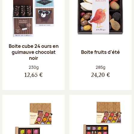
Boite cube 24 ours en
guimauve chocolat
Boite fruits d'été
noir
Poids net :
Poids net :
230g
285g
12,65 €
24,20 €