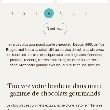
1
2
3
4
5
6
7
...
Page
Page
Page
Page 4 sur 9
Page
Page
Page
Tout voir
Il n’y a pas plus gourmand que le
chocolat
! Depuis 1986, Jeff de
Bruges met toute sa créativité au service de votre palais, avec
des recettes des plus classiques aux plus originales. Ganaches,
pralinés, rochers, truffes, tablettes, ballotins ou coffrets :
découvrez notre gamme exquise, aux mille et une saveurs.
Trouvez votre bonheur dans notre
gamme de chocolats gourmands
Le chocolat est un mets exquis, riche d’une histoire millénaire.