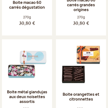
Boite macao 60
carrés grandes
carrés dégustation
origines
Poids net :
Poids net :
270g
270g
30,80 €
30,80 €
Boite métal giandujas
Boite orangettes et
aux deux noisettes
citronnettes
assortis