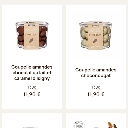
Coupelle amandes
Coupelle amandes
chocolat au lait et
choconougat
caramel d'Isigny
Poids net :
Poids net :
130g
130g
11,90 €
11,90 €