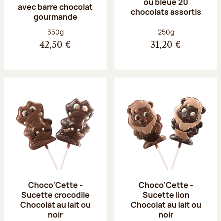
ou bleue 20
avec barre chocolat
chocolats assortis
gourmande
Poids net :
Poids net :
350g
250g
42,50 €
31,20 €
Choco'Cette -
Choco'Cette -
Sucette crocodile
Sucette lion
Chocolat au lait ou
Chocolat au lait ou
noir
noir