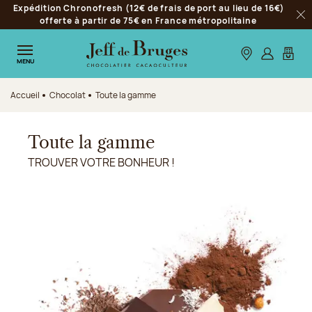
Expédition Chronofresh (12€ de frais de port au lieu de 16€)
Aller à la navigation
offerte à partir de 75€ en France métropolitaine
Fer
Aller au contenu principal
Aller au pied de page
Nos boutiques
S’identifie
Mon p
MENU
Accueil
Chocolat
Toute la gamme
Toute la gamme
TROUVER VOTRE BONHEUR !