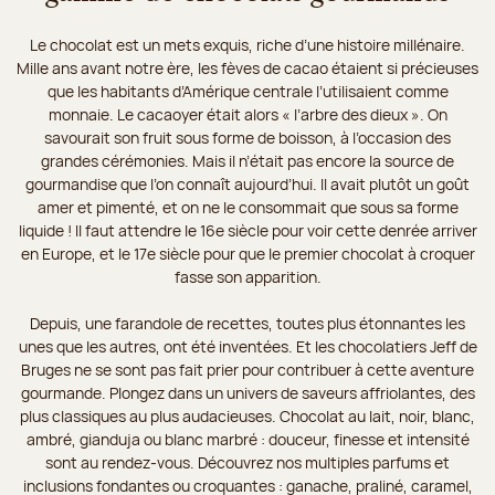
Le chocolat est un mets exquis, riche d’une histoire millénaire.
Mille ans avant notre ère, les fèves de cacao étaient si précieuses
que les habitants d’Amérique centrale l’utilisaient comme
monnaie. Le cacaoyer était alors « l’arbre des dieux ». On
savourait son fruit sous forme de boisson, à l’occasion des
grandes cérémonies. Mais il n’était pas encore la source de
gourmandise que l’on connaît aujourd’hui. Il avait plutôt un goût
amer et pimenté, et on ne le consommait que sous sa forme
liquide ! Il faut attendre le 16e siècle pour voir cette denrée arriver
en Europe, et le 17e siècle pour que le premier chocolat à croquer
fasse son apparition.
Depuis, une farandole de recettes, toutes plus étonnantes les
unes que les autres, ont été inventées. Et les chocolatiers Jeff de
Bruges ne se sont pas fait prier pour contribuer à cette aventure
gourmande. Plongez dans un univers de saveurs affriolantes, des
plus classiques au plus audacieuses. Chocolat au lait, noir, blanc,
ambré, gianduja ou blanc marbré : douceur, finesse et intensité
sont au rendez-vous. Découvrez nos multiples parfums et
inclusions fondantes ou croquantes : ganache, praliné, caramel,