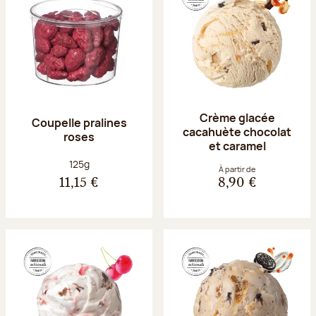
Crème glacée
Coupelle pralines
cacahuète chocolat
roses
et caramel
Poids net :
125g
À partir de
11,15 €
8,90 €