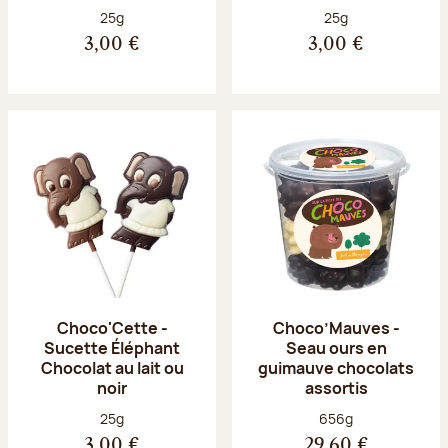
Poids net :
Poids net :
25g
25g
3,00 €
3,00 €
Choco'Cette -
Choco’Mauves -
Sucette Éléphant
Seau ours en
Chocolat au lait ou
guimauve chocolats
noir
assortis
Poids net :
Poids net :
25g
656g
3,00 €
29,60 €