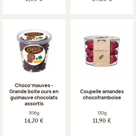
Choco’mauves -
Grande boite ours en
Coupelle amandes
guimauve chocolats
chocoframboise
assortis
Poids net :
Poids net :
306g
130g
14,20 €
11,90 €