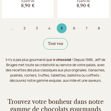
À partir de
À partir de
8,90 €
8,90 €
...
2
3
4
5
6
7
8
Page
Page
Page
Page 5 sur 9
Page
Page
Page
Tout voir
Il n’y a pas plus gourmand que le
chocolat
! Depuis 1986, Jeff de
Bruges met toute sa créativité au service de votre palais, avec
des recettes des plus classiques aux plus originales. Ganaches,
pralinés, rochers, truffes, tablettes, ballotins ou coffrets :
découvrez notre gamme exquise, aux mille et une saveurs.
Trouvez votre bonheur dans notre
gamme de chocolats gourmands