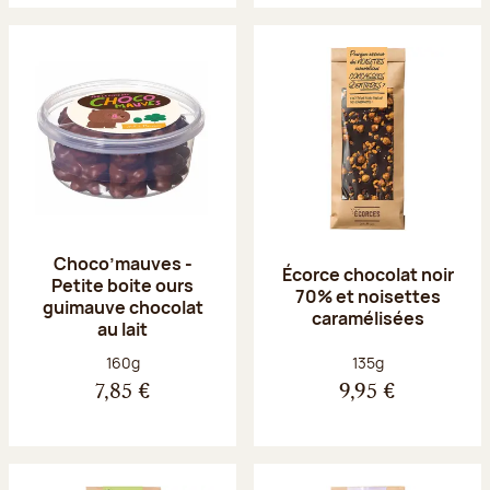
Choco’mauves -
Écorce chocolat noir
Petite boite ours
70% et noisettes
guimauve chocolat
caramélisées
au lait
Poids net :
Poids net :
160g
135g
7,85 €
9,95 €