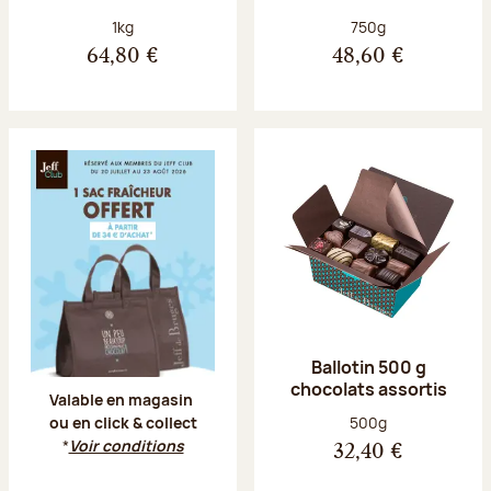
Poids net :
Poids net :
1kg
750g
64,80 €
48,60 €
Offre Jeff Club du 20 juillet au 23 aoû
Ballotin 500 g
chocolats assortis
Valable en magasin
Poids net :
500g
ou en click & collect
*
Voir conditions
32,40 €