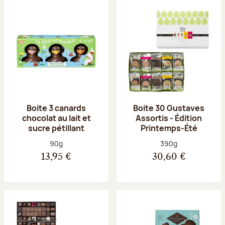
Boite 3 canards
Boite 30 Gustaves
chocolat au lait et
Assortis - Édition
sucre pétillant
Printemps-Été
Poids net :
Poids net :
90g
390g
13,95 €
30,60 €