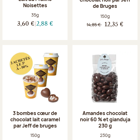
Noisettes
de Bruges
Poids net :
35g
Poids net :
150g
3,60 €
2,88 €
14,85 €
12,35 €
3 bombes cœur de
Amandes chocolat
chocolat lait caramel
noir 60 % et gianduja
par Jeff de bruges
230 g
Poids net :
Poids net :
150g
230g