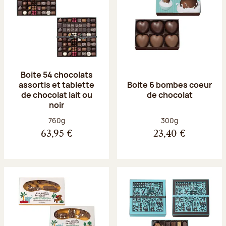
Boite 54 chocolats
assortis et tablette
Boite 6 bombes coeur
de chocolat lait ou
de chocolat
noir
Poids net :
Poids net :
760g
300g
63,95 €
23,40 €