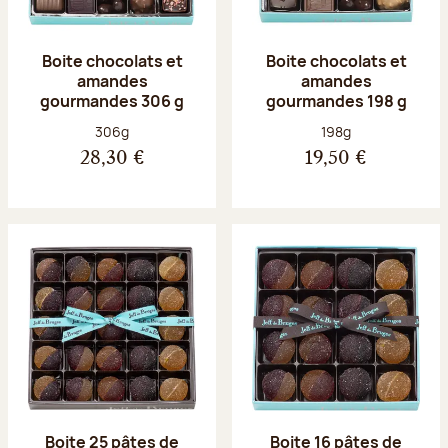
Boite chocolats et
Boite chocolats et
amandes
amandes
gourmandes 306 g
gourmandes 198 g
Poids net :
Poids net :
306g
198g
28,30 €
19,50 €
Boite 25 pâtes de
Boite 16 pâtes de