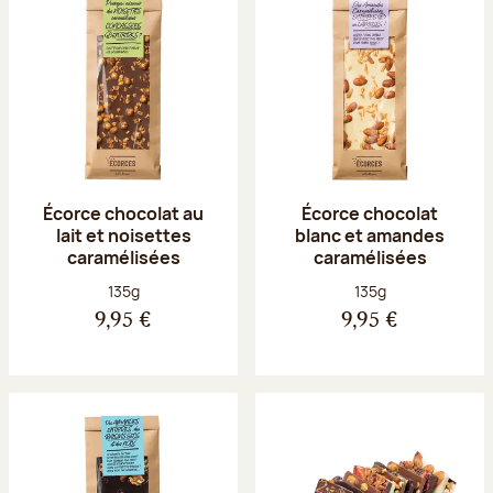
Écorce chocolat au
Écorce chocolat
lait et noisettes
blanc et amandes
caramélisées
caramélisées
Poids net :
Poids net :
135g
135g
9,95 €
9,95 €