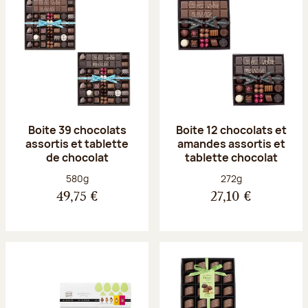
Boite 39 chocolats
Boite 12 chocolats et
assortis et tablette
amandes assortis et
de chocolat
tablette chocolat
Poids net :
Poids net :
580g
272g
49,75 €
27,10 €