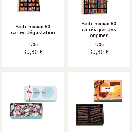
Boite macao 60
Boite macao 60
carrés grandes
carrés dégustation
origines
Poids net :
Poids net :
270g
270g
30,80 €
30,80 €