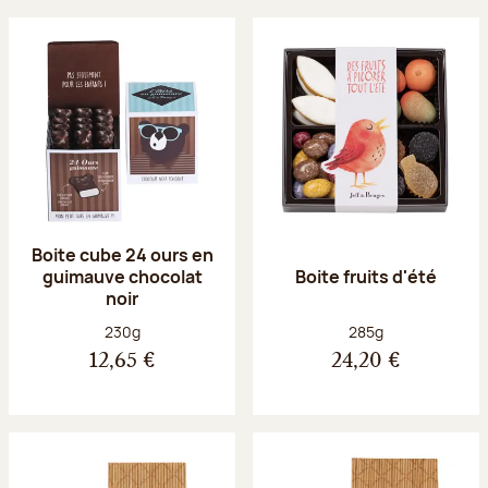
Boite cube 24 ours en
guimauve chocolat
Boite fruits d'été
noir
Poids net :
Poids net :
230g
285g
12,65 €
24,20 €