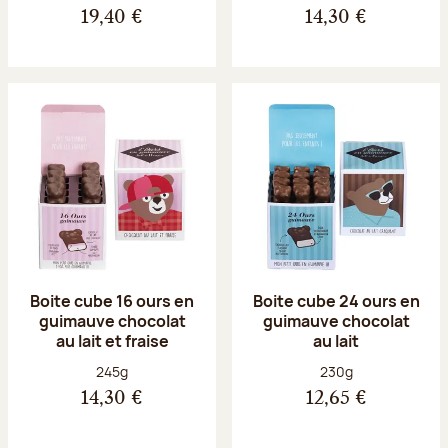
19,40 €
14,30 €
Boite cube 16 ours en
Boite cube 24 ours en
guimauve chocolat
guimauve chocolat
au lait et fraise
au lait
Poids net :
Poids net :
245g
230g
14,30 €
12,65 €