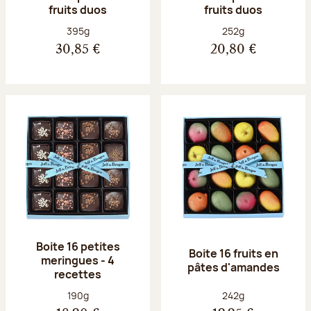
fruits duos
fruits duos
Poids net :
Poids net :
395g
252g
30,85 €
20,80 €
Boite 16 petites
Boite 16 fruits en
meringues - 4
pâtes d'amandes
recettes
Poids net :
Poids net :
190g
242g