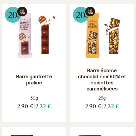
Barre écorce
Barre gaufrette
chocolat noir 60% et
praliné
noisettes
caramélisées
Poids net :
Poids net :
30g
25g
2,90 €
2,32 €
2,90 €
2,32 €