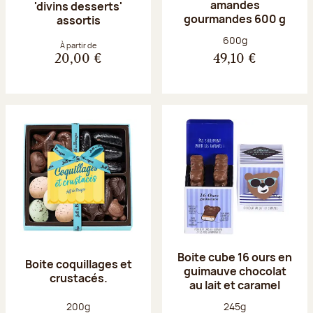
amandes
'divins desserts'
gourmandes 600 g
assortis
Poids net :
600g
À partir de
20,00 €
49,10 €
Boite cube 16 ours en
Boite coquillages et
guimauve chocolat
crustacés.
au lait et caramel
Poids net :
Poids net :
200g
245g