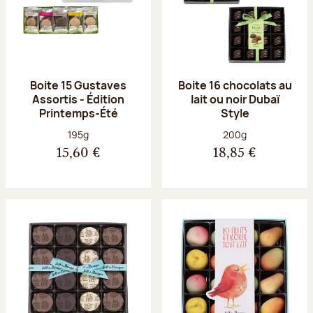
Boite 15 Gustaves
Boite 16 chocolats au
Assortis - Édition
lait ou noir Dubaï
Printemps-Été
Style
Poids net :
Poids net :
195g
200g
15,60 €
18,85 €