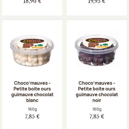
18,90 €
19,95 €
Choco’mauves -
Choco’mauves -
Petite boite ours
Petite boite ours
guimauve chocolat
guimauve chocolat
blanc
noir
Poids net :
Poids net :
160g
160g
7,85 €
7,85 €