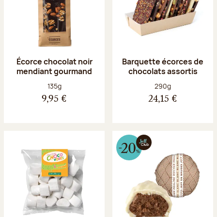
Écorce chocolat noir
Barquette écorces de
mendiant gourmand
chocolats assortis
Poids net :
Poids net :
135g
290g
9,95 €
24,15 €