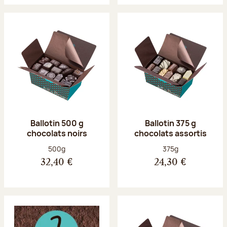
Ballotin 500 g
Ballotin 375 g
chocolats noirs
chocolats assortis
Poids net :
Poids net :
500g
375g
32,40 €
24,30 €