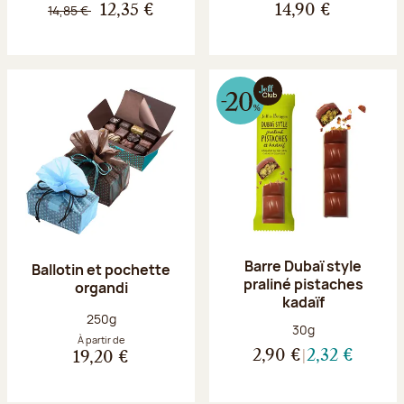
14,85 €
12,35 €
14,90 €
Barre Dubaï style
Ballotin et pochette
praliné pistaches
organdi
kadaïf
Poids net :
250g
Poids net :
30g
À partir de
2,90 €
2,32 €
19,20 €