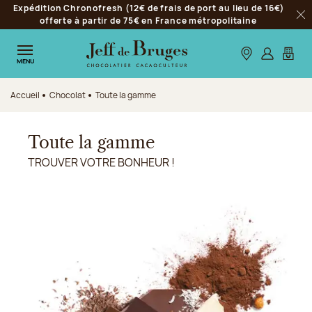
Expédition Chronofresh (12€ de frais de port au lieu de 16€)
Aller à la navigation
offerte à partir de 75€ en France métropolitaine
Fer
Aller au contenu principal
Aller au pied de page
Nos boutiques
S’identifie
Mon p
MENU
Accueil
Chocolat
Toute la gamme
Toute la gamme
TROUVER VOTRE BONHEUR !