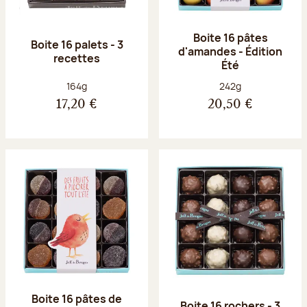
Boite 16 pâtes
Boite 16 palets - 3
d'amandes - Édition
recettes
Été
Poids net :
Poids net :
164g
242g
17,20 €
20,50 €
Boite 16 pâtes de
Boite 16 rochers - 3