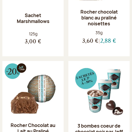
Rocher chocolat
Sachet
blanc au praliné
Marshmallows
noisettes
Poids net :
35g
Poids net :
125g
3,60 €
2,88 €
3,00 €
Rocher Chocolat au
3 bombes coeur de
Lait au Praliné
chocolat noir par Jeff