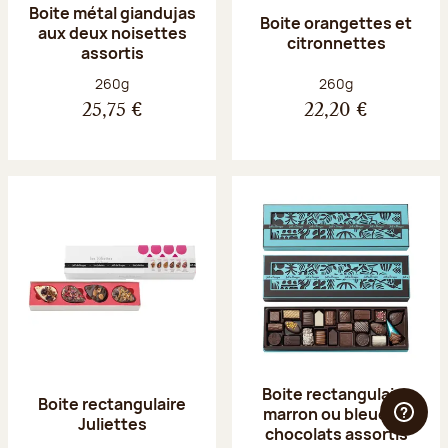
Boite métal giandujas
Boite orangettes et
aux deux noisettes
citronnettes
assortis
Poids net :
Poids net :
260g
260g
25,75 €
22,20 €
Boite rectangulaire
Boite rectangulaire
marron ou bleue 23
Juliettes
chocolats assortis