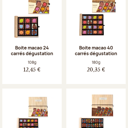
Boite macao 24
Boite macao 40
carrés dégustation
carrés dégustation
Poids net :
Poids net :
108g
180g
12,45 €
20,35 €