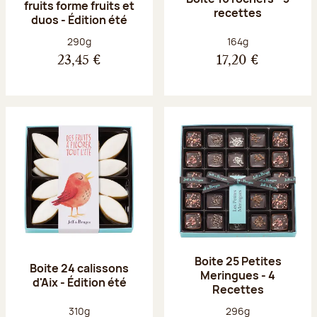
fruits forme fruits et
recettes
duos - Édition été
Poids net :
Poids net :
290g
164g
23,45 €
17,20 €
Boite 25 Petites
Boite 24 calissons
Meringues - 4
d'Aix - Édition été
Recettes
Poids net :
Poids net :
310g
296g