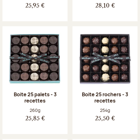
25,95 €
28,10 €
Boite 25 palets - 3
Boite 25 rochers - 3
recettes
recettes
Poids net :
Poids net :
260g
254g
25,85 €
25,50 €