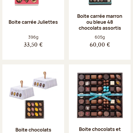
Boite carrée marron
Boite carrée Juliettes
ou bleue 48
chocolats assortis
Poids net :
Poids net :
396g
605g
33,50 €
60,00 €
Boite chocolats et
Boite chocolats