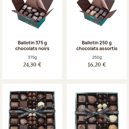
Ballotin 375 g
Ballotin 250 g
chocolats noirs
chocolats assortis
Poids net :
Poids net :
375g
250g
24,30 €
16,20 €