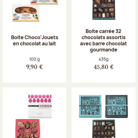
Boite carrée 32
Boite Choco'Jouets
chocolats assortis
en chocolat au lait
avec barre chocolat
gourmande
Poids net :
Poids net :
100 g
435g
9,90 €
45,80 €