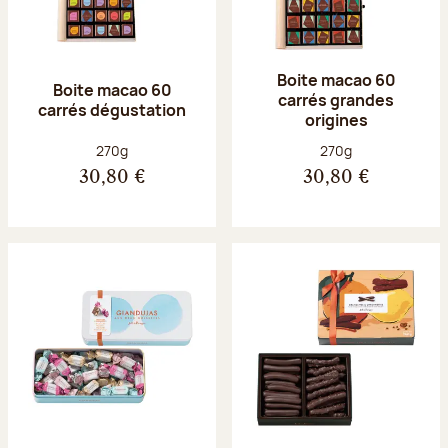
Boite macao 60
Boite macao 60
carrés grandes
carrés dégustation
origines
Poids net :
Poids net :
270g
270g
30,80 €
30,80 €