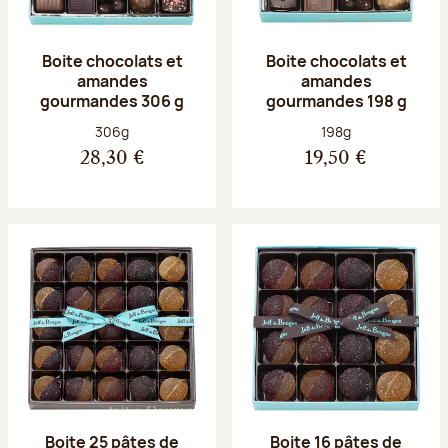
Boite chocolats et
Boite chocolats et
amandes
amandes
gourmandes 306 g
gourmandes 198 g
Poids net :
Poids net :
306g
198g
28,30 €
19,50 €
Boite 25 pâtes de
Boite 16 pâtes de