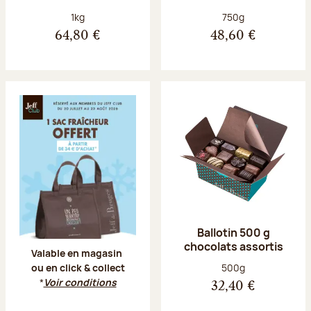
Poids net :
Poids net :
1kg
750g
64,80 €
48,60 €
Offre Jeff Club du 20 juillet au 23 aoû
Ballotin 500 g
chocolats assortis
Valable en magasin
Poids net :
500g
ou en click & collect
*
Voir conditions
32,40 €