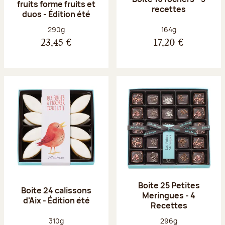
fruits forme fruits et
recettes
duos - Édition été
Poids net :
Poids net :
290g
164g
23,45 €
17,20 €
Boite 25 Petites
Boite 24 calissons
Meringues - 4
d'Aix - Édition été
Recettes
Poids net :
Poids net :
310g
296g