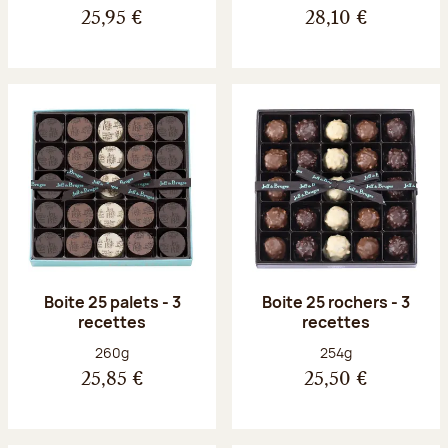
25,95 €
28,10 €
Boite 25 palets - 3
Boite 25 rochers - 3
recettes
recettes
Poids net :
Poids net :
260g
254g
25,85 €
25,50 €