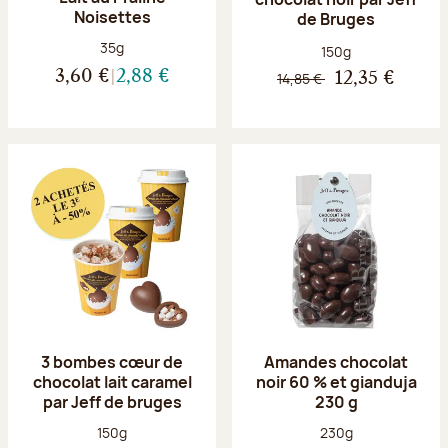
Noisettes
de Bruges
Poids net :
35g
Poids net :
150g
3,60 €
2,88 €
14,85 €
12,35 €
3 bombes cœur de
Amandes chocolat
chocolat lait caramel
noir 60 % et gianduja
par Jeff de bruges
230 g
Poids net :
Poids net :
150g
230g