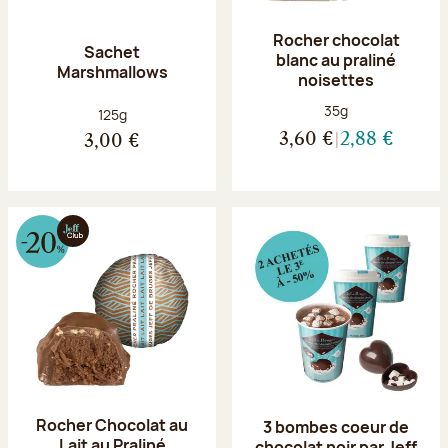
Rocher chocolat
Sachet
blanc au praliné
Marshmallows
noisettes
Poids net :
35g
Poids net :
125g
3,60 €
2,88 €
3,00 €
Rocher Chocolat au
3 bombes coeur de
Lait au Praliné
chocolat noir par Jeff