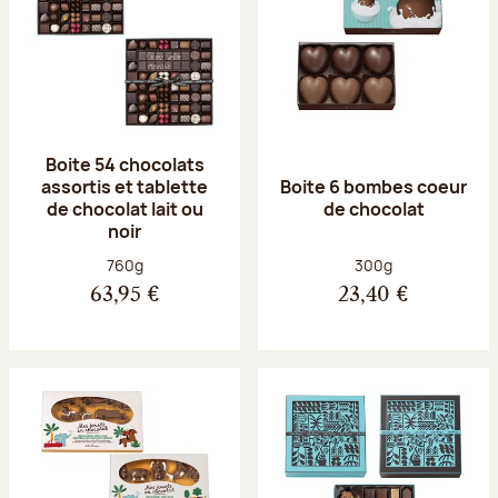
Boite 54 chocolats
assortis et tablette
Boite 6 bombes coeur
de chocolat lait ou
de chocolat
noir
Poids net :
Poids net :
760g
300g
63,95 €
23,40 €