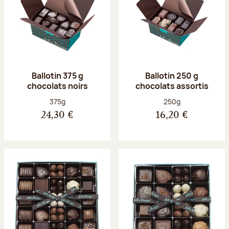
Ballotin 375 g
Ballotin 250 g
chocolats noirs
chocolats assortis
Poids net :
Poids net :
375g
250g
24,30 €
16,20 €