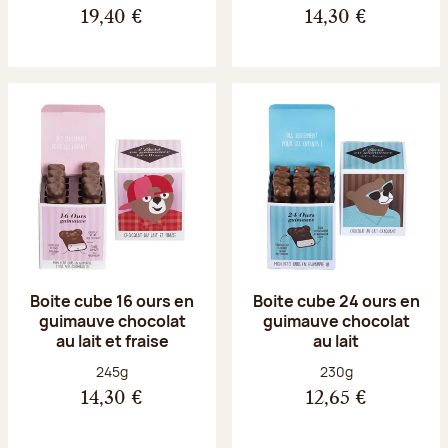
19,40 €
14,30 €
Boite cube 16 ours en
Boite cube 24 ours en
guimauve chocolat
guimauve chocolat
au lait et fraise
au lait
Poids net :
Poids net :
245g
230g
14,30 €
12,65 €