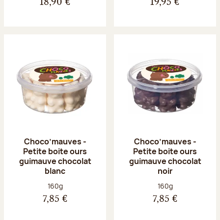
18,90 €
19,95 €
Choco’mauves -
Choco’mauves -
Petite boite ours
Petite boite ours
guimauve chocolat
guimauve chocolat
blanc
noir
Poids net :
Poids net :
160g
160g
7,85 €
7,85 €