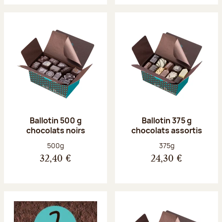
Ballotin 500 g
Ballotin 375 g
chocolats noirs
chocolats assortis
Poids net :
Poids net :
500g
375g
32,40 €
24,30 €