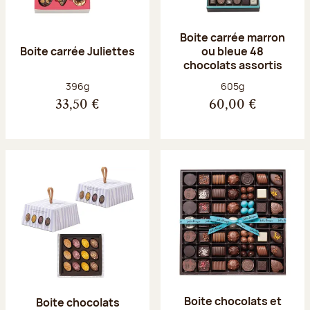
Boite carrée marron
Boite carrée Juliettes
ou bleue 48
chocolats assortis
Poids net :
Poids net :
396g
605g
33,50 €
60,00 €
Boite chocolats et
Boite chocolats