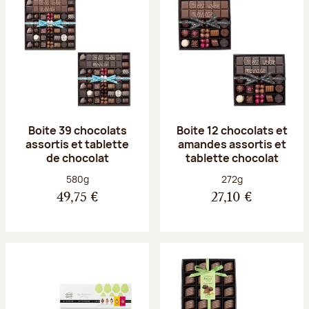
Boite 39 chocolats
Boite 12 chocolats et
assortis et tablette
amandes assortis et
de chocolat
tablette chocolat
Poids net :
Poids net :
580g
272g
49,75 €
27,10 €