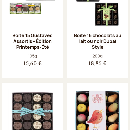
Boite 15 Gustaves
Boite 16 chocolats au
Assortis - Édition
lait ou noir Dubaï
Printemps-Été
Style
Poids net :
Poids net :
195g
200g
15,60 €
18,85 €