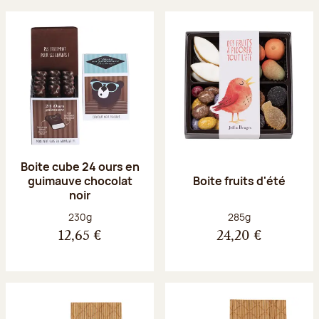
Boite cube 24 ours en
guimauve chocolat
Boite fruits d'été
noir
Poids net :
Poids net :
230g
285g
12,65 €
24,20 €