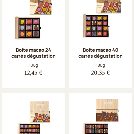
Boite macao 24
Boite macao 40
carrés dégustation
carrés dégustation
Poids net :
Poids net :
108g
180g
12,45 €
20,35 €