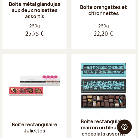
Boite métal giandujas
Boite orangettes et
aux deux noisettes
citronnettes
assortis
Poids net :
Poids net :
260g
260g
25,75 €
22,20 €
Boite rectangulaire
Boite rectangulaire
marron ou bleue 23
Juliettes
chocolats assortis