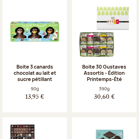
Boite 3 canards
Boite 30 Gustaves
chocolat au lait et
Assortis - Édition
sucre pétillant
Printemps-Été
Poids net :
Poids net :
90g
390g
13,95 €
30,60 €