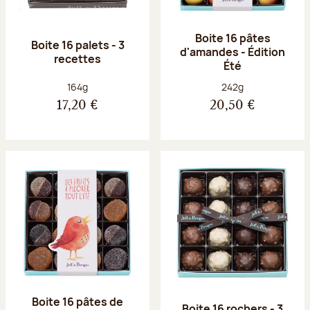
Boite 16 pâtes
Boite 16 palets - 3
d'amandes - Édition
recettes
Été
Poids net :
Poids net :
164g
242g
17,20 €
20,50 €
Boite 16 pâtes de
Boite 16 rochers - 3