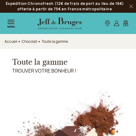
Expédition Chronofresh (12€ de frais de port au lieu de 16€)
Aller à la navigation
offerte à partir de 75€ en France métropolitaine
Fer
Aller au contenu principal
Aller au pied de page
Nos boutiques
S’identifie
Mon p
MENU
Accueil
Chocolat
Toute la gamme
Toute la gamme
TROUVER VOTRE BONHEUR !