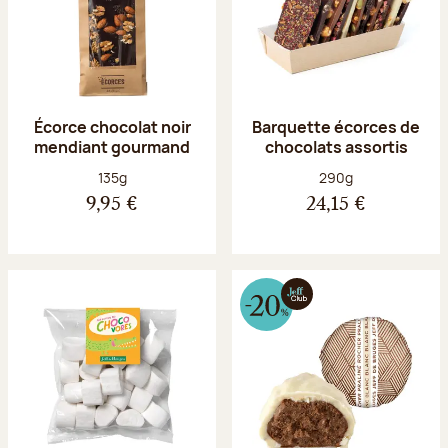
Écorce chocolat noir
Barquette écorces de
mendiant gourmand
chocolats assortis
Poids net :
Poids net :
135g
290g
9,95 €
24,15 €