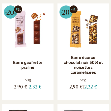
Barre écorce
Barre gaufrette
chocolat noir 60% et
praliné
noisettes
caramélisées
Poids net :
Poids net :
30g
25g
2,90 €
2,32 €
2,90 €
2,32 €