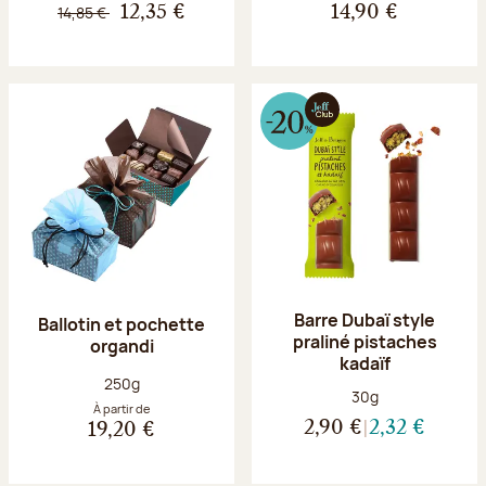
14,85 €
12,35 €
14,90 €
Barre Dubaï style
Ballotin et pochette
praliné pistaches
organdi
kadaïf
Poids net :
250g
Poids net :
30g
À partir de
2,90 €
2,32 €
19,20 €