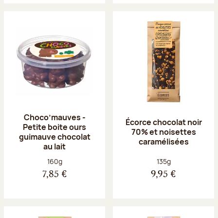
Choco’mauves -
Écorce chocolat noir
Petite boite ours
70% et noisettes
guimauve chocolat
caramélisées
au lait
Poids net :
Poids net :
160g
135g
7,85 €
9,95 €