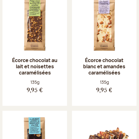
Écorce chocolat au
Écorce chocolat
lait et noisettes
blanc et amandes
caramélisées
caramélisées
Poids net :
Poids net :
135g
135g
9,95 €
9,95 €