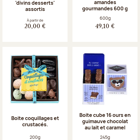
amandes
'divins desserts'
gourmandes 600 g
assortis
Poids net :
600g
À partir de
20,00 €
49,10 €
Boite cube 16 ours en
Boite coquillages et
guimauve chocolat
crustacés.
au lait et caramel
Poids net :
Poids net :
200g
245g