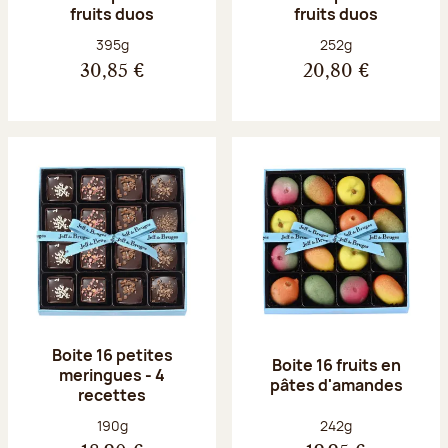
fruits duos
fruits duos
Poids net :
Poids net :
395g
252g
30,85 €
20,80 €
Boite 16 petites
Boite 16 fruits en
meringues - 4
pâtes d'amandes
recettes
Poids net :
Poids net :
190g
242g