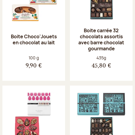
Boite carrée 32
Boite Choco'Jouets
chocolats assortis
en chocolat au lait
avec barre chocolat
gourmande
Poids net :
Poids net :
100 g
435g
9,90 €
45,80 €