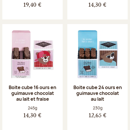
19,40 €
14,30 €
Boite cube 16 ours en
Boite cube 24 ours en
guimauve chocolat
guimauve chocolat
au lait et fraise
au lait
Poids net :
Poids net :
245g
230g
14,30 €
12,65 €