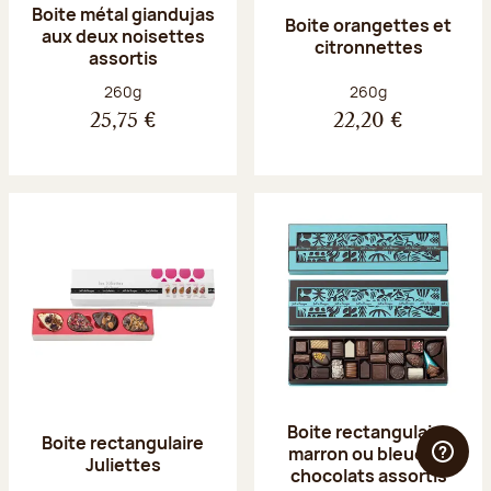
Boite métal giandujas
Boite orangettes et
aux deux noisettes
citronnettes
assortis
Poids net :
Poids net :
260g
260g
25,75 €
22,20 €
Boite rectangulaire
Boite rectangulaire
marron ou bleue 23
Juliettes
chocolats assortis