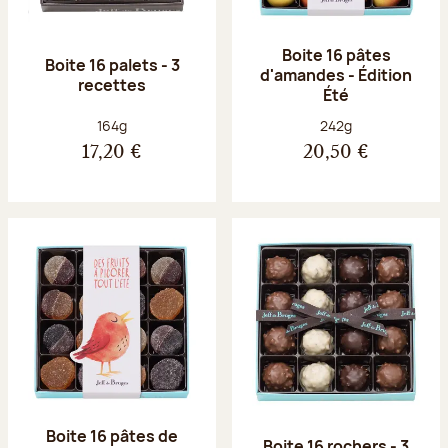
Boite 16 pâtes
Boite 16 palets - 3
d'amandes - Édition
recettes
Été
Poids net :
Poids net :
164g
242g
17,20 €
20,50 €
Boite 16 pâtes de
Boite 16 rochers - 3