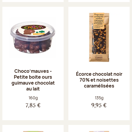
Choco’mauves -
Écorce chocolat noir
Petite boite ours
70% et noisettes
guimauve chocolat
caramélisées
au lait
Poids net :
Poids net :
160g
135g
7,85 €
9,95 €