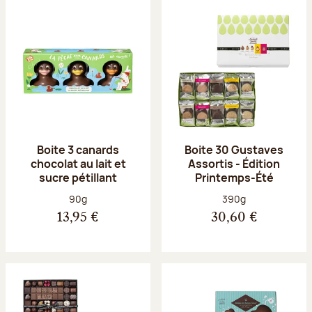
Boite 3 canards
Boite 30 Gustaves
chocolat au lait et
Assortis - Édition
sucre pétillant
Printemps-Été
Poids net :
Poids net :
90g
390g
13,95 €
30,60 €