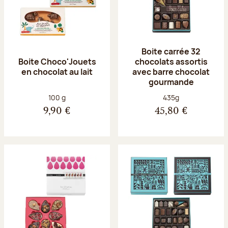
Boite carrée 32
Boite Choco'Jouets
chocolats assortis
en chocolat au lait
avec barre chocolat
gourmande
Poids net :
Poids net :
100 g
435g
9,90 €
45,80 €