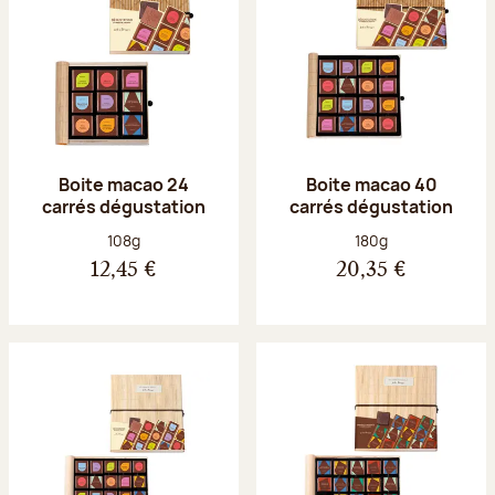
Boite macao 24
Boite macao 40
carrés dégustation
carrés dégustation
Poids net :
Poids net :
108g
180g
12,45 €
20,35 €