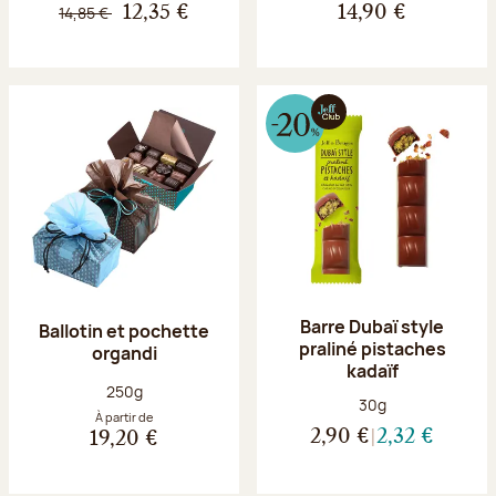
14,85 €
12,35 €
14,90 €
Barre Dubaï style
Ballotin et pochette
praliné pistaches
organdi
kadaïf
Poids net :
250g
Poids net :
30g
À partir de
2,90 €
2,32 €
19,20 €