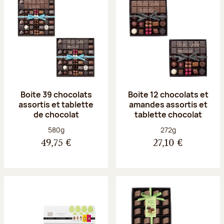
Boite 39 chocolats
Boite 12 chocolats et
assortis et tablette
amandes assortis et
de chocolat
tablette chocolat
Poids net :
Poids net :
580g
272g
49,75 €
27,10 €