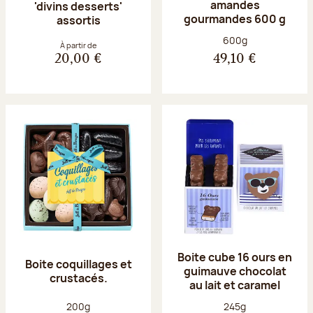
amandes
'divins desserts'
gourmandes 600 g
assortis
Poids net :
600g
À partir de
20,00 €
49,10 €
Boite cube 16 ours en
Boite coquillages et
guimauve chocolat
crustacés.
au lait et caramel
Poids net :
Poids net :
200g
245g