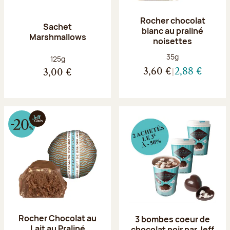
Rocher chocolat
Sachet
blanc au praliné
Marshmallows
noisettes
Poids net :
35g
Poids net :
125g
3,60 €
2,88 €
3,00 €
Rocher Chocolat au
3 bombes coeur de
Lait au Praliné
chocolat noir par Jeff