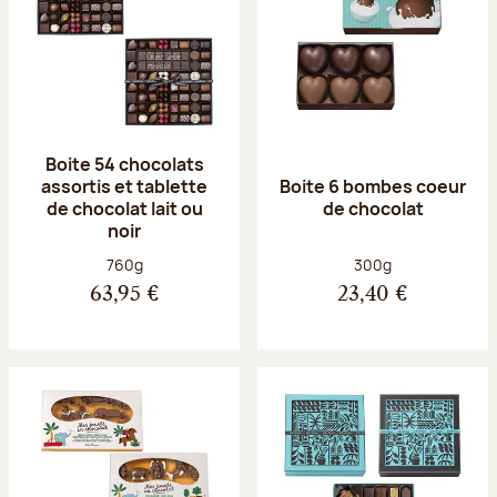
Boite 54 chocolats
assortis et tablette
Boite 6 bombes coeur
de chocolat lait ou
de chocolat
noir
Poids net :
Poids net :
760g
300g
63,95 €
23,40 €