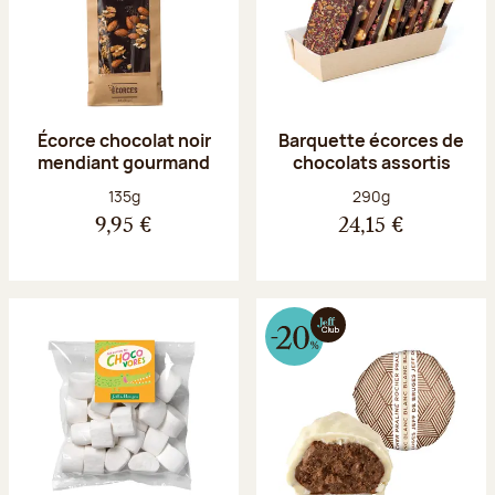
Écorce chocolat noir
Barquette écorces de
mendiant gourmand
chocolats assortis
Poids net :
Poids net :
135g
290g
9,95 €
24,15 €