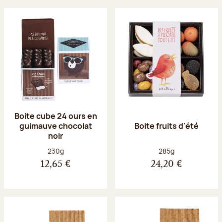
Boite cube 24 ours en
guimauve chocolat
Boite fruits d'été
noir
Poids net :
Poids net :
230g
285g
12,65 €
24,20 €