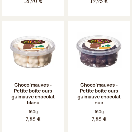
18,90 €
19,95 €
Choco’mauves -
Choco’mauves -
Petite boite ours
Petite boite ours
guimauve chocolat
guimauve chocolat
blanc
noir
Poids net :
Poids net :
160g
160g
7,85 €
7,85 €