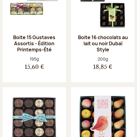
Boite 15 Gustaves
Boite 16 chocolats au
Assortis - Édition
lait ou noir Dubaï
Printemps-Été
Style
Poids net :
Poids net :
195g
200g
15,60 €
18,85 €