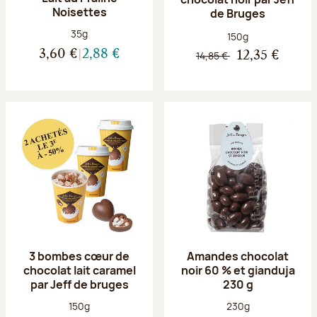
Noisettes
de Bruges
Poids net :
35g
Poids net :
150g
3,60 €
2,88 €
14,85 €
12,35 €
3 bombes cœur de
Amandes chocolat
chocolat lait caramel
noir 60 % et gianduja
par Jeff de bruges
230 g
Poids net :
Poids net :
150g
230g