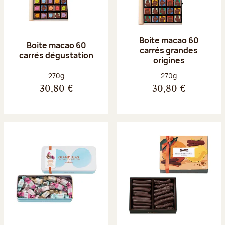
Boite macao 60
Boite macao 60
carrés grandes
carrés dégustation
origines
Poids net :
Poids net :
270g
270g
30,80 €
30,80 €