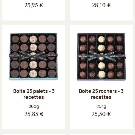
25,95 €
28,10 €
Boite 25 palets - 3
Boite 25 rochers - 3
recettes
recettes
Poids net :
Poids net :
260g
254g
25,85 €
25,50 €