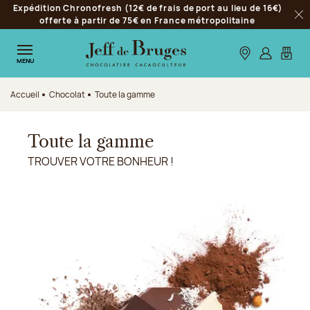
Expédition Chronofresh (12€ de frais de port au lieu de 16€)
Aller à la navigation
offerte à partir de 75€ en France métropolitaine
Fer
Aller au contenu principal
Aller au pied de page
Nos boutiques
S’identifie
Mon p
MENU
Accueil
Chocolat
Toute la gamme
Toute la gamme
TROUVER VOTRE BONHEUR !