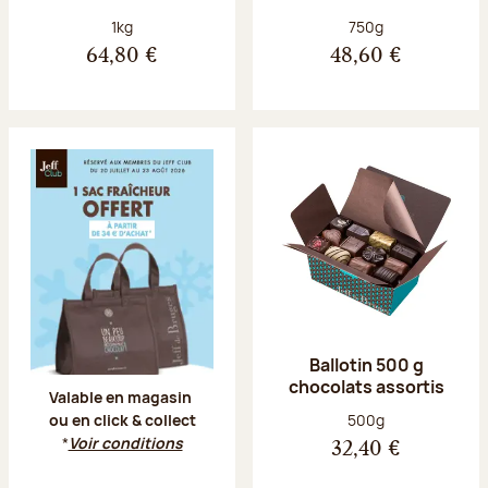
Poids net :
Poids net :
1kg
750g
64,80 €
48,60 €
Offre Jeff Club du 20 juillet au 23 aoû
Ballotin 500 g
chocolats assortis
Valable en magasin
Poids net :
500g
ou en click & collect
*
Voir conditions
32,40 €