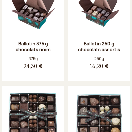
Ballotin 375 g
Ballotin 250 g
chocolats noirs
chocolats assortis
Poids net :
Poids net :
375g
250g
24,30 €
16,20 €