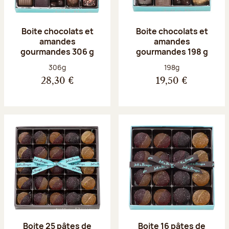
Boite chocolats et
Boite chocolats et
amandes
amandes
gourmandes 306 g
gourmandes 198 g
Poids net :
Poids net :
306g
198g
28,30 €
19,50 €
Boite 25 pâtes de
Boite 16 pâtes de