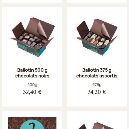
Ballotin 500 g
Ballotin 375 g
chocolats noirs
chocolats assortis
Poids net :
Poids net :
500g
375g
32,40 €
24,30 €