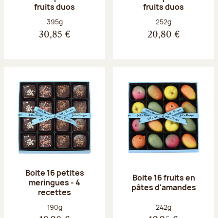
fruits duos
fruits duos
Poids net :
Poids net :
395g
252g
30,85 €
20,80 €
Boite 16 petites
Boite 16 fruits en
meringues - 4
pâtes d'amandes
recettes
Poids net :
Poids net :
190g
242g