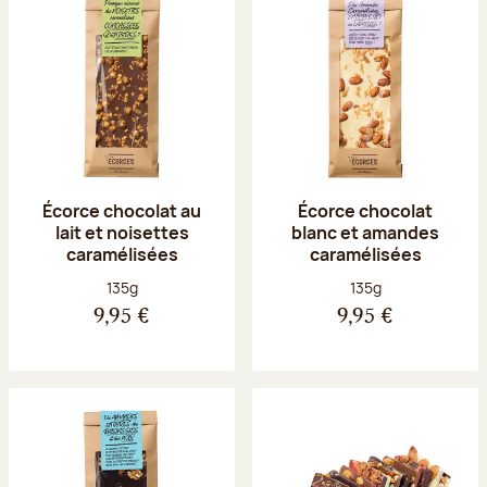
Écorce chocolat au
Écorce chocolat
lait et noisettes
blanc et amandes
caramélisées
caramélisées
Poids net :
Poids net :
135g
135g
9,95 €
9,95 €