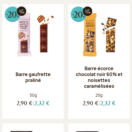
Barre écorce
Barre gaufrette
chocolat noir 60% et
praliné
noisettes
caramélisées
Poids net :
Poids net :
30g
25g
2,90 €
2,32 €
2,90 €
2,32 €