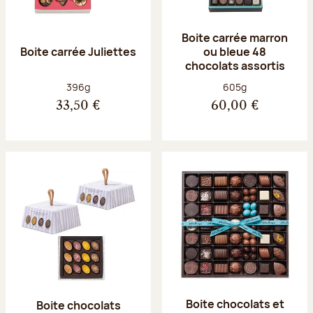
Boite carrée marron
Boite carrée Juliettes
ou bleue 48
chocolats assortis
Poids net :
Poids net :
396g
605g
33,50 €
60,00 €
Boite chocolats et
Boite chocolats