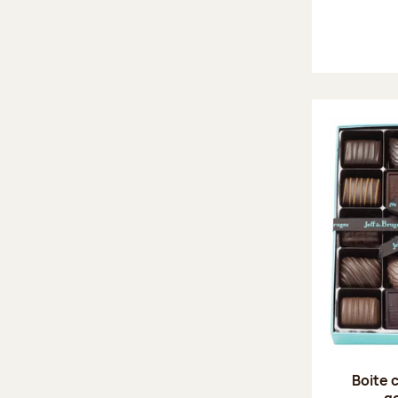
Boite 
g