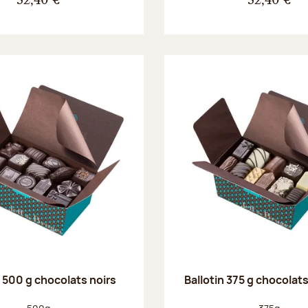
32,40 €
32,40 €
n 500 g chocolats noirs
Ballotin 375 g chocolat
Poids net :
Poids net :