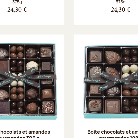
Poids net :
Poids net :
375g
375g
24,30 €
24,30 €
chocolats et amandes
Boite chocolats et 
ourmandes 306 g
gourmandes 198