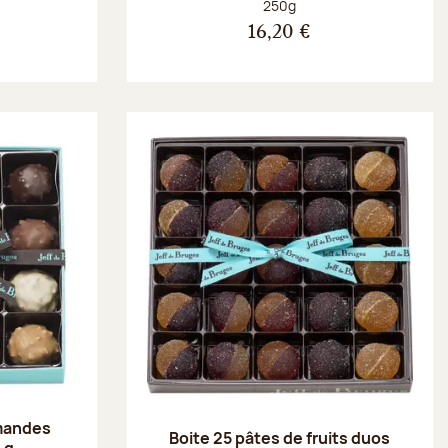
Poids net :
250g
16,20 €
amandes
Boite 25 pâtes de fruits duos
 g