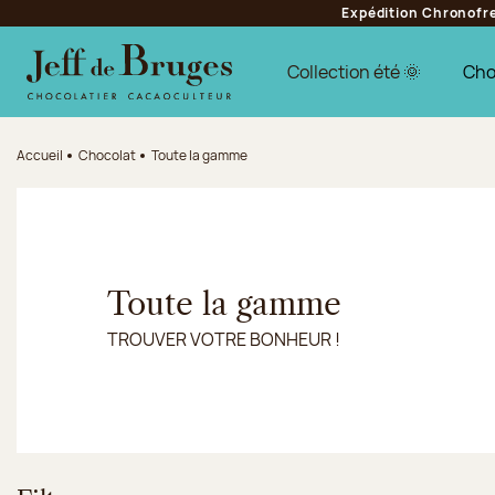
Expédition Chronofres
Aller à la navigation
Aller au contenu principal
Aller au pied de page
Collection été 🌞
Cho
Accueil
Chocolat
Toute la gamme
Toute la gamme
TROUVER VOTRE BONHEUR !