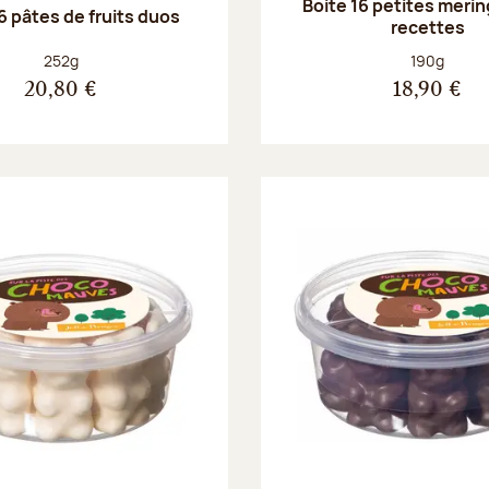
Boite 16 petites merin
6 pâtes de fruits duos
recettes
Poids net :
Poids net :
252g
190g
20,80 €
18,90 €