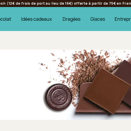
h (12€ de frais de port au lieu de 16€) offerte à partir de 75€ en Fr
colat
Idées cadeaux
Dragées
Glaces
Entrepr