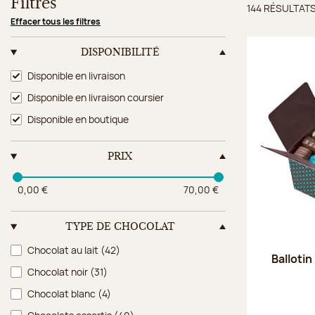
Filtres
144 RÉSULTAT
Résulta
Effacer tous les filtres
DISPONIBILITÉ
Disponibilité
Disponible en livraison
Disponible en livraison coursier
Disponible en boutique
PRIX
0,00 €
70,00 €
TYPE DE CHOCOLAT
Type de chocolat
Chocolat au lait
(42)
Ballotin
Chocolat noir
(31)
Chocolat blanc
(4)