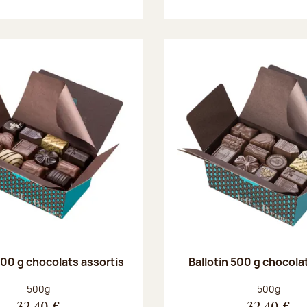
500 g chocolats assortis
Ballotin 500 g chocolat
Poids net :
Poids net :
500g
500g