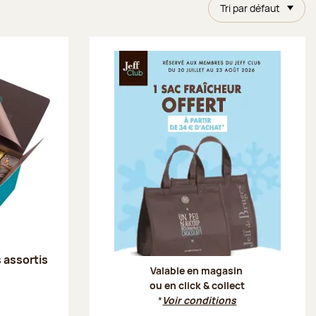
Tri par défaut
Offre Je
s assortis
Valable en magasin
ou en click & collect
*
Voir conditions