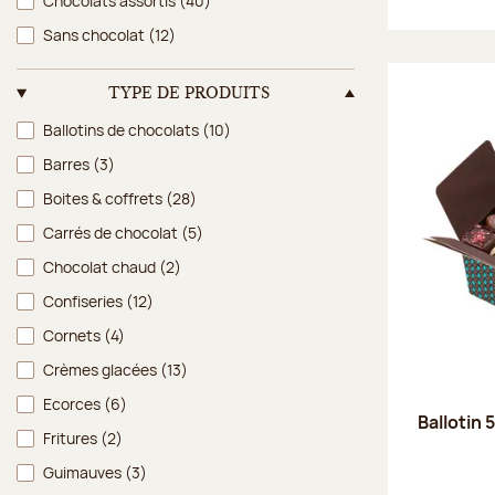
Chocolats assortis
(40)
Sans chocolat
(12)
TYPE DE PRODUITS
Type de produits
Ballotins de chocolats
(10)
Barres
(3)
Boites & coffrets
(28)
Carrés de chocolat
(5)
Chocolat chaud
(2)
Confiseries
(12)
Cornets
(4)
Crèmes glacées
(13)
Ecorces
(6)
Ballotin 
Fritures
(2)
Guimauves
(3)