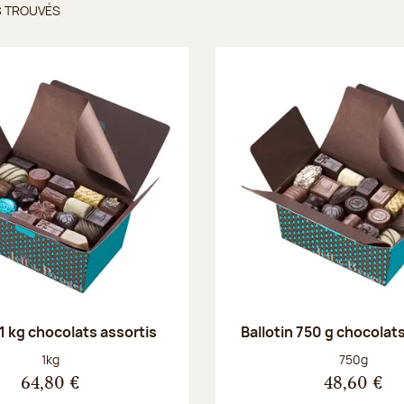
S TROUVÉS
ts trouvés
 1 kg chocolats assortis
Ballotin 750 g chocolat
Poids net :
Poids net :
1kg
750g
64,80 €
48,60 €