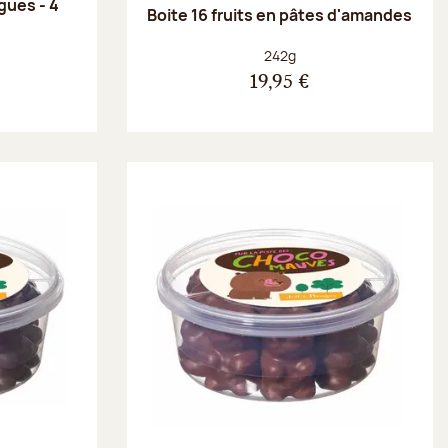
gues - 4
Boite 16 fruits en pâtes d'amandes
Poids net :
242g
19,95 €