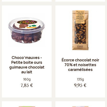
Choco’mauves -
Écorce chocolat noir
Petite boite ours
70% et noisettes
guimauve chocolat
caramélisées
au lait
Poids net :
Poids net :
160g
135g
7,85 €
9,95 €