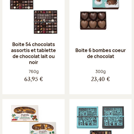
Boite 54 chocolats
assortis et tablette
Boite 6 bombes coeur
de chocolat lait ou
de chocolat
noir
Poids net :
Poids net :
760g
300g
63,95 €
23,40 €