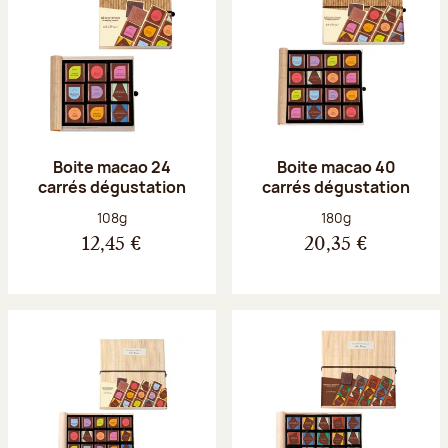
Boite macao 24
Boite macao 40
carrés dégustation
carrés dégustation
Poids net :
Poids net :
108g
180g
12,45 €
20,35 €