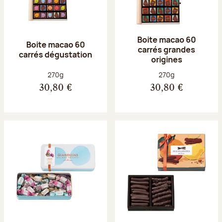
Boite macao 60
Boite macao 60
carrés grandes
carrés dégustation
origines
Poids net :
Poids net :
270g
270g
30,80 €
30,80 €