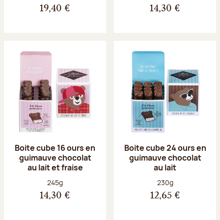
19,40 €
14,30 €
Boite cube 16 ours en
Boite cube 24 ours en
guimauve chocolat
guimauve chocolat
au lait et fraise
au lait
Poids net :
Poids net :
245g
230g
14,30 €
12,65 €