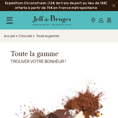
Expédition Chronofresh (12€ de frais de port au lieu de 16€)
Aller à la navigation
offerte à partir de 75€ en France métropolitaine
Fer
Aller au contenu principal
Aller au pied de page
Nos boutiques
S’identifie
Mon p
MENU
Accueil
Chocolat
Toute la gamme
Toute la gamme
TROUVER VOTRE BONHEUR !