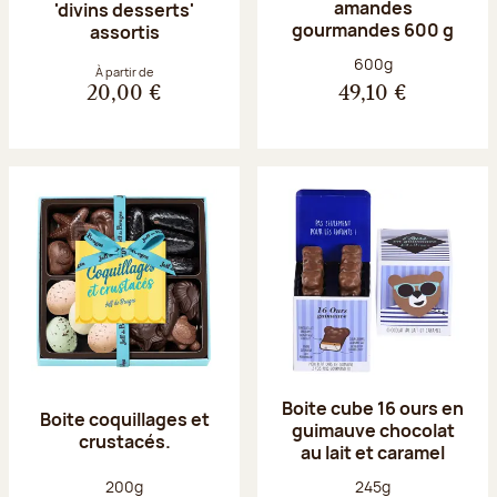
amandes
'divins desserts'
gourmandes 600 g
assortis
Poids net :
600g
À partir de
20,00 €
49,10 €
Boite cube 16 ours en
Boite coquillages et
guimauve chocolat
crustacés.
au lait et caramel
Poids net :
Poids net :
200g
245g