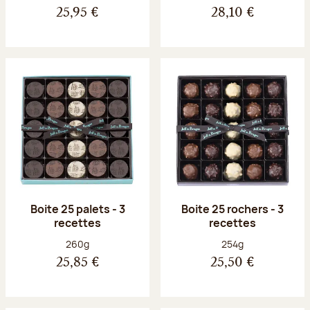
25,95 €
28,10 €
Boite 25 palets - 3
Boite 25 rochers - 3
recettes
recettes
Poids net :
Poids net :
260g
254g
25,85 €
25,50 €