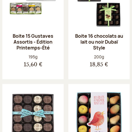
Boite 15 Gustaves
Boite 16 chocolats au
Assortis - Édition
lait ou noir Dubaï
Printemps-Été
Style
Poids net :
Poids net :
195g
200g
15,60 €
18,85 €