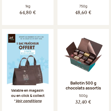
Poids net :
Poids net :
1kg
750g
64,80 €
48,60 €
Offre Jeff Club du 20 juillet au 23 aoû
Ballotin 500 g
chocolats assortis
Valable en magasin
Poids net :
500g
ou en click & collect
*
Voir conditions
32,40 €