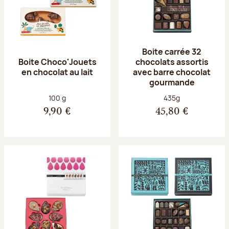
Boite carrée 32
Boite Choco'Jouets
chocolats assortis
en chocolat au lait
avec barre chocolat
gourmande
Poids net :
Poids net :
100 g
435g
9,90 €
45,80 €