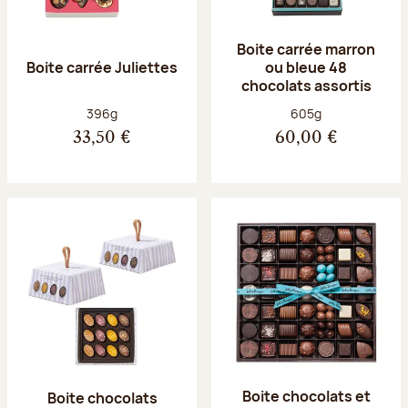
Boite carrée marron
Boite carrée Juliettes
ou bleue 48
chocolats assortis
Poids net :
Poids net :
396g
605g
33,50 €
60,00 €
Boite chocolats et
Boite chocolats