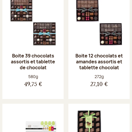
Boite 39 chocolats
Boite 12 chocolats et
assortis et tablette
amandes assortis et
de chocolat
tablette chocolat
Poids net :
Poids net :
580g
272g
49,75 €
27,10 €