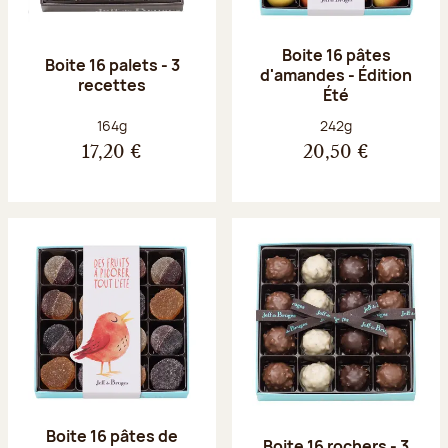
Boite 16 pâtes
Boite 16 palets - 3
d'amandes - Édition
recettes
Été
Poids net :
Poids net :
164g
242g
17,20 €
20,50 €
Boite 16 pâtes de
Boite 16 rochers - 3