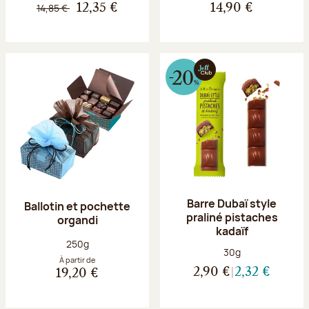
14,85 €
12,35 €
14,90 €
Barre Dubaï style
Ballotin et pochette
praliné pistaches
organdi
kadaïf
Poids net :
250g
Poids net :
30g
À partir de
2,90 €
2,32 €
19,20 €