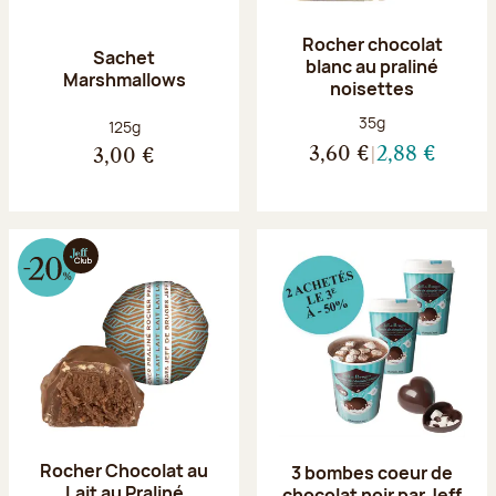
Rocher chocolat
Sachet
blanc au praliné
Marshmallows
noisettes
Poids net :
35g
Poids net :
125g
3,60 €
2,88 €
3,00 €
Rocher Chocolat au
3 bombes coeur de
Lait au Praliné
chocolat noir par Jeff