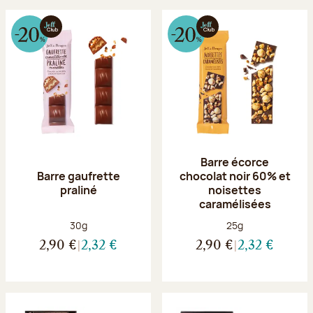
Barre écorce
Barre gaufrette
chocolat noir 60% et
praliné
noisettes
caramélisées
Poids net :
Poids net :
30g
25g
2,90 €
2,32 €
2,90 €
2,32 €