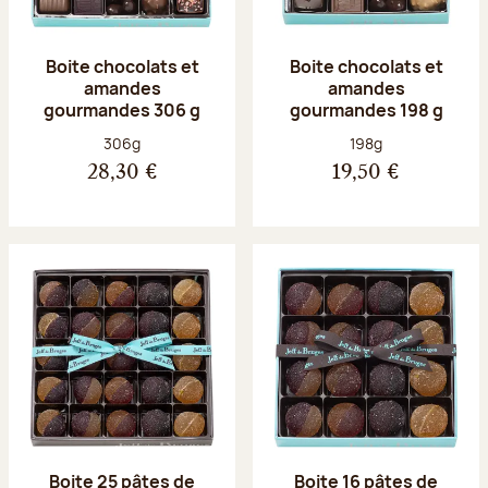
Boite chocolats et
Boite chocolats et
amandes
amandes
gourmandes 306 g
gourmandes 198 g
Poids net :
Poids net :
306g
198g
28,30 €
19,50 €
Boite 25 pâtes de
Boite 16 pâtes de