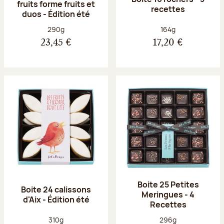
fruits forme fruits et
recettes
duos - Édition été
Poids net :
Poids net :
290g
164g
23,45 €
17,20 €
Boite 25 Petites
Boite 24 calissons
Meringues - 4
d'Aix - Édition été
Recettes
Poids net :
Poids net :
310g
296g