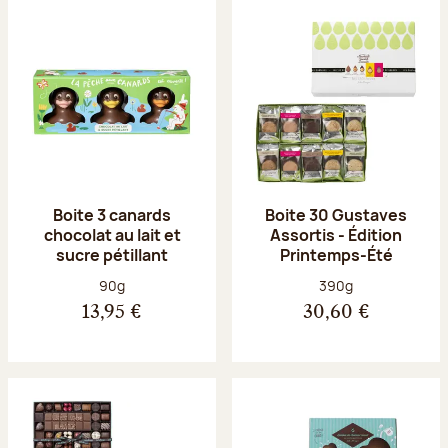
Boite 3 canards
Boite 30 Gustaves
chocolat au lait et
Assortis - Édition
sucre pétillant
Printemps-Été
Poids net :
Poids net :
90g
390g
13,95 €
30,60 €