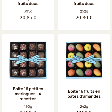
fruits duos
fruits duos
Poids net :
Poids net :
395g
252g
30,85 €
20,80 €
Boite 16 petites
Boite 16 fruits en
meringues - 4
pâtes d'amandes
recettes
Poids net :
Poids net :
190g
242g