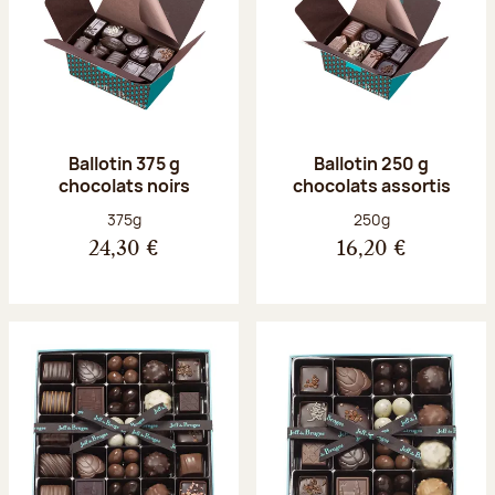
Ballotin 375 g
Ballotin 250 g
chocolats noirs
chocolats assortis
Poids net :
Poids net :
375g
250g
24,30 €
16,20 €