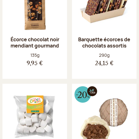
Écorce chocolat noir
Barquette écorces de
mendiant gourmand
chocolats assortis
Poids net :
Poids net :
135g
290g
9,95 €
24,15 €