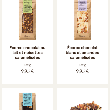
Écorce chocolat au
Écorce chocolat
lait et noisettes
blanc et amandes
caramélisées
caramélisées
Poids net :
Poids net :
135g
135g
9,95 €
9,95 €