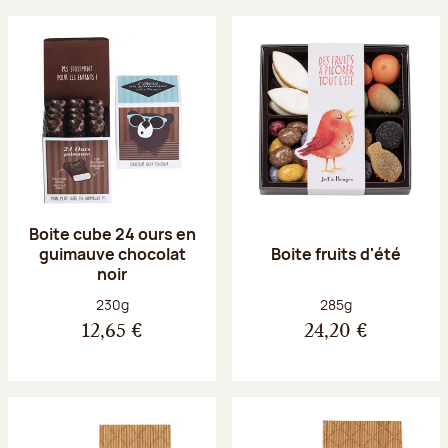
Boite cube 24 ours en
guimauve chocolat
Boite fruits d'été
noir
Poids net :
Poids net :
230g
285g
12,65 €
24,20 €