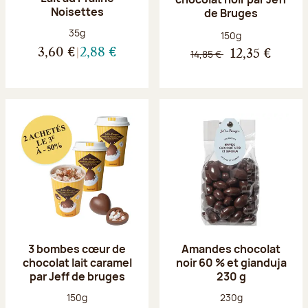
Noisettes
de Bruges
Poids net :
35g
Poids net :
150g
3,60 €
2,88 €
14,85 €
12,35 €
3 bombes cœur de
Amandes chocolat
chocolat lait caramel
noir 60 % et gianduja
par Jeff de bruges
230 g
Poids net :
Poids net :
150g
230g