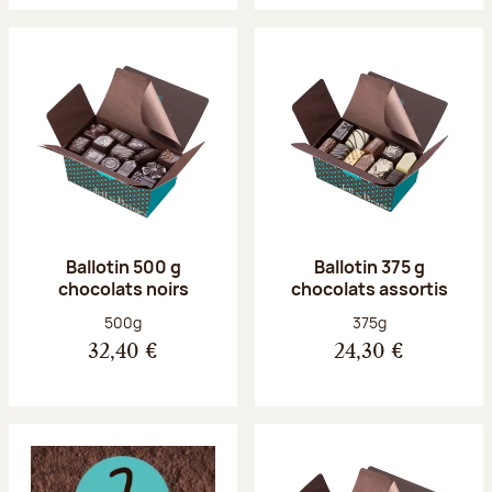
Ballotin 500 g
Ballotin 375 g
chocolats noirs
chocolats assortis
Poids net :
Poids net :
500g
375g
32,40 €
24,30 €