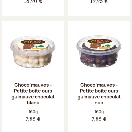
18,90 €
19,95 €
Choco’mauves -
Choco’mauves -
Petite boite ours
Petite boite ours
guimauve chocolat
guimauve chocolat
blanc
noir
Poids net :
Poids net :
160g
160g
7,85 €
7,85 €