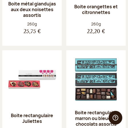
Boite métal giandujas
Boite orangettes et
aux deux noisettes
citronnettes
assortis
Poids net :
Poids net :
260g
260g
25,75 €
22,20 €
Boite rectangulaire
Boite rectangulaire
marron ou bleue 23
Juliettes
chocolats assortis