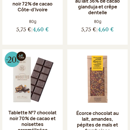
au lait 36% de cacao
noir 72% de cacao
gianduja et crêpe
Côte-d'Ivoire
dentelle
Poids net :
Poids net :
80g
80g
5,75 €
4,60 €
5,75 €
4,60 €
Tablette Nº7 chocolat
Écorce chocolat au
noir 70% de cacao et
lait, amandes,
noisettes
pépites de maïs et
caramélisées