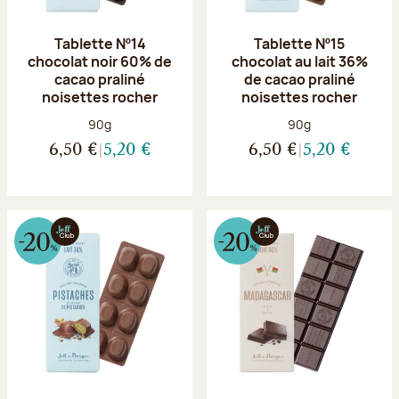
Tablette Nº14
Tablette Nº15
chocolat noir 60% de
chocolat au lait 36%
cacao praliné
de cacao praliné
noisettes rocher
noisettes rocher
Poids net :
Poids net :
90g
90g
6,50 €
5,20 €
6,50 €
5,20 €