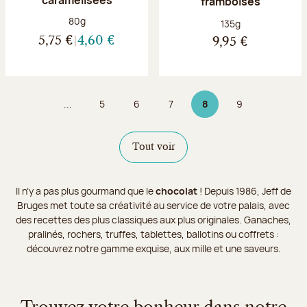
framboises
Poids net :
80g
Poids net :
135g
5,75 €
4,60 €
9,95 €
...
5
6
7
8
9
Page
Page
Page
Page 8 sur 9
Page
Tout voir
Il n’y a pas plus gourmand que le
chocolat
! Depuis 1986, Jeff de
Bruges met toute sa créativité au service de votre palais, avec
des recettes des plus classiques aux plus originales. Ganaches,
pralinés, rochers, truffes, tablettes, ballotins ou coffrets :
découvrez notre gamme exquise, aux mille et une saveurs.