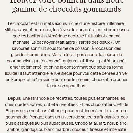
Trouvez votre bonheur dans notre
gamme de chocolats gourmands
Le chocolat est un mets exquis, riche d’une histoire millénaire.
Mille ans avant notre ère, les fèves de cacao étaient si précieuses
que les habitants d’Amérique centrale l’utilisaient comme
monnaie. Le cacaoyer était alors « l’arbre des dieux ». On
savourait son fruit sous forme de boisson, à l’occasion des
grandes cérémonies. Mais il n’était pas encore la source de
gourmandise que l’on connaît aujourd’hui. Il avait plutôt un goût
amer et pimenté, et on ne le consommait que sous sa forme
liquide ! Il faut attendre le 16e siècle pour voir cette denrée arriver
en Europe, et le 17e siècle pour que le premier chocolat à croquer
fasse son apparition.
Depuis, une farandole de recettes, toutes plus étonnantes les
unes que les autres, ont été inventées. Et les chocolatiers Jeff de
Bruges ne se sont pas fait prier pour contribuer à cette aventure
gourmande. Plongez dans un univers de saveurs affriolantes, des
plus classiques au plus audacieuses. Chocolat au lait, noir, blanc,
ambré, gianduja ou blanc marbré : douceur, finesse et intensité