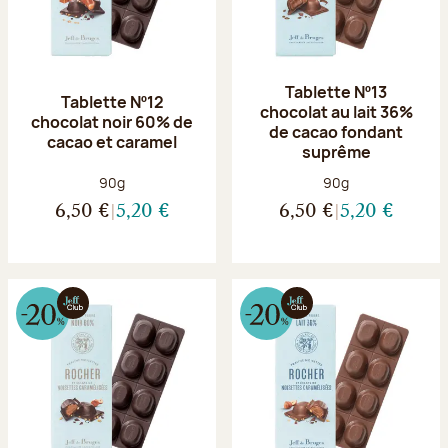
Tablette Nº13
Tablette Nº12
chocolat au lait 36%
chocolat noir 60% de
de cacao fondant
cacao et caramel
suprême
Poids net :
Poids net :
90g
90g
6,50 €
5,20 €
6,50 €
5,20 €