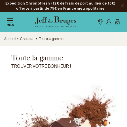
Expédition Chronofresh (12€ de frais de port au lieu de 16€)
Aller à la navigation
offerte à partir de 75€ en France métropolitaine
Fer
Aller au contenu principal
Aller au pied de page
Nos boutiques
S’identifie
Mon p
MENU
Accueil
Chocolat
Toute la gamme
Toute la gamme
TROUVER VOTRE BONHEUR !