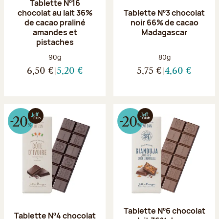
Tablette Nº16
chocolat au lait 36%
Tablette Nº3 chocolat
de cacao praliné
noir 66% de cacao
amandes et
Madagascar
pistaches
Poids net :
Poids net :
90g
80g
6,50 €
5,20 €
5,75 €
4,60 €
Tablette Nº6 chocolat
Tablette Nº4 chocolat