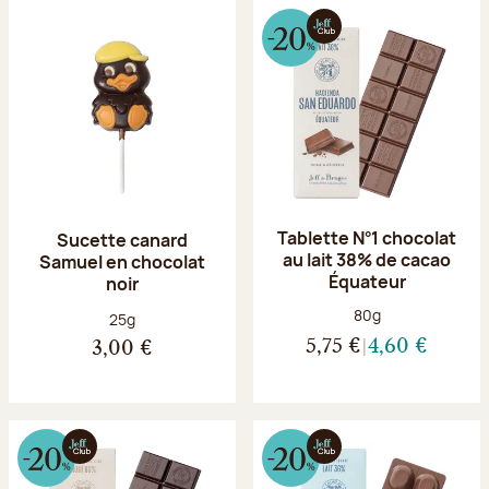
Tablette N°1 chocolat
Sucette canard
au lait 38% de cacao
Samuel en chocolat
Équateur
noir
Poids net :
80g
Poids net :
25g
5,75 €
4,60 €
3,00 €