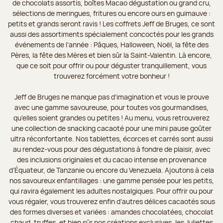
de chocolats assortis, boîtes Macao dégustation ou grand cru,
sélections de meringues, fritures ou encore ours en guimauve :
petits et grands seront ravis ! Les coffrets Jeff de Bruges, ce sont
aussi des assortiments spécialement concoctés pour les grands
événements de l’année : Pâques, Halloween, Noël, la fête des
Pères, la fête des Mères et bien sûr la Saint-Valentin. Là encore,
que ce soit pour offrir ou pour déguster tranquillement, vous
trouverez forcément votre bonheur !
Jeff de Bruges ne manque pas d’imagination et vous le prouve
avec une gamme savoureuse, pour toutes vos gourmandises,
qu’elles soient grandes ou petites ! Au menu, vous retrouverez
une collection de snacking cacaoté pour une mini pause goûter
ultra réconfortante. Nos tablettes, écorces et carrés sont aussi
au rendez-vous pour des dégustations à fondre de plaisir, avec
des inclusions originales et du cacao intense en provenance
d’Équateur, de Tanzanie ou encore du Venezuela. Ajoutons à cela
nos savoureux enfantillages : une gamme pensée pour les petits,
qui ravira également les adultes nostalgiques. Pour offrir ou pour
vous régaler, vous trouverez enfin d’autres délices cacaotés sous
des formes diverses et variées : amandes chocolatées, chocolat
chaud, truffes, et bien sûr nos créations exclusives, les Juliettes