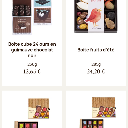
Boite cube 24 ours en
guimauve chocolat
Boite fruits d'été
noir
Poids net :
Poids net :
230g
285g
12,65 €
24,20 €