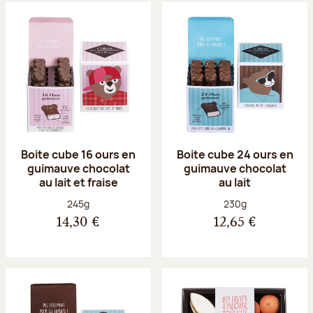
Boite cube 16 ours en
Boite cube 24 ours en
guimauve chocolat
guimauve chocolat
au lait et fraise
au lait
Poids net :
Poids net :
245g
230g
14,30 €
12,65 €