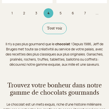
1
2
3
4
5
6
7
...
Page
Page
Page
Page 4 sur 9
Page
Page
Page
Tout voir
Il n’y a pas plus gourmand que le
chocolat
! Depuis 1986, Jeff de
Bruges met toute sa créativité au service de votre palais, avec
des recettes des plus classiques aux plus originales. Ganaches,
pralinés, rochers, truffes, tablettes, ballotins ou coffrets :
découvrez notre gamme exquise, aux mille et une saveurs.
Trouvez votre bonheur dans notre
gamme de chocolats gourmands
Le chocolat est un mets exquis, riche d’une histoire millénaire.