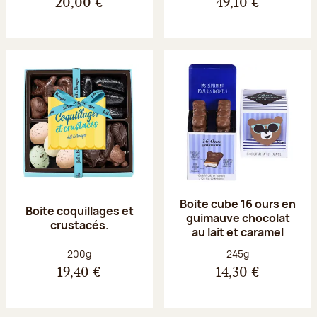
20,00 €
49,10 €
Boite cube 16 ours en
Boite coquillages et
guimauve chocolat
crustacés.
au lait et caramel
Poids net :
Poids net :
200g
245g
19,40 €
14,30 €