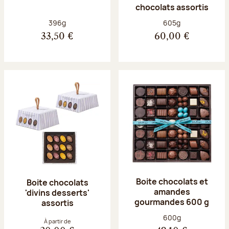
chocolats assortis
Poids net :
Poids net :
396g
605g
33,50 €
60,00 €
Boite chocolats et
Boite chocolats
amandes
'divins desserts'
gourmandes 600 g
assortis
Poids net :
600g
À partir de