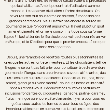
Mille ans avant notre ère, les fèves de cacao étaient si précieuses
que les habitants d’Amérique centrale l’utilisaient comme
monnaie. Le cacaoyer était alors « l’arbre des dieux ». On
savourait son fruit sous forme de boisson, à l’occasion des
grandes cérémonies. Mais il n’était pas encore la source de
gourmandise que l’on connaît aujourd’hui. Il avait plutôt un goût
amer et pimenté, et on ne le consommait que sous sa forme
liquide ! Il faut attendre le 16e siècle pour voir cette denrée arriver
en Europe, et le 17e siècle pour que le premier chocolat à croquer
fasse son apparition.
Depuis, une farandole de recettes, toutes plus étonnantes les
unes que les autres, ont été inventées. Et les chocolatiers Jeff de
Bruges ne se sont pas fait prier pour contribuer à cette aventure
gourmande. Plongez dans un univers de saveurs affriolantes, des
plus classiques au plus audacieuses. Chocolat au lait, noir, blanc,
ambré, gianduja ou blanc marbré : douceur, finesse et intensité
sont au rendez-vous. Découvrez nos multiples parfums et
inclusions fondantes ou croquantes : ganache, praliné, caramel,
fruits, meringue ou encore pâte d’amande. Il y en a pour tous les
goûts, sous toutes les formes et pour tous les âges, des
incontournables ours en guimauve aux tablettes et écorces de