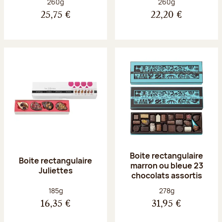
Poids net :
Poids net :
260g
260g
25,75 €
22,20 €
Boite rectangulaire
Boite rectangulaire
marron ou bleue 23
Juliettes
chocolats assortis
Poids net :
Poids net :
185g
278g
16,35 €
31,95 €