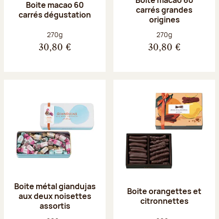
Boite macao 60
carrés grandes
carrés dégustation
origines
Poids net :
Poids net :
270g
270g
30,80 €
30,80 €
Boite métal giandujas
Boite orangettes et
aux deux noisettes
citronnettes
assortis