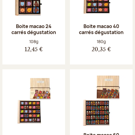
Boite macao 24
Boite macao 40
carrés dégustation
carrés dégustation
Poids net :
Poids net :
108g
180g
12,45 €
20,35 €
Boite macao 60