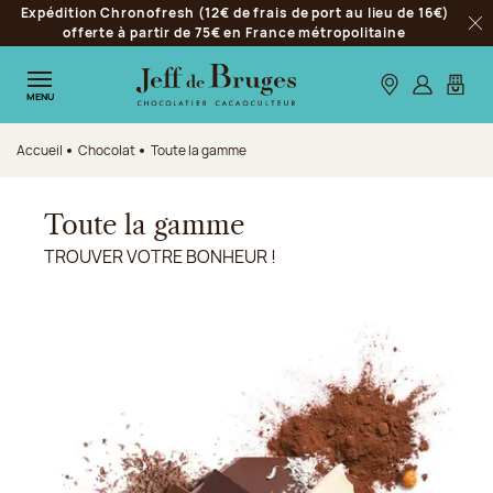
Expédition Chronofresh (12€ de frais de port au lieu de 16€)
Aller à la navigation
offerte à partir de 75€ en France métropolitaine
Fer
Aller au contenu principal
Aller au pied de page
Nos boutiques
S’identifie
Mon p
MENU
Accueil
Chocolat
Toute la gamme
Toute la gamme
TROUVER VOTRE BONHEUR !