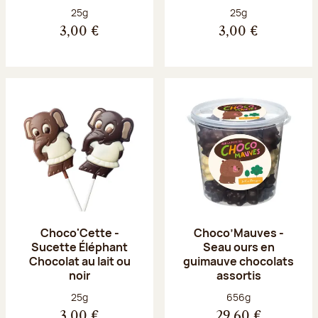
Poids net :
Poids net :
25g
25g
3,00 €
3,00 €
Choco'Cette -
Choco’Mauves -
Sucette Éléphant
Seau ours en
Chocolat au lait ou
guimauve chocolats
noir
assortis
Poids net :
Poids net :
25g
656g
3,00 €
29,60 €