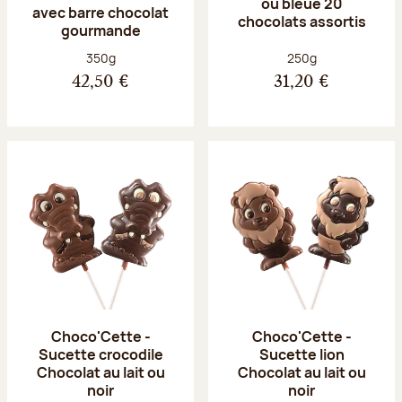
ou bleue 20
avec barre chocolat
chocolats assortis
gourmande
Poids net :
Poids net :
350g
250g
42,50 €
31,20 €
Choco'Cette -
Choco'Cette -
Sucette crocodile
Sucette lion
Chocolat au lait ou
Chocolat au lait ou
noir
noir