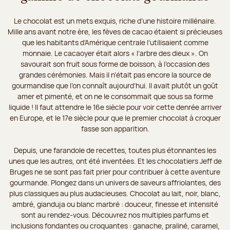
Le chocolat est un mets exquis, riche d’une histoire millénaire.
Mille ans avant notre ère, les fèves de cacao étaient si précieuses
que les habitants d’Amérique centrale l’utilisaient comme
monnaie. Le cacaoyer était alors « l’arbre des dieux ». On
savourait son fruit sous forme de boisson, à l’occasion des
grandes cérémonies. Mais il n’était pas encore la source de
gourmandise que l’on connaît aujourd’hui. Il avait plutôt un goût
amer et pimenté, et on ne le consommait que sous sa forme
liquide ! Il faut attendre le 16e siècle pour voir cette denrée arriver
en Europe, et le 17e siècle pour que le premier chocolat à croquer
fasse son apparition.
Depuis, une farandole de recettes, toutes plus étonnantes les
unes que les autres, ont été inventées. Et les chocolatiers Jeff de
Bruges ne se sont pas fait prier pour contribuer à cette aventure
gourmande. Plongez dans un univers de saveurs affriolantes, des
plus classiques au plus audacieuses. Chocolat au lait, noir, blanc,
ambré, gianduja ou blanc marbré : douceur, finesse et intensité
sont au rendez-vous. Découvrez nos multiples parfums et
inclusions fondantes ou croquantes : ganache, praliné, caramel,