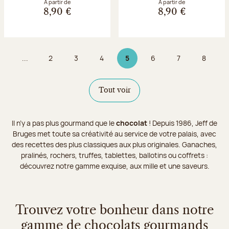
À partir de
À partir de
8,90 €
8,90 €
...
2
3
4
5
6
7
8
Page
Page
Page
Page 5 sur 9
Page
Page
Page
Tout voir
Il n’y a pas plus gourmand que le
chocolat
! Depuis 1986, Jeff de
Bruges met toute sa créativité au service de votre palais, avec
des recettes des plus classiques aux plus originales. Ganaches,
pralinés, rochers, truffes, tablettes, ballotins ou coffrets :
découvrez notre gamme exquise, aux mille et une saveurs.
Trouvez votre bonheur dans notre
gamme de chocolats gourmands