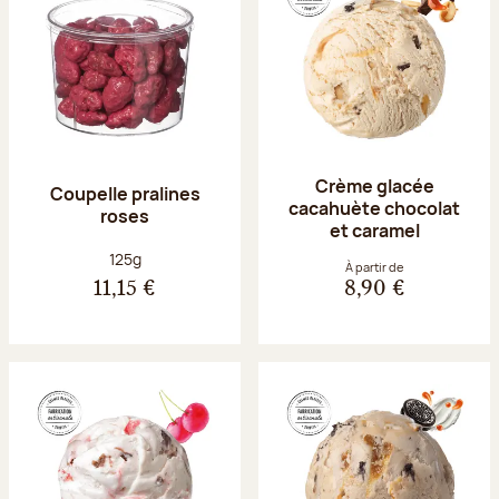
Crème glacée
Coupelle pralines
cacahuète chocolat
roses
et caramel
Poids net :
125g
À partir de
11,15 €
8,90 €