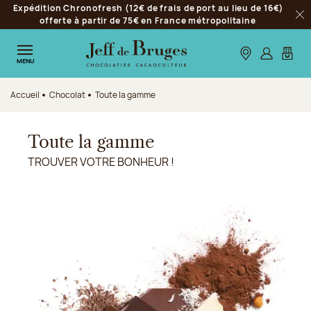
Expédition Chronofresh (12€ de frais de port au lieu de 16€)
Aller à la navigation
offerte à partir de 75€ en France métropolitaine
Fer
Aller au contenu principal
Aller au pied de page
Nos boutiques
S’identifie
Mon p
MENU
Accueil
Chocolat
Toute la gamme
Toute la gamme
TROUVER VOTRE BONHEUR !