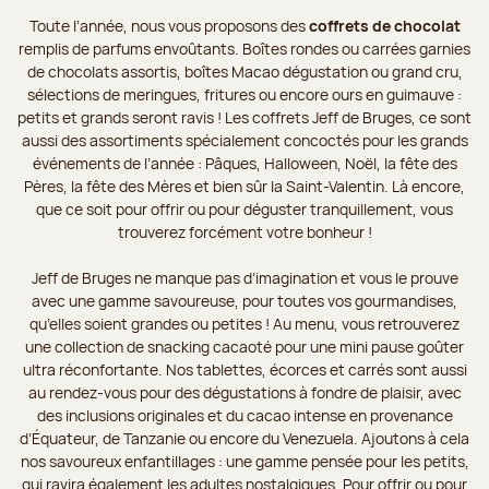
Toute l’année, nous vous proposons des
coffrets de chocolat
remplis de parfums envoûtants. Boîtes rondes ou carrées garnies
de chocolats assortis, boîtes Macao dégustation ou grand cru,
sélections de meringues, fritures ou encore ours en guimauve :
petits et grands seront ravis ! Les coffrets Jeff de Bruges, ce sont
aussi des assortiments spécialement concoctés pour les grands
événements de l’année : Pâques, Halloween, Noël, la fête des
Pères, la fête des Mères et bien sûr la Saint-Valentin. Là encore,
que ce soit pour offrir ou pour déguster tranquillement, vous
trouverez forcément votre bonheur !
Jeff de Bruges ne manque pas d’imagination et vous le prouve
avec une gamme savoureuse, pour toutes vos gourmandises,
qu’elles soient grandes ou petites ! Au menu, vous retrouverez
une collection de snacking cacaoté pour une mini pause goûter
ultra réconfortante. Nos tablettes, écorces et carrés sont aussi
au rendez-vous pour des dégustations à fondre de plaisir, avec
des inclusions originales et du cacao intense en provenance
d’Équateur, de Tanzanie ou encore du Venezuela. Ajoutons à cela
nos savoureux enfantillages : une gamme pensée pour les petits,
qui ravira également les adultes nostalgiques. Pour offrir ou pour