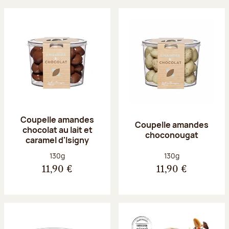
Coupelle amandes
Coupelle amandes
chocolat au lait et
choconougat
caramel d'Isigny
Poids net :
Poids net :
130g
130g
11,90 €
11,90 €