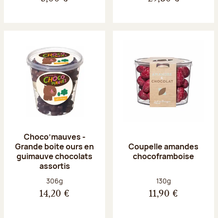
Choco’mauves -
Grande boite ours en
Coupelle amandes
guimauve chocolats
chocoframboise
assortis
Poids net :
Poids net :
306g
130g
14,20 €
11,90 €