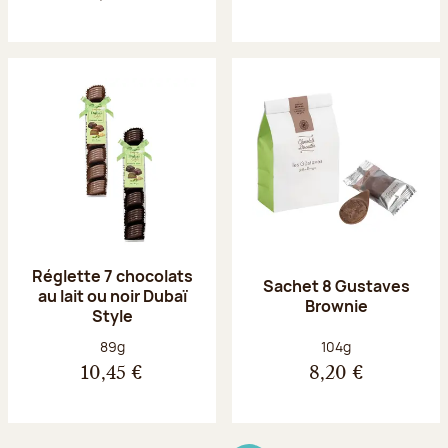
Réglette 7 chocolats
Sachet 8 Gustaves
au lait ou noir Dubaï
Brownie
Style
Poids net :
Poids net :
89g
104g
10,45 €
8,20 €