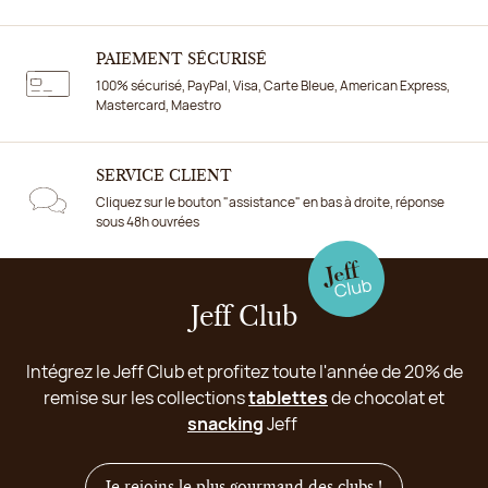
PAIEMENT SÉCURISÉ
100% sécurisé, PayPal, Visa, Carte Bleue, American Express,
Mastercard, Maestro
SERVICE CLIENT
Cliquez sur le bouton "assistance" en bas à droite, réponse
sous 48h ouvrées
Jeff Club
Intégrez le Jeff Club et profitez toute l'année de 20% de
remise sur les collections
tablettes
de chocolat et
snacking
Jeff
Je rejoins le plus gourmand des clubs !