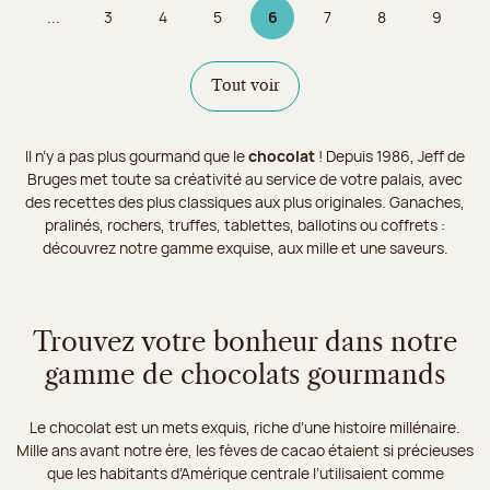
...
3
4
5
6
7
8
9
Page
Page
Page
Page 6 sur 9
Page
Page
Page
Tout voir
Il n’y a pas plus gourmand que le
chocolat
! Depuis 1986, Jeff de
Bruges met toute sa créativité au service de votre palais, avec
des recettes des plus classiques aux plus originales. Ganaches,
pralinés, rochers, truffes, tablettes, ballotins ou coffrets :
découvrez notre gamme exquise, aux mille et une saveurs.
Trouvez votre bonheur dans notre
gamme de chocolats gourmands
Le chocolat est un mets exquis, riche d’une histoire millénaire.
Mille ans avant notre ère, les fèves de cacao étaient si précieuses
que les habitants d’Amérique centrale l’utilisaient comme