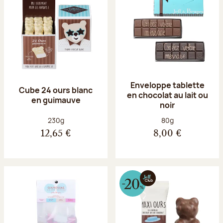
Enveloppe tablette
Cube 24 ours blanc
en chocolat au lait ou
en guimauve
noir
Poids net :
Poids net :
230g
80g
12,65 €
8,00 €