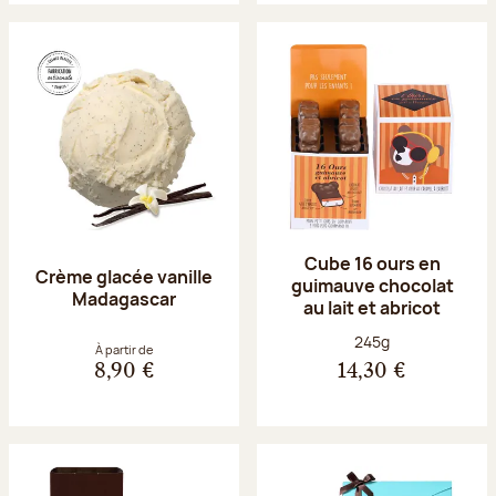
Cube 16 ours en
Crème glacée vanille
guimauve chocolat
Madagascar
au lait et abricot
Poids net :
245g
À partir de
8,90 €
14,30 €