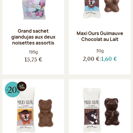
Grand sachet
Maxi Ours Guimauve
giandujas aux deux
Chocolat au Lait
noisettes assortis
Poids net :
30g
Poids net :
195g
2,00 €
1,60 €
15,75 €