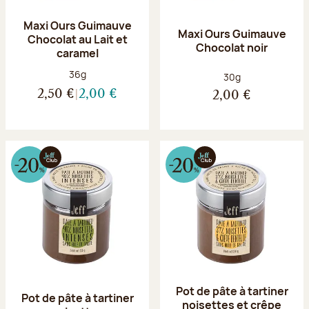
Maxi Ours Guimauve
Maxi Ours Guimauve
Chocolat au Lait et
Chocolat noir
caramel
Poids net :
36g
Poids net :
30g
2,50 €
2,00 €
2,00 €
Pot de pâte à tartiner
Pot de pâte à tartiner
noisettes et crêpe