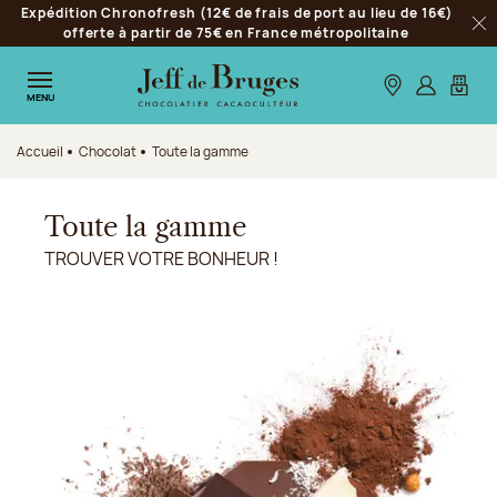
Expédition Chronofresh (12€ de frais de port au lieu de 16€)
Aller à la navigation
offerte à partir de 75€ en France métropolitaine
Fer
Aller au contenu principal
Aller au pied de page
Nos boutiques
S’identifie
Mon p
MENU
Accueil
Chocolat
Toute la gamme
Toute la gamme
TROUVER VOTRE BONHEUR !