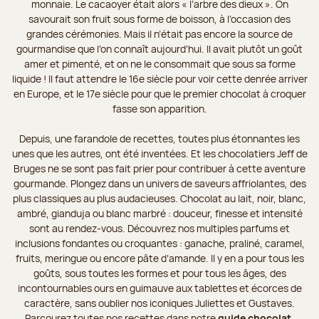
monnaie. Le cacaoyer était alors « l’arbre des dieux ». On
savourait son fruit sous forme de boisson, à l’occasion des
grandes cérémonies. Mais il n’était pas encore la source de
gourmandise que l’on connaît aujourd’hui. Il avait plutôt un goût
amer et pimenté, et on ne le consommait que sous sa forme
liquide ! Il faut attendre le 16e siècle pour voir cette denrée arriver
en Europe, et le 17e siècle pour que le premier chocolat à croquer
fasse son apparition.
Depuis, une farandole de recettes, toutes plus étonnantes les
unes que les autres, ont été inventées. Et les chocolatiers Jeff de
Bruges ne se sont pas fait prier pour contribuer à cette aventure
gourmande. Plongez dans un univers de saveurs affriolantes, des
plus classiques au plus audacieuses. Chocolat au lait, noir, blanc,
ambré, gianduja ou blanc marbré : douceur, finesse et intensité
sont au rendez-vous. Découvrez nos multiples parfums et
inclusions fondantes ou croquantes : ganache, praliné, caramel,
fruits, meringue ou encore pâte d’amande. Il y en a pour tous les
goûts, sous toutes les formes et pour tous les âges, des
incontournables ours en guimauve aux tablettes et écorces de
caractère, sans oublier nos iconiques Juliettes et Gustaves.
Parcourez toutes nos recettes dans notre
guide chocolat
.