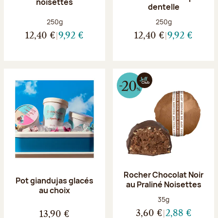
noisettes
dentelle
Poids net :
Poids net :
250g
250g
12,40 €
9,92 €
12,40 €
9,92 €
Rocher Chocolat Noir
Pot giandujas glacés
au Praliné Noisettes
au choix
Poids net :
35g
3,60 €
2,88 €
13,90 €