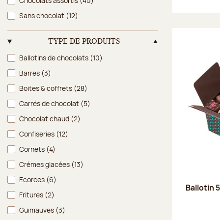
Chocolats assortis
(40)
Sans chocolat
(12)
TYPE DE PRODUITS
Type de produits
Ballotins de chocolats
(10)
Barres
(3)
Boites & coffrets
(28)
Carrés de chocolat
(5)
Chocolat chaud
(2)
Confiseries
(12)
Cornets
(4)
Crèmes glacées
(13)
Ecorces
(6)
Ballotin 
Fritures
(2)
Guimauves
(3)