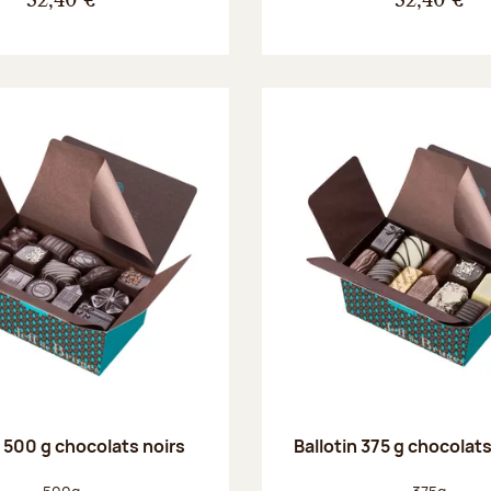
32,40 €
32,40 €
n 500 g chocolats noirs
Ballotin 375 g chocolat
Poids net :
Poids net :