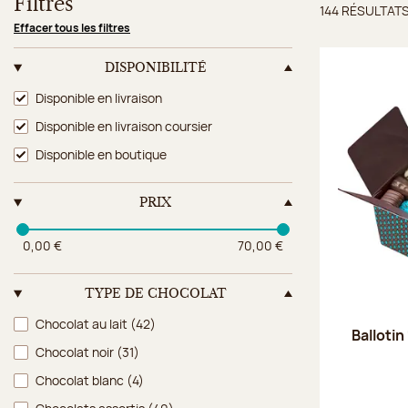
Filtres
144 RÉSULTAT
Résulta
Effacer tous les filtres
DISPONIBILITÉ
Disponibilité
Disponible en livraison
Disponible en livraison coursier
Disponible en boutique
PRIX
0,00 €
70,00 €
TYPE DE CHOCOLAT
Type de chocolat
Chocolat au lait
(42)
Ballotin
Chocolat noir
(31)
Chocolat blanc
(4)