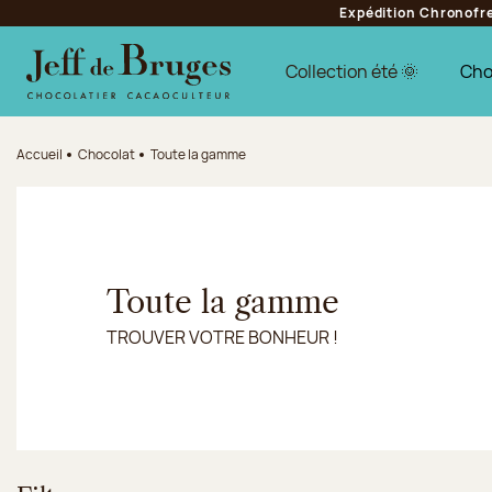
Expédition Chronofres
Aller à la navigation
Aller au contenu principal
Aller au pied de page
Collection été 🌞
Cho
Accueil
Chocolat
Toute la gamme
Toute la gamme
TROUVER VOTRE BONHEUR !