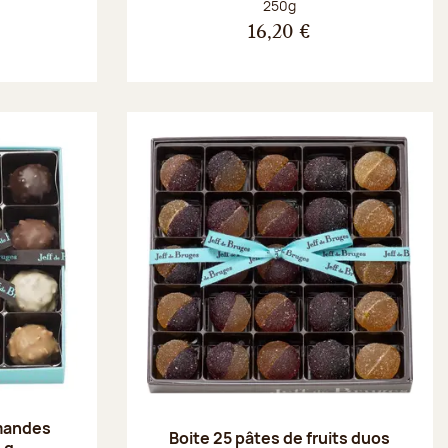
Poids net :
250g
16,20 €
amandes
Boite 25 pâtes de fruits duos
 g