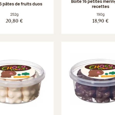
Boite 16 petites merin
6 pâtes de fruits duos
recettes
Poids net :
Poids net :
252g
190g
20,80 €
18,90 €