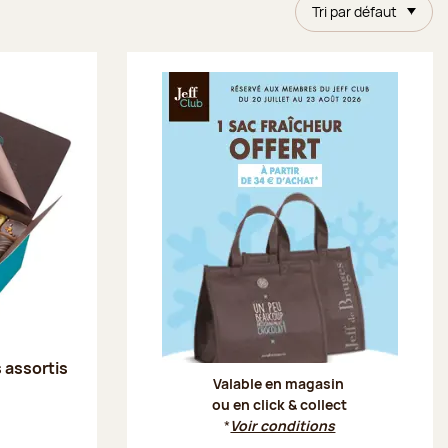
Tri par défaut
Offre Je
s assortis
Valable en magasin
ou en click & collect
*
Voir conditions