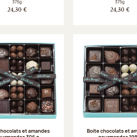
Poids net :
Poids net :
375g
375g
24,30 €
24,30 €
chocolats et amandes
Boite chocolats et 
ourmandes 306 g
gourmandes 198