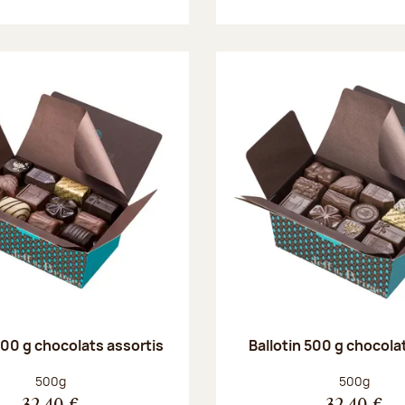
500 g chocolats assortis
Ballotin 500 g chocolat
Poids net :
Poids net :
500g
500g