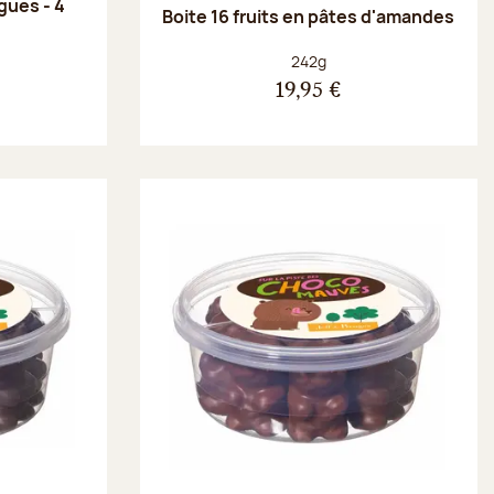
gues - 4
Boite 16 fruits en pâtes d'amandes
Poids net :
242g
19,95 €