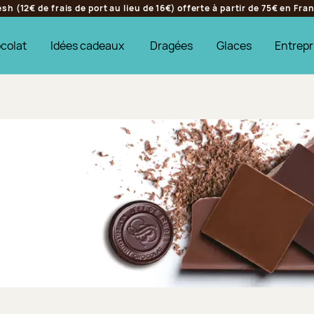
h (12€ de frais de port au lieu de 16€) offerte à partir de 75€ en Fr
colat
Idées cadeaux
Dragées
Glaces
Entrepr