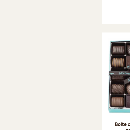
Boite 
g