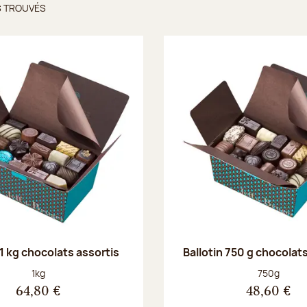
S TROUVÉS
ts trouvés
 1 kg chocolats assortis
Ballotin 750 g chocolat
Poids net :
Poids net :
1kg
750g
64,80 €
48,60 €