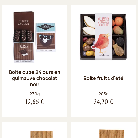
Boite cube 24 ours en
guimauve chocolat
Boite fruits d'été
noir
Poids net :
Poids net :
230g
285g
12,65 €
24,20 €