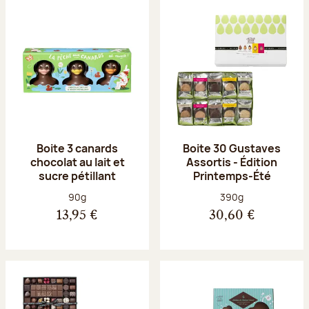
Boite 3 canards
Boite 30 Gustaves
chocolat au lait et
Assortis - Édition
sucre pétillant
Printemps-Été
Poids net :
Poids net :
90g
390g
13,95 €
30,60 €