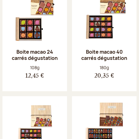
Boite macao 24
Boite macao 40
carrés dégustation
carrés dégustation
Poids net :
Poids net :
108g
180g
12,45 €
20,35 €