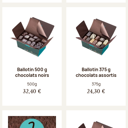
Ballotin 500 g
Ballotin 375 g
chocolats noirs
chocolats assortis
Poids net :
Poids net :
500g
375g
32,40 €
24,30 €