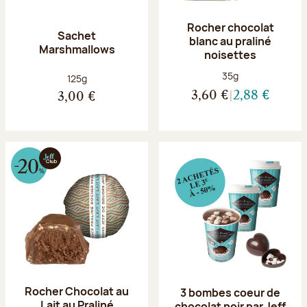
Rocher chocolat
Sachet
blanc au praliné
Marshmallows
noisettes
Poids net :
35g
Poids net :
125g
3,60 €
2,88 €
3,00 €
Rocher Chocolat au
3 bombes coeur de
Lait au Praliné
chocolat noir par Jeff