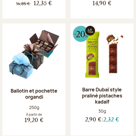
14,85 €
12,35 €
14,90 €
Barre Dubaï style
Ballotin et pochette
praliné pistaches
organdi
kadaïf
Poids net :
250g
Poids net :
30g
À partir de
2,90 €
2,32 €
19,20 €