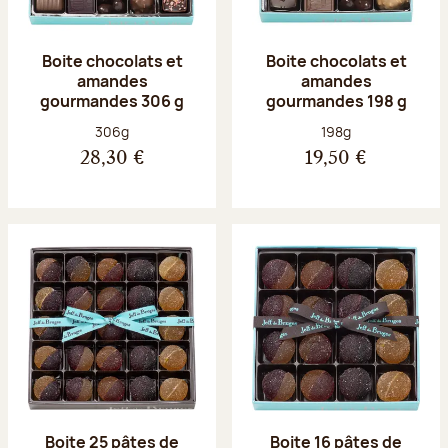
Boite chocolats et
Boite chocolats et
amandes
amandes
gourmandes 306 g
gourmandes 198 g
Poids net :
Poids net :
306g
198g
28,30 €
19,50 €
Boite 25 pâtes de
Boite 16 pâtes de