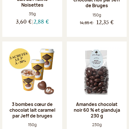
Noisettes
de Bruges
Poids net :
35g
Poids net :
150g
3,60 €
2,88 €
14,85 €
12,35 €
3 bombes cœur de
Amandes chocolat
chocolat lait caramel
noir 60 % et gianduja
par Jeff de bruges
230 g
Poids net :
Poids net :
150g
230g