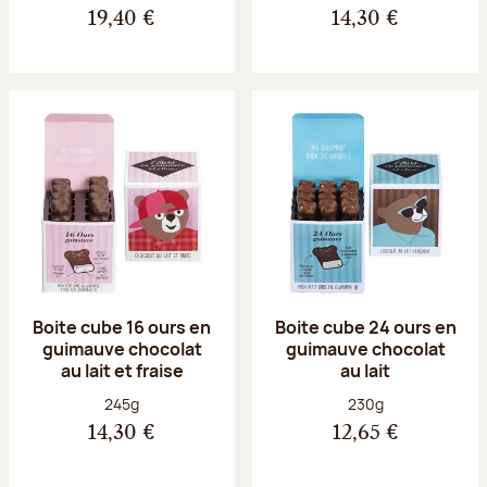
19,40 €
14,30 €
Boite cube 16 ours en
Boite cube 24 ours en
guimauve chocolat
guimauve chocolat
au lait et fraise
au lait
Poids net :
Poids net :
245g
230g
14,30 €
12,65 €