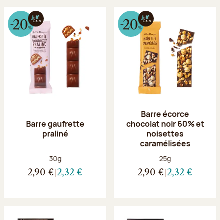
Barre écorce
Barre gaufrette
chocolat noir 60% et
praliné
noisettes
caramélisées
Poids net :
Poids net :
30g
25g
2,90 €
2,32 €
2,90 €
2,32 €