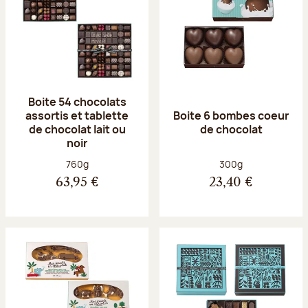
Boite 54 chocolats
assortis et tablette
Boite 6 bombes coeur
de chocolat lait ou
de chocolat
noir
Poids net :
Poids net :
760g
300g
63,95 €
23,40 €