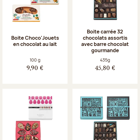
Boite carrée 32
Boite Choco'Jouets
chocolats assortis
en chocolat au lait
avec barre chocolat
gourmande
Poids net :
Poids net :
100 g
435g
9,90 €
45,80 €