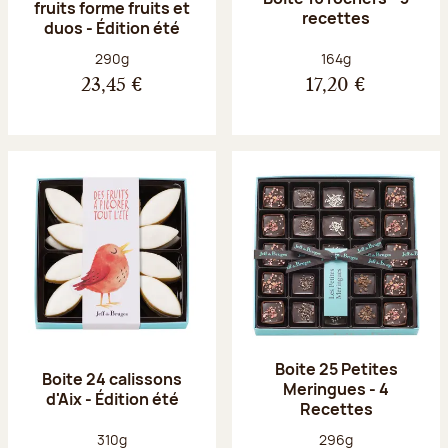
fruits forme fruits et
recettes
duos - Édition été
Poids net :
Poids net :
290g
164g
23,45 €
17,20 €
Boite 25 Petites
Boite 24 calissons
Meringues - 4
d'Aix - Édition été
Recettes
Poids net :
Poids net :
310g
296g