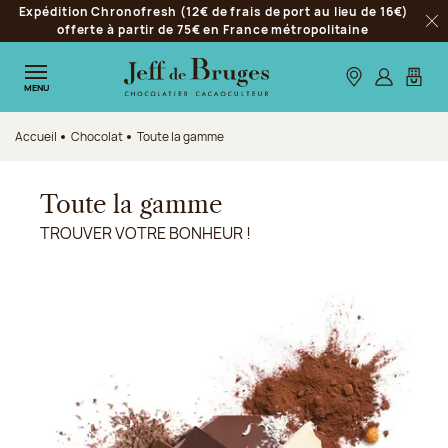
Expédition Chronofresh (12€ de frais de port au lieu de 16€)
Aller à la navigation
offerte à partir de 75€ en France métropolitaine
Fer
Aller au contenu principal
Aller au pied de page
Nos boutiques
S’identifie
Mon p
MENU
Accueil
Chocolat
Toute la gamme
Toute la gamme
TROUVER VOTRE BONHEUR !