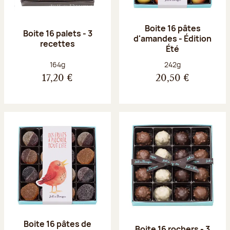
Boite 16 pâtes
Boite 16 palets - 3
d'amandes - Édition
recettes
Été
Poids net :
Poids net :
164g
242g
17,20 €
20,50 €
Boite 16 pâtes de
Boite 16 rochers - 3