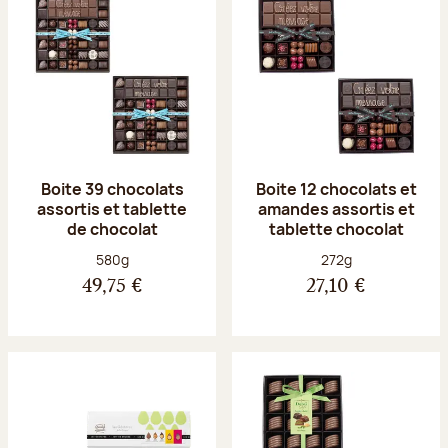
Boite 39 chocolats
Boite 12 chocolats et
assortis et tablette
amandes assortis et
de chocolat
tablette chocolat
Poids net :
Poids net :
580g
272g
49,75 €
27,10 €