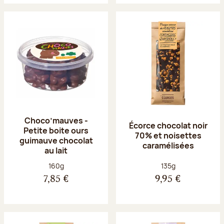
Choco’mauves -
Écorce chocolat noir
Petite boite ours
70% et noisettes
guimauve chocolat
caramélisées
au lait
Poids net :
Poids net :
160g
135g
7,85 €
9,95 €