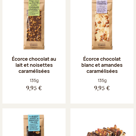
Écorce chocolat au
Écorce chocolat
lait et noisettes
blanc et amandes
caramélisées
caramélisées
Poids net :
Poids net :
135g
135g
9,95 €
9,95 €