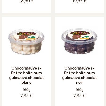
18,90 €
19,95 €
Choco’mauves -
Choco’mauves -
Petite boite ours
Petite boite ours
guimauve chocolat
guimauve chocolat
blanc
noir
Poids net :
Poids net :
160g
160g
7,85 €
7,85 €