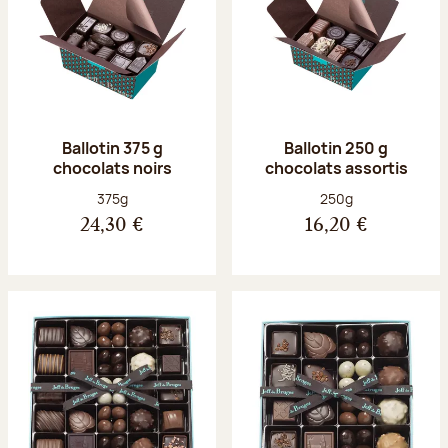
Ballotin 375 g
Ballotin 250 g
chocolats noirs
chocolats assortis
Poids net :
Poids net :
375g
250g
24,30 €
16,20 €