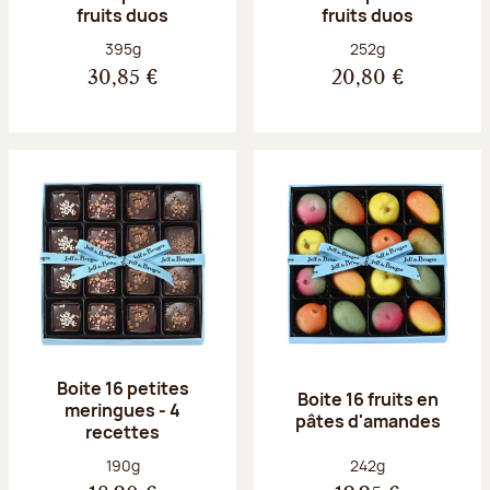
fruits duos
fruits duos
Poids net :
Poids net :
395g
252g
30,85 €
20,80 €
Boite 16 petites
Boite 16 fruits en
meringues - 4
pâtes d'amandes
recettes
Poids net :
Poids net :
190g
242g