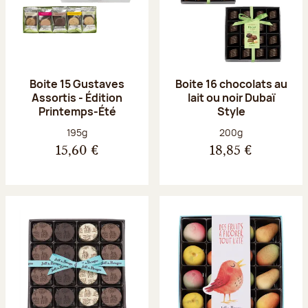
Boite 15 Gustaves
Boite 16 chocolats au
Assortis - Édition
lait ou noir Dubaï
Printemps-Été
Style
Poids net :
Poids net :
195g
200g
15,60 €
18,85 €