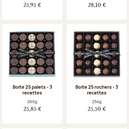
25,95 €
28,10 €
Boite 25 palets - 3
Boite 25 rochers - 3
recettes
recettes
Poids net :
Poids net :
260g
254g
25,85 €
25,50 €