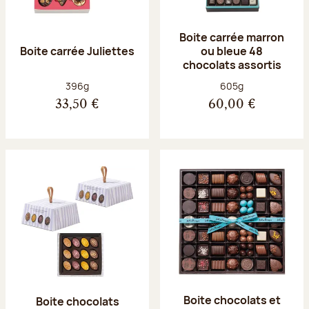
Boite carrée marron
Boite carrée Juliettes
ou bleue 48
chocolats assortis
Poids net :
Poids net :
396g
605g
33,50 €
60,00 €
Boite chocolats et
Boite chocolats