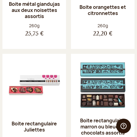
Boite métal giandujas
Boite orangettes et
aux deux noisettes
citronnettes
assortis
Poids net :
Poids net :
260g
260g
25,75 €
22,20 €
Boite rectangulaire
Boite rectangulaire
marron ou bleue 23
Juliettes
chocolats assortis