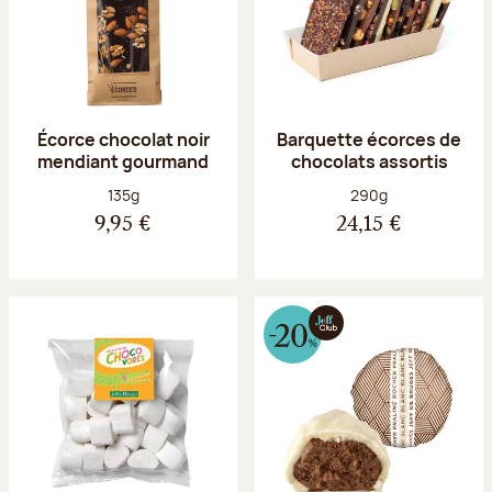
Écorce chocolat noir
Barquette écorces de
mendiant gourmand
chocolats assortis
Poids net :
Poids net :
135g
290g
9,95 €
24,15 €