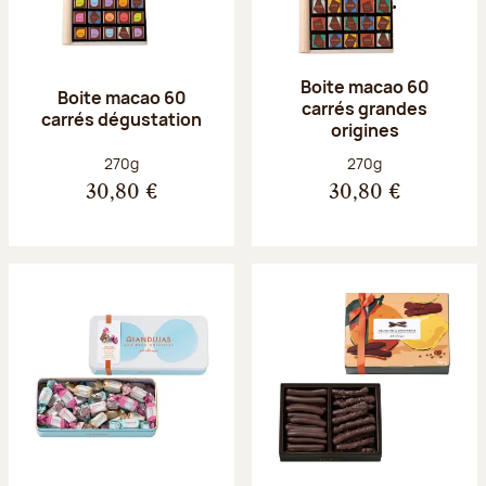
Boite macao 60
Boite macao 60
carrés grandes
carrés dégustation
origines
Poids net :
Poids net :
270g
270g
30,80 €
30,80 €