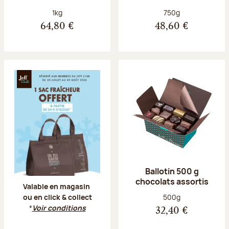
Poids net :
Poids net :
1kg
750g
64,80 €
48,60 €
Offre Jeff Club du 20 juillet au 23 aoû
Ballotin 500 g
chocolats assortis
Valable en magasin
Poids net :
500g
ou en click & collect
*
Voir conditions
32,40 €