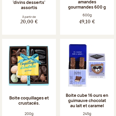
amandes
'divins desserts'
gourmandes 600 g
assortis
Poids net :
600g
À partir de
20,00 €
49,10 €
Boite cube 16 ours en
Boite coquillages et
guimauve chocolat
crustacés.
au lait et caramel
Poids net :
Poids net :
200g
245g