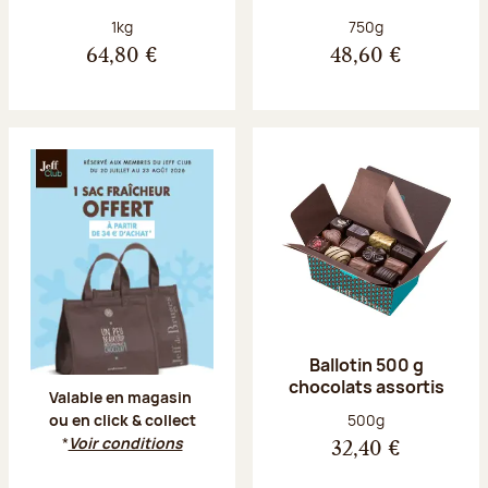
Poids net :
Poids net :
1kg
750g
64,80 €
48,60 €
Offre Jeff Club du 20 juillet au 23 aoû
Ballotin 500 g
chocolats assortis
Valable en magasin
Poids net :
500g
ou en click & collect
*
Voir conditions
32,40 €