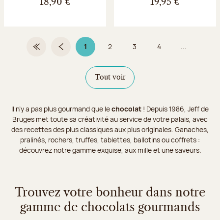
18,90 €
19,95 €
1
2
3
4
...
Première page
Page précédente
Page 1 sur 9
Page
Page
Page
Tout voir
Il n’y a pas plus gourmand que le
chocolat
! Depuis 1986, Jeff de
Bruges met toute sa créativité au service de votre palais, avec
des recettes des plus classiques aux plus originales. Ganaches,
pralinés, rochers, truffes, tablettes, ballotins ou coffrets :
découvrez notre gamme exquise, aux mille et une saveurs.
Trouvez votre bonheur dans notre
gamme de chocolats gourmands