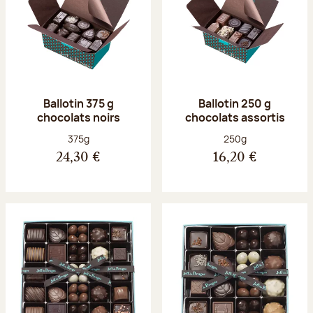
Ballotin 375 g
Ballotin 250 g
chocolats noirs
chocolats assortis
Poids net :
Poids net :
375g
250g
24,30 €
16,20 €