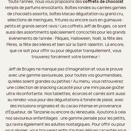
Toute l’année, nous vous proposons des
coffrets de chocolat
remplis de parfums envoûtants. Boîtes rondes ou carrées garnies
de chocolats assortis, boîtes Macao dégustation ou grand cru,
sélections de meringues, fritures ou encore ours en guimauve :
petits et grands seront ravis ! Les coffrets Jeff de Bruges, ce sont
aussi des assortiments spécialement concoctés pour les grands
événements de l’année : Pâques, Halloween, Noël, la fête des
Pères, la fête des Mères et bien sûr la Saint-Valentin. Là encore,
que ce soit pour offrir ou pour déguster tranquillement, vous
trouverez forcément votre bonheur !
Jeff de Bruges ne manque pas d’imagination et vous le prouve
avec une gamme savoureuse, pour toutes vos gourmandises,
qu’elles soient grandes ou petites ! Au menu, vous retrouverez
une collection de snacking cacaoté pour une mini pause goûter
ultra réconfortante. Nos tablettes, écorces et carrés sont aussi
au rendez-vous pour des dégustations à fondre de plaisir, avec
des inclusions originales et du cacao intense en provenance
d’Équateur, de Tanzanie ou encore du Venezuela. Ajoutons à cela
nos savoureux enfantillages : une gamme pensée pour les petits,
qui ravira également les adultes nostalgiques. Pour offrir ou pour
vous régaler, vous trouverez enfin d’autres délices cacaotés sous