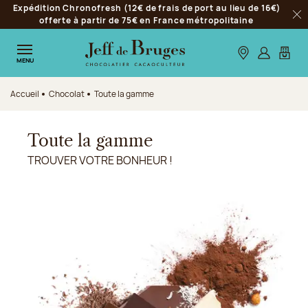
Expédition Chronofresh (12€ de frais de port au lieu de 16€)
Aller à la navigation
offerte à partir de 75€ en France métropolitaine
Fer
Aller au contenu principal
Aller au pied de page
Nos boutiques
S’identifie
Mon p
MENU
Accueil
Chocolat
Toute la gamme
Toute la gamme
TROUVER VOTRE BONHEUR !