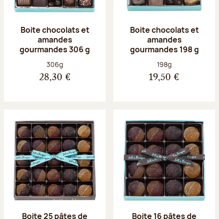
Boite chocolats et
Boite chocolats et
amandes
amandes
gourmandes 306 g
gourmandes 198 g
Poids net :
Poids net :
306g
198g
28,30 €
19,50 €
Boite 25 pâtes de
Boite 16 pâtes de