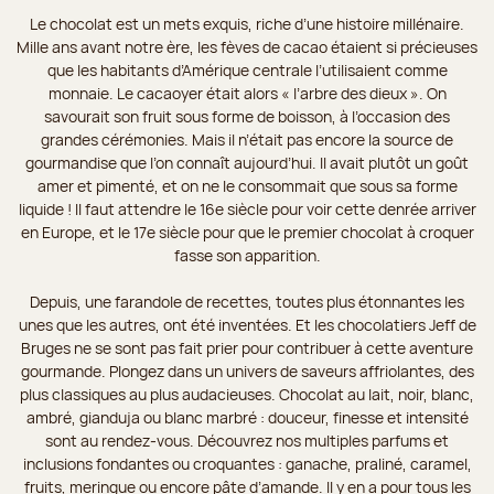
Le chocolat est un mets exquis, riche d’une histoire millénaire.
Mille ans avant notre ère, les fèves de cacao étaient si précieuses
que les habitants d’Amérique centrale l’utilisaient comme
monnaie. Le cacaoyer était alors « l’arbre des dieux ». On
savourait son fruit sous forme de boisson, à l’occasion des
grandes cérémonies. Mais il n’était pas encore la source de
gourmandise que l’on connaît aujourd’hui. Il avait plutôt un goût
amer et pimenté, et on ne le consommait que sous sa forme
liquide ! Il faut attendre le 16e siècle pour voir cette denrée arriver
en Europe, et le 17e siècle pour que le premier chocolat à croquer
fasse son apparition.
Depuis, une farandole de recettes, toutes plus étonnantes les
unes que les autres, ont été inventées. Et les chocolatiers Jeff de
Bruges ne se sont pas fait prier pour contribuer à cette aventure
gourmande. Plongez dans un univers de saveurs affriolantes, des
plus classiques au plus audacieuses. Chocolat au lait, noir, blanc,
ambré, gianduja ou blanc marbré : douceur, finesse et intensité
sont au rendez-vous. Découvrez nos multiples parfums et
inclusions fondantes ou croquantes : ganache, praliné, caramel,
fruits, meringue ou encore pâte d’amande. Il y en a pour tous les