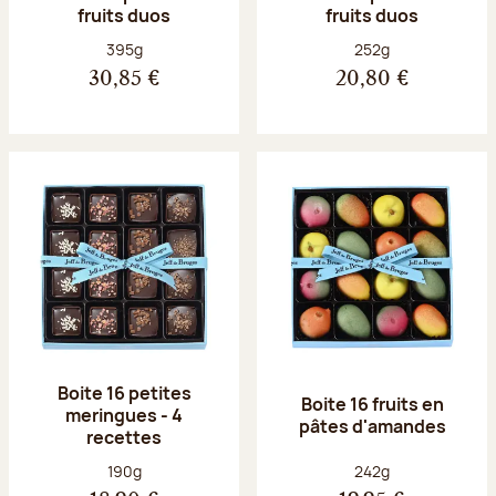
fruits duos
fruits duos
Poids net :
Poids net :
395g
252g
30,85 €
20,80 €
Boite 16 petites
Boite 16 fruits en
meringues - 4
pâtes d'amandes
recettes
Poids net :
Poids net :
190g
242g