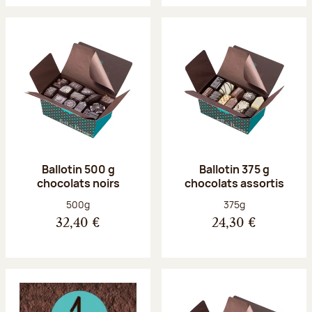
Ballotin 500 g
Ballotin 375 g
chocolats noirs
chocolats assortis
Poids net :
Poids net :
500g
375g
32,40 €
24,30 €