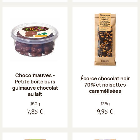
Choco’mauves -
Écorce chocolat noir
Petite boite ours
70% et noisettes
guimauve chocolat
caramélisées
au lait
Poids net :
Poids net :
160g
135g
7,85 €
9,95 €