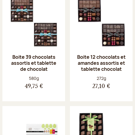
Boite 39 chocolats
Boite 12 chocolats et
assortis et tablette
amandes assortis et
de chocolat
tablette chocolat
Poids net :
Poids net :
580g
272g
49,75 €
27,10 €