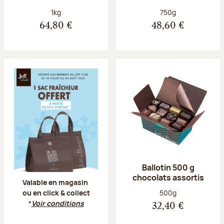
Poids net :
Poids net :
1kg
750g
64,80 €
48,60 €
Offre Jeff Club du 20 juillet au 23 aoû
Ballotin 500 g
chocolats assortis
Valable en magasin
Poids net :
500g
ou en click & collect
*
Voir conditions
32,40 €