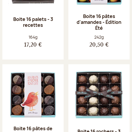
Boite 16 pâtes
Boite 16 palets - 3
d'amandes - Édition
recettes
Été
Poids net :
Poids net :
164g
242g
17,20 €
20,50 €
Boite 16 pâtes de
Boite 16 rochers - 3