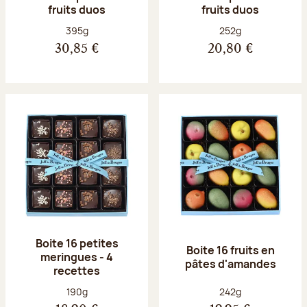
fruits duos
fruits duos
Poids net :
Poids net :
395g
252g
30,85 €
20,80 €
Boite 16 petites
Boite 16 fruits en
meringues - 4
pâtes d'amandes
recettes
Poids net :
Poids net :
190g
242g