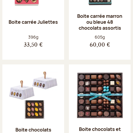
Boite carrée marron
Boite carrée Juliettes
ou bleue 48
chocolats assortis
Poids net :
Poids net :
396g
605g
33,50 €
60,00 €
Boite chocolats et
Boite chocolats