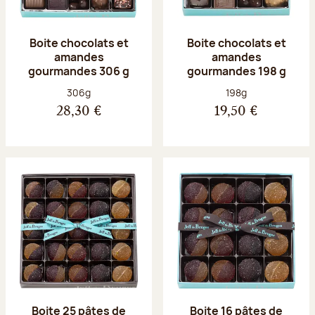
Boite chocolats et
Boite chocolats et
amandes
amandes
gourmandes 306 g
gourmandes 198 g
Poids net :
Poids net :
306g
198g
28,30 €
19,50 €
Boite 25 pâtes de
Boite 16 pâtes de