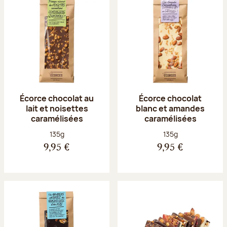
Écorce chocolat au
Écorce chocolat
lait et noisettes
blanc et amandes
caramélisées
caramélisées
Poids net :
Poids net :
135g
135g
9,95 €
9,95 €