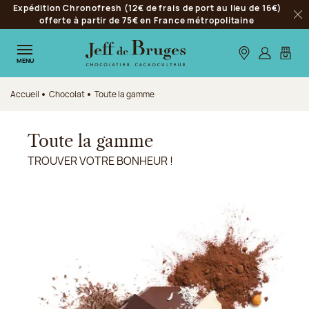
Expédition Chronofresh (12€ de frais de port au lieu de 16€)
Aller à la navigation
offerte à partir de 75€ en France métropolitaine
Fer
Aller au contenu principal
Aller au pied de page
Nos boutiques
S’identifie
Mon p
MENU
Accueil
Chocolat
Toute la gamme
Toute la gamme
TROUVER VOTRE BONHEUR !