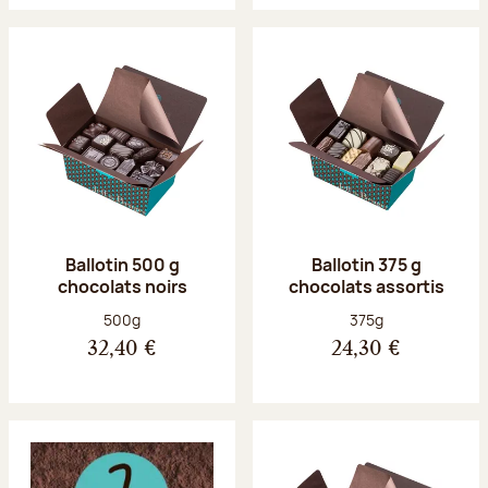
Ballotin 500 g
Ballotin 375 g
chocolats noirs
chocolats assortis
Poids net :
Poids net :
500g
375g
32,40 €
24,30 €