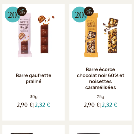
Barre écorce
Barre gaufrette
chocolat noir 60% et
praliné
noisettes
caramélisées
Poids net :
Poids net :
30g
25g
2,90 €
2,32 €
2,90 €
2,32 €