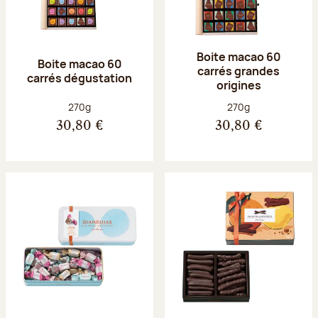
Boite macao 60
Boite macao 60
carrés grandes
carrés dégustation
origines
Poids net :
Poids net :
270g
270g
30,80 €
30,80 €