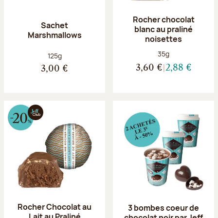
Rocher chocolat
Sachet
blanc au praliné
Marshmallows
noisettes
Poids net :
35g
Poids net :
125g
3,60 €
2,88 €
3,00 €
Rocher Chocolat au
3 bombes coeur de
Lait au Praliné
chocolat noir par Jeff