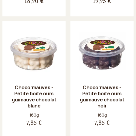
18,90 €
19,95 €
Choco’mauves -
Choco’mauves -
Petite boite ours
Petite boite ours
guimauve chocolat
guimauve chocolat
blanc
noir
Poids net :
Poids net :
160g
160g
7,85 €
7,85 €