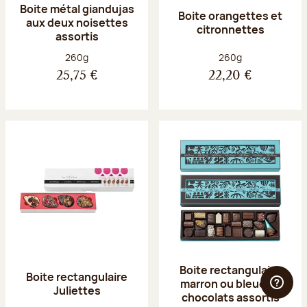
Boite métal giandujas
Boite orangettes et
aux deux noisettes
citronnettes
assortis
Poids net :
Poids net :
260g
260g
25,75 €
22,20 €
Boite rectangulaire
Boite rectangulaire
marron ou bleue 23
Juliettes
chocolats assortis