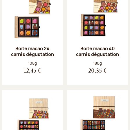
Boite macao 24
Boite macao 40
carrés dégustation
carrés dégustation
Poids net :
Poids net :
108g
180g
12,45 €
20,35 €