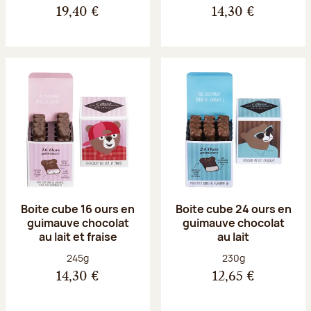
19,40 €
14,30 €
Boite cube 16 ours en
Boite cube 24 ours en
guimauve chocolat
guimauve chocolat
au lait et fraise
au lait
Poids net :
Poids net :
245g
230g
14,30 €
12,65 €