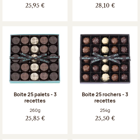
25,95 €
28,10 €
Boite 25 palets - 3
Boite 25 rochers - 3
recettes
recettes
Poids net :
Poids net :
260g
254g
25,85 €
25,50 €