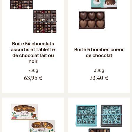
Boite 54 chocolats
assortis et tablette
Boite 6 bombes coeur
de chocolat lait ou
de chocolat
noir
Poids net :
Poids net :
760g
300g
63,95 €
23,40 €