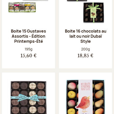
Boite 15 Gustaves
Boite 16 chocolats au
Assortis - Édition
lait ou noir Dubaï
Printemps-Été
Style
Poids net :
Poids net :
195g
200g
15,60 €
18,85 €