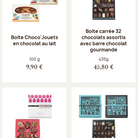
Boite carrée 32
Boite Choco'Jouets
chocolats assortis
en chocolat au lait
avec barre chocolat
gourmande
Poids net :
Poids net :
100 g
435g
9,90 €
45,80 €