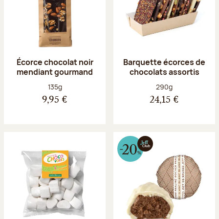
Écorce chocolat noir
Barquette écorces de
mendiant gourmand
chocolats assortis
Poids net :
Poids net :
135g
290g
9,95 €
24,15 €