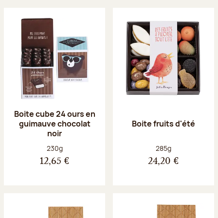
Boite cube 24 ours en
guimauve chocolat
Boite fruits d'été
noir
Poids net :
Poids net :
230g
285g
12,65 €
24,20 €