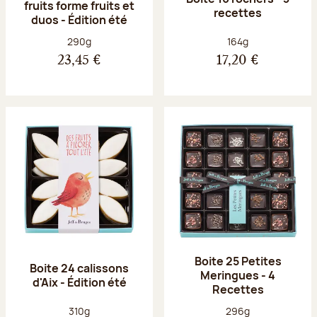
fruits forme fruits et
recettes
duos - Édition été
Poids net :
Poids net :
290g
164g
23,45 €
17,20 €
Boite 25 Petites
Boite 24 calissons
Meringues - 4
d'Aix - Édition été
Recettes
Poids net :
Poids net :
310g
296g