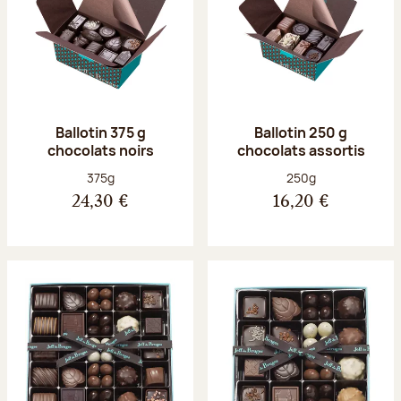
Ballotin 375 g
Ballotin 250 g
chocolats noirs
chocolats assortis
Poids net :
Poids net :
375g
250g
24,30 €
16,20 €