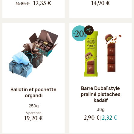
14,85 €
12,35 €
14,90 €
Barre Dubaï style
Ballotin et pochette
praliné pistaches
organdi
kadaïf
Poids net :
250g
Poids net :
30g
À partir de
2,90 €
2,32 €
19,20 €