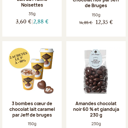
Noisettes
de Bruges
Poids net :
35g
Poids net :
150g
3,60 €
2,88 €
14,85 €
12,35 €
3 bombes cœur de
Amandes chocolat
chocolat lait caramel
noir 60 % et gianduja
par Jeff de bruges
230 g
Poids net :
Poids net :
150g
230g