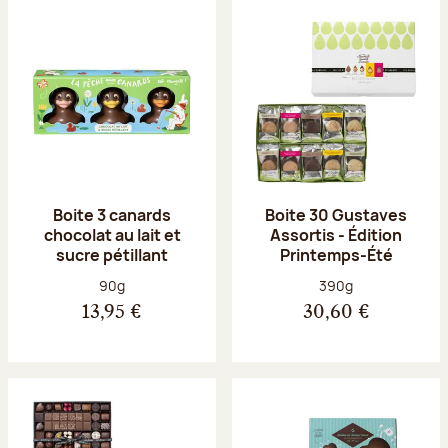
Boite 3 canards
Boite 30 Gustaves
chocolat au lait et
Assortis - Édition
sucre pétillant
Printemps-Été
Poids net :
Poids net :
90g
390g
13,95 €
30,60 €