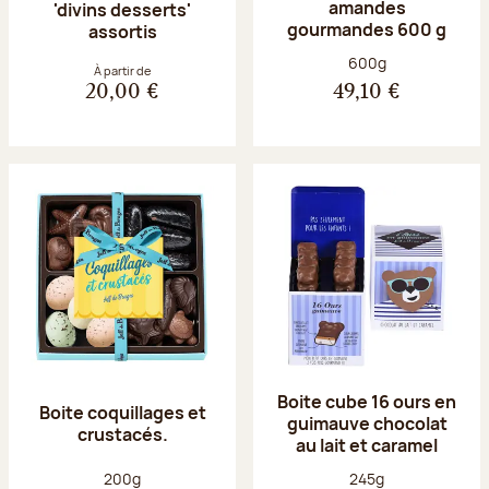
amandes
'divins desserts'
gourmandes 600 g
assortis
Poids net :
600g
À partir de
20,00 €
49,10 €
Boite cube 16 ours en
Boite coquillages et
guimauve chocolat
crustacés.
au lait et caramel
Poids net :
Poids net :
200g
245g