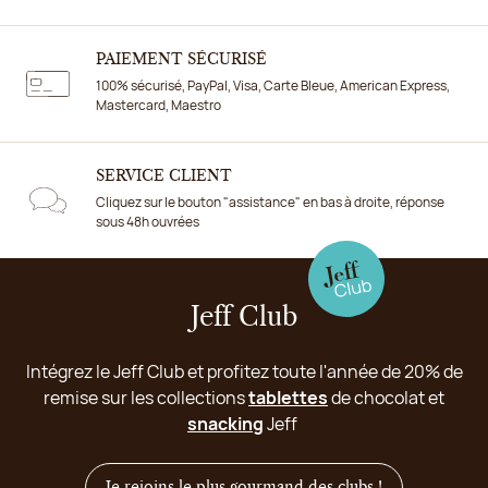
PAIEMENT SÉCURISÉ
100% sécurisé, PayPal, Visa, Carte Bleue, American Express,
Mastercard, Maestro
SERVICE CLIENT
Cliquez sur le bouton "assistance" en bas à droite, réponse
sous 48h ouvrées
Jeff Club
Intégrez le Jeff Club et profitez toute l'année de 20% de
remise sur les collections
tablettes
de chocolat et
snacking
Jeff
Je rejoins le plus gourmand des clubs !