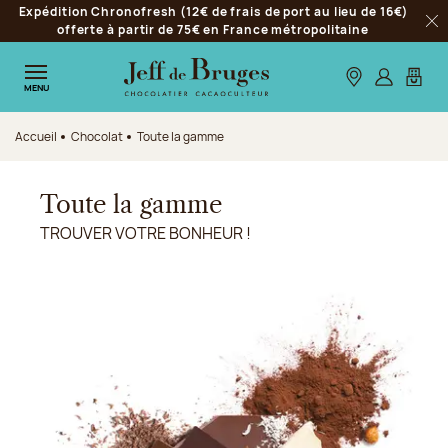
Expédition Chronofresh (12€ de frais de port au lieu de 16€)
Aller à la navigation
offerte à partir de 75€ en France métropolitaine
Fer
Aller au contenu principal
Aller au pied de page
Nos boutiques
S’identifie
Mon p
MENU
Accueil
Chocolat
Toute la gamme
Toute la gamme
TROUVER VOTRE BONHEUR !