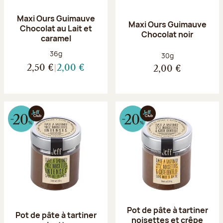
Maxi Ours Guimauve
Maxi Ours Guimauve
Chocolat au Lait et
Chocolat noir
caramel
Poids net :
36g
Poids net :
30g
2,50 €
2,00 €
2,00 €
Pot de pâte à tartiner
Pot de pâte à tartiner
noisettes et crêpe