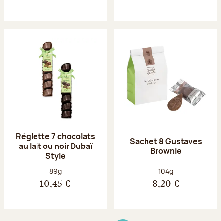
Réglette 7 chocolats
Sachet 8 Gustaves
au lait ou noir Dubaï
Brownie
Style
Poids net :
Poids net :
89g
104g
10,45 €
8,20 €