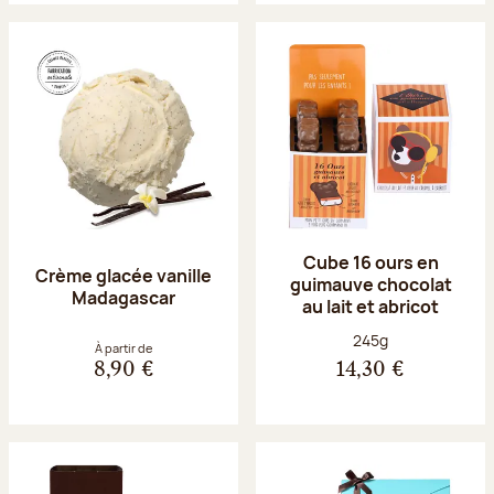
Cube 16 ours en
Crème glacée vanille
guimauve chocolat
Madagascar
au lait et abricot
Poids net :
245g
À partir de
8,90 €
14,30 €