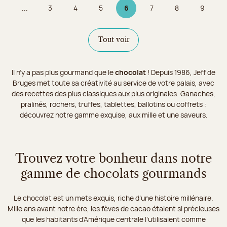
...
3
4
5
6
7
8
9
Page
Page
Page
Page 6 sur 9
Page
Page
Page
Tout voir
Il n’y a pas plus gourmand que le
chocolat
! Depuis 1986, Jeff de
Bruges met toute sa créativité au service de votre palais, avec
des recettes des plus classiques aux plus originales. Ganaches,
pralinés, rochers, truffes, tablettes, ballotins ou coffrets :
découvrez notre gamme exquise, aux mille et une saveurs.
Trouvez votre bonheur dans notre
gamme de chocolats gourmands
Le chocolat est un mets exquis, riche d’une histoire millénaire.
Mille ans avant notre ère, les fèves de cacao étaient si précieuses
que les habitants d’Amérique centrale l’utilisaient comme