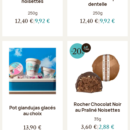
noisettes
dentelle
Poids net :
Poids net :
250g
250g
12,40 €
9,92 €
12,40 €
9,92 €
Rocher Chocolat Noir
Pot giandujas glacés
au Praliné Noisettes
au choix
Poids net :
35g
3,60 €
2,88 €
13,90 €