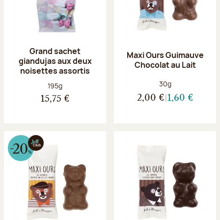
Grand sachet
Maxi Ours Guimauve
giandujas aux deux
Chocolat au Lait
noisettes assortis
Poids net :
30g
Poids net :
195g
2,00 €
1,60 €
15,75 €