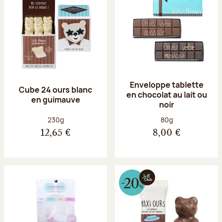
Enveloppe tablette
Cube 24 ours blanc
en chocolat au lait ou
en guimauve
noir
Poids net :
Poids net :
230g
80g
12,65 €
8,00 €