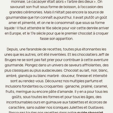
monnaie. Le cacaoyer était alors « l’arbre des dieux ». On
savourait son fruit sous forme de boisson, à l’occasion des
grandes cérémonies. Mais il n’était pas encore la source de
gourmandise que l’on connaît aujourd’hui. Il avait plutôt un goût
amer et pimenté, et on ne le consommait que sous sa forme
liquide ! Il faut attendre le 16e siècle pour voir cette denrée arriver
en Europe, et le 17e siècle pour que le premier chocolat à croquer
fasse son apparition.
Depuis, une farandole de recettes, toutes plus étonnantes les
unes que les autres, ont été inventées. Et les chocolatiers Jeff de
Bruges ne se sont pas fait prier pour contribuer à cette aventure
gourmande. Plongez dans un univers de saveurs affriolantes, des
plus classiques au plus audacieuses. Chocolat au lait, noir, blanc,
ambré, gianduja ou blanc marbré : douceur, finesse et intensité
sont au rendez-vous. Découvrez nos multiples parfums et
inclusions fondantes ou croquantes : ganache, praliné, caramel,
fruits, meringue ou encore pâte d’amande. Il y en a pour tous les
goûts, sous toutes les formes et pour tous les âges, des
incontournables ours en guimauve aux tablettes et écorces de
caractère, sans oublier nos iconiques Juliettes et Gustaves.
Parcourez toutes nos recettes dans notre
guide chocolat
.