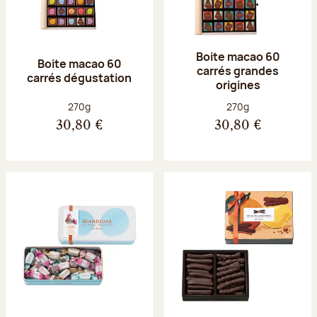
Boite macao 60
Boite macao 60
carrés grandes
carrés dégustation
origines
Poids net :
Poids net :
270g
270g
30,80 €
30,80 €