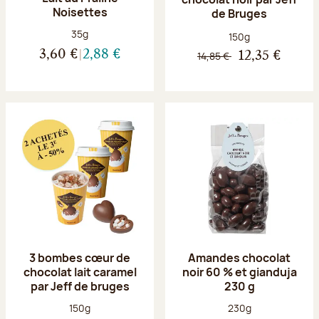
Noisettes
de Bruges
Poids net :
35g
Poids net :
150g
3,60 €
2,88 €
14,85 €
12,35 €
3 bombes cœur de
Amandes chocolat
chocolat lait caramel
noir 60 % et gianduja
par Jeff de bruges
230 g
Poids net :
Poids net :
150g
230g