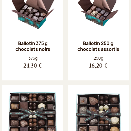
Ballotin 375 g
Ballotin 250 g
chocolats noirs
chocolats assortis
Poids net :
Poids net :
375g
250g
24,30 €
16,20 €