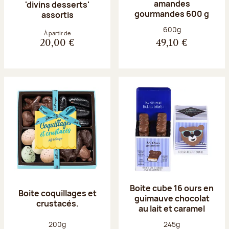
amandes
'divins desserts'
gourmandes 600 g
assortis
Poids net :
600g
À partir de
20,00 €
49,10 €
Boite cube 16 ours en
Boite coquillages et
guimauve chocolat
crustacés.
au lait et caramel
Poids net :
Poids net :
200g
245g