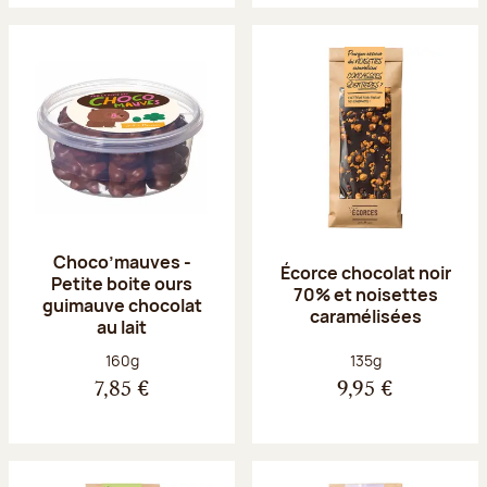
Choco’mauves -
Écorce chocolat noir
Petite boite ours
70% et noisettes
guimauve chocolat
caramélisées
au lait
Poids net :
Poids net :
160g
135g
7,85 €
9,95 €