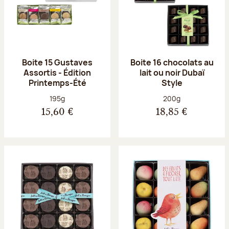
Boite 15 Gustaves
Boite 16 chocolats au
Assortis - Édition
lait ou noir Dubaï
Printemps-Été
Style
Poids net :
Poids net :
195g
200g
15,60 €
18,85 €