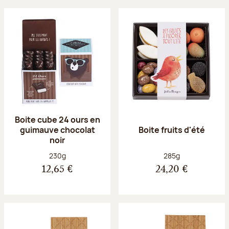
Boite cube 24 ours en
guimauve chocolat
Boite fruits d'été
noir
Poids net :
Poids net :
230g
285g
12,65 €
24,20 €