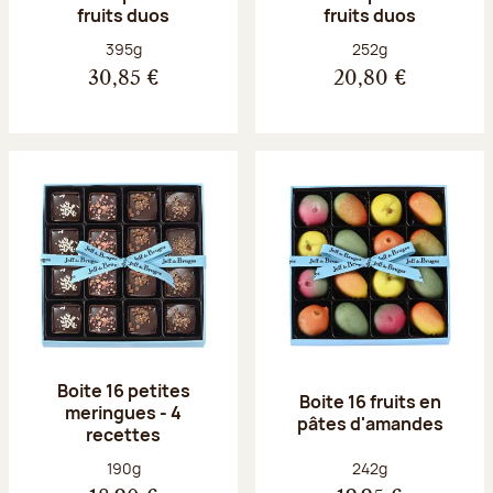
fruits duos
fruits duos
Poids net :
Poids net :
395g
252g
30,85 €
20,80 €
Boite 16 petites
Boite 16 fruits en
meringues - 4
pâtes d'amandes
recettes
Poids net :
Poids net :
190g
242g