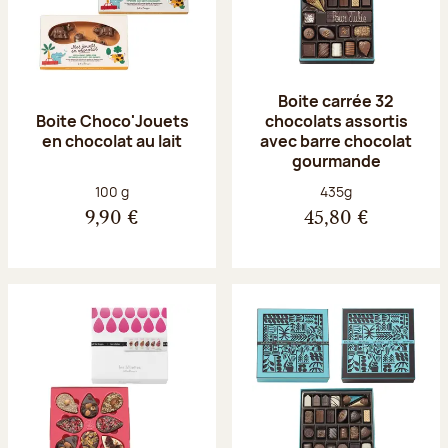
Boite carrée 32
Boite Choco'Jouets
chocolats assortis
en chocolat au lait
avec barre chocolat
gourmande
Poids net :
Poids net :
100 g
435g
9,90 €
45,80 €