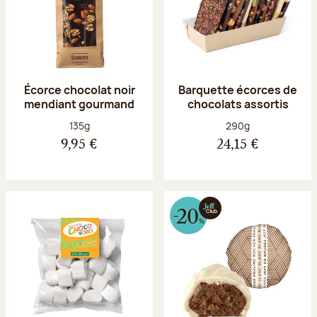
Écorce chocolat noir
Barquette écorces de
mendiant gourmand
chocolats assortis
Poids net :
Poids net :
135g
290g
9,95 €
24,15 €