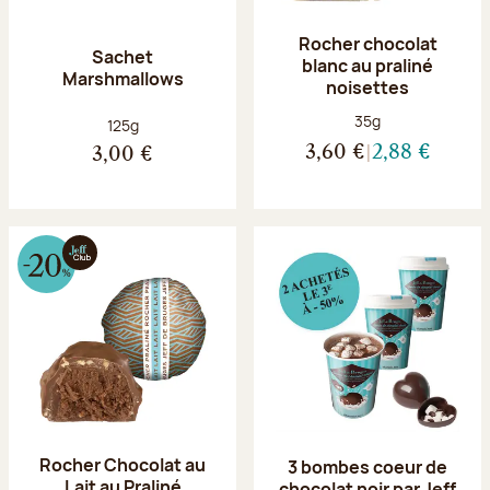
Rocher chocolat
Sachet
blanc au praliné
Marshmallows
noisettes
Poids net :
35g
Poids net :
125g
3,60 €
2,88 €
3,00 €
Rocher Chocolat au
3 bombes coeur de
Lait au Praliné
chocolat noir par Jeff