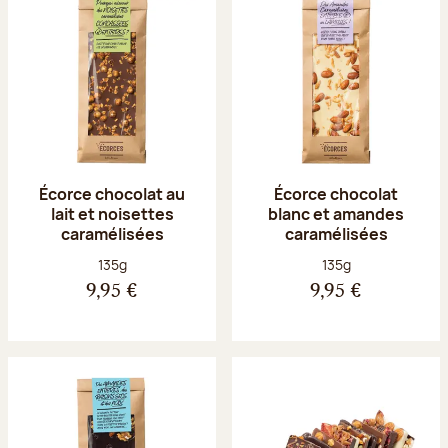
Écorce chocolat au
Écorce chocolat
lait et noisettes
blanc et amandes
caramélisées
caramélisées
Poids net :
Poids net :
135g
135g
9,95 €
9,95 €