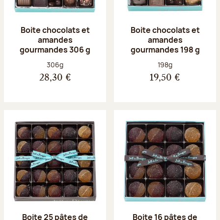
Boite chocolats et
Boite chocolats et
amandes
amandes
gourmandes 306 g
gourmandes 198 g
Poids net :
Poids net :
306g
198g
28,30 €
19,50 €
Boite 25 pâtes de
Boite 16 pâtes de