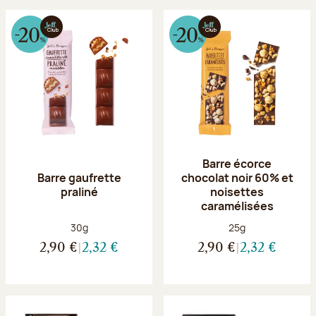
Barre écorce
Barre gaufrette
chocolat noir 60% et
praliné
noisettes
caramélisées
Poids net :
Poids net :
30g
25g
2,90 €
2,32 €
2,90 €
2,32 €