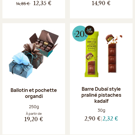
14,85 €
12,35 €
14,90 €
Barre Dubaï style
Ballotin et pochette
praliné pistaches
organdi
kadaïf
Poids net :
250g
Poids net :
30g
À partir de
2,90 €
2,32 €
19,20 €