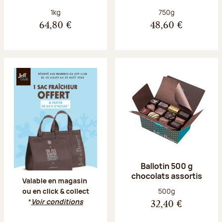
Poids net :
Poids net :
1kg
750g
64,80 €
48,60 €
Offre Jeff Club du 20 juillet au 23 aoû
Ballotin 500 g
chocolats assortis
Valable en magasin
Poids net :
500g
ou en click & collect
*
Voir conditions
32,40 €