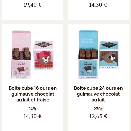
19,40 €
14,30 €
Boite cube 16 ours en
Boite cube 24 ours en
guimauve chocolat
guimauve chocolat
au lait et fraise
au lait
Poids net :
Poids net :
245g
230g
14,30 €
12,65 €