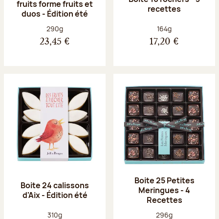
fruits forme fruits et
recettes
duos - Édition été
Poids net :
Poids net :
290g
164g
23,45 €
17,20 €
Boite 25 Petites
Boite 24 calissons
Meringues - 4
d'Aix - Édition été
Recettes
Poids net :
Poids net :
310g
296g