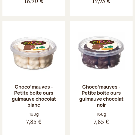
18,90 €
19,95 €
Choco’mauves -
Choco’mauves -
Petite boite ours
Petite boite ours
guimauve chocolat
guimauve chocolat
blanc
noir
Poids net :
Poids net :
160g
160g
7,85 €
7,85 €