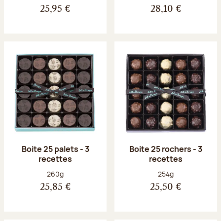
25,95 €
28,10 €
Boite 25 palets - 3
Boite 25 rochers - 3
recettes
recettes
Poids net :
Poids net :
260g
254g
25,85 €
25,50 €