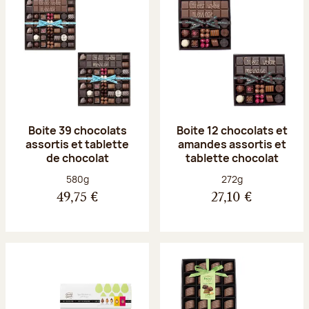
Boite 39 chocolats
Boite 12 chocolats et
assortis et tablette
amandes assortis et
de chocolat
tablette chocolat
Poids net :
Poids net :
580g
272g
49,75 €
27,10 €