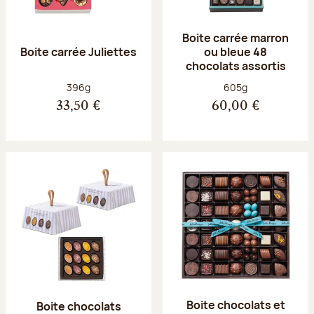
Boite carrée marron
Boite carrée Juliettes
ou bleue 48
chocolats assortis
Poids net :
Poids net :
396g
605g
33,50 €
60,00 €
Boite chocolats et
Boite chocolats