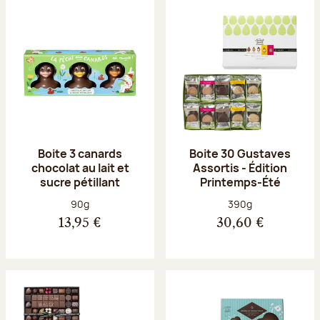
Boite 3 canards
Boite 30 Gustaves
chocolat au lait et
Assortis - Édition
sucre pétillant
Printemps-Été
Poids net :
Poids net :
90g
390g
13,95 €
30,60 €