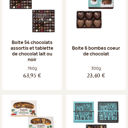
Boite 54 chocolats
assortis et tablette
Boite 6 bombes coeur
de chocolat lait ou
de chocolat
noir
Poids net :
Poids net :
760g
300g
63,95 €
23,40 €