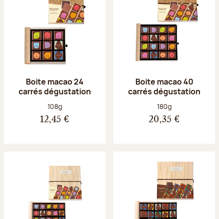
Boite macao 24
Boite macao 40
carrés dégustation
carrés dégustation
Poids net :
Poids net :
108g
180g
12,45 €
20,35 €