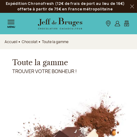
Expédition Chronofresh (12€ de frais de port au lieu de 16€)
Aller à la navigation
offerte à partir de 75€ en France métropolitaine
Fer
Aller au contenu principal
Aller au pied de page
Nos boutiques
S’identifie
Mon p
MENU
Accueil
Chocolat
Toute la gamme
Toute la gamme
TROUVER VOTRE BONHEUR !