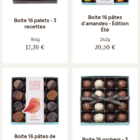
Boite 16 pâtes
Boite 16 palets - 3
d'amandes - Édition
recettes
Été
Poids net :
Poids net :
164g
242g
17,20 €
20,50 €
Boite 16 pâtes de
Boite 16 rochers - 3