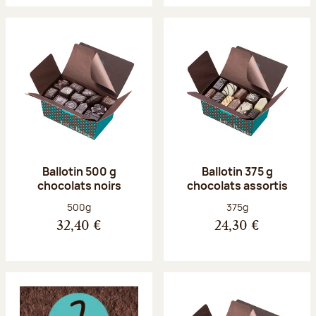
Ballotin 500 g
Ballotin 375 g
chocolats noirs
chocolats assortis
Poids net :
Poids net :
500g
375g
32,40 €
24,30 €