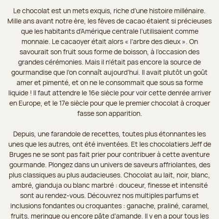
Le chocolat est un mets exquis, riche d’une histoire millénaire.
Mille ans avant notre ère, les fèves de cacao étaient si précieuses
que les habitants d’Amérique centrale l’utilisaient comme
monnaie. Le cacaoyer était alors « l’arbre des dieux ». On
savourait son fruit sous forme de boisson, à l’occasion des
grandes cérémonies. Mais il n’était pas encore la source de
gourmandise que l’on connaît aujourd’hui. Il avait plutôt un goût
amer et pimenté, et on ne le consommait que sous sa forme
liquide ! Il faut attendre le 16e siècle pour voir cette denrée arriver
en Europe, et le 17e siècle pour que le premier chocolat à croquer
fasse son apparition.
Depuis, une farandole de recettes, toutes plus étonnantes les
unes que les autres, ont été inventées. Et les chocolatiers Jeff de
Bruges ne se sont pas fait prier pour contribuer à cette aventure
gourmande. Plongez dans un univers de saveurs affriolantes, des
plus classiques au plus audacieuses. Chocolat au lait, noir, blanc,
ambré, gianduja ou blanc marbré : douceur, finesse et intensité
sont au rendez-vous. Découvrez nos multiples parfums et
inclusions fondantes ou croquantes : ganache, praliné, caramel,
fruits, meringue ou encore pâte d’amande. Il y en a pour tous les