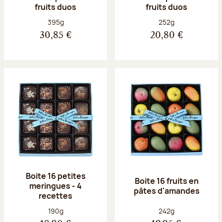
fruits duos
fruits duos
Poids net :
Poids net :
395g
252g
30,85 €
20,80 €
Boite 16 petites
Boite 16 fruits en
meringues - 4
pâtes d'amandes
recettes
Poids net :
Poids net :
190g
242g