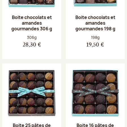
Boite chocolats et
Boite chocolats et
amandes
amandes
gourmandes 306 g
gourmandes 198 g
Poids net :
Poids net :
306g
198g
28,30 €
19,50 €
Boite 25 pâtes de
Boite 16 pâtes de