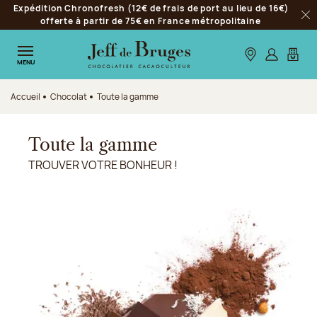
Expédition Chronofresh (12€ de frais de port au lieu de 16€)
Aller à la navigation
offerte à partir de 75€ en France métropolitaine
Fer
Aller au contenu principal
Aller au pied de page
Nos boutiques
S’identifie
Mon p
MENU
Accueil
Chocolat
Toute la gamme
Toute la gamme
TROUVER VOTRE BONHEUR !