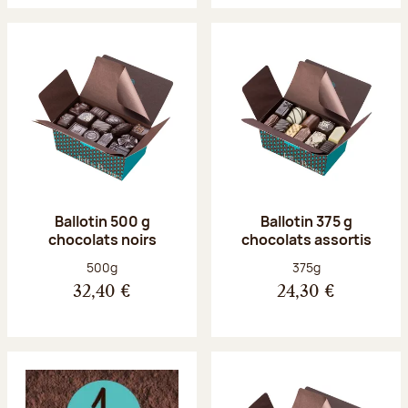
Ballotin 500 g
Ballotin 375 g
chocolats noirs
chocolats assortis
Poids net :
Poids net :
500g
375g
32,40 €
24,30 €