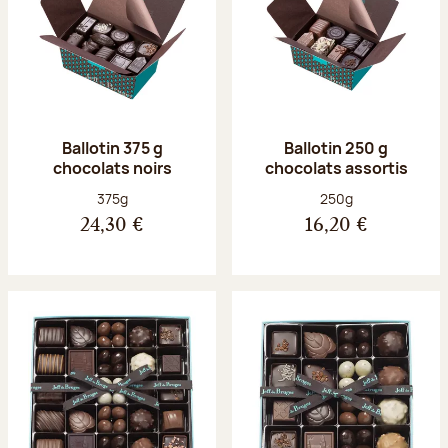
Ballotin 375 g
Ballotin 250 g
chocolats noirs
chocolats assortis
Poids net :
Poids net :
375g
250g
24,30 €
16,20 €