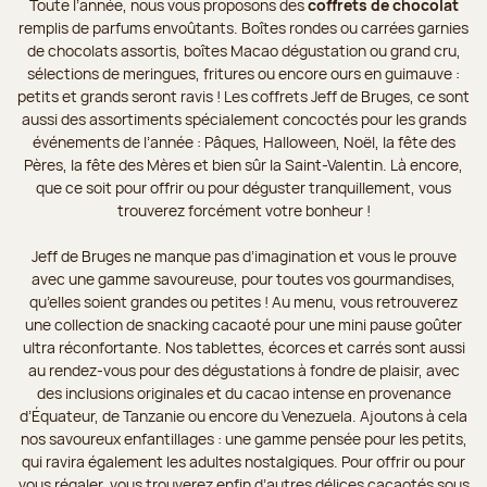
Toute l’année, nous vous proposons des
coffrets de chocolat
remplis de parfums envoûtants. Boîtes rondes ou carrées garnies
de chocolats assortis, boîtes Macao dégustation ou grand cru,
sélections de meringues, fritures ou encore ours en guimauve :
petits et grands seront ravis ! Les coffrets Jeff de Bruges, ce sont
aussi des assortiments spécialement concoctés pour les grands
événements de l’année : Pâques, Halloween, Noël, la fête des
Pères, la fête des Mères et bien sûr la Saint-Valentin. Là encore,
que ce soit pour offrir ou pour déguster tranquillement, vous
trouverez forcément votre bonheur !
Jeff de Bruges ne manque pas d’imagination et vous le prouve
avec une gamme savoureuse, pour toutes vos gourmandises,
qu’elles soient grandes ou petites ! Au menu, vous retrouverez
une collection de snacking cacaoté pour une mini pause goûter
ultra réconfortante. Nos tablettes, écorces et carrés sont aussi
au rendez-vous pour des dégustations à fondre de plaisir, avec
des inclusions originales et du cacao intense en provenance
d’Équateur, de Tanzanie ou encore du Venezuela. Ajoutons à cela
nos savoureux enfantillages : une gamme pensée pour les petits,
qui ravira également les adultes nostalgiques. Pour offrir ou pour
vous régaler, vous trouverez enfin d’autres délices cacaotés sous