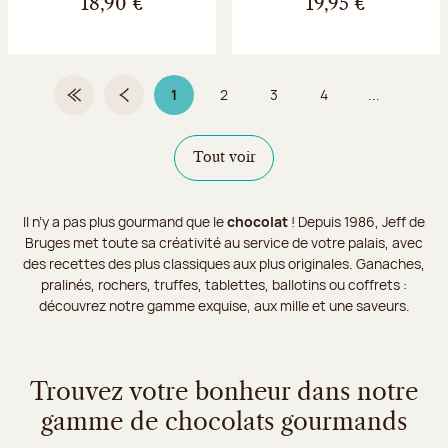
18,90 €
19,95 €
1
2
3
4
...
Première page
Page précédente
Page 1 sur 9
Page
Page
Page
Tout voir
Il n’y a pas plus gourmand que le
chocolat
! Depuis 1986, Jeff de
Bruges met toute sa créativité au service de votre palais, avec
des recettes des plus classiques aux plus originales. Ganaches,
pralinés, rochers, truffes, tablettes, ballotins ou coffrets :
découvrez notre gamme exquise, aux mille et une saveurs.
Trouvez votre bonheur dans notre
gamme de chocolats gourmands