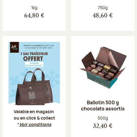
Poids net :
Poids net :
1kg
750g
64,80 €
48,60 €
Offre Jeff Club du 20 juillet au 23 aoû
Ballotin 500 g
chocolats assortis
Valable en magasin
Poids net :
500g
ou en click & collect
*
Voir conditions
32,40 €