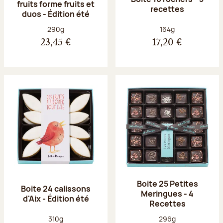
fruits forme fruits et
recettes
duos - Édition été
Poids net :
Poids net :
290g
164g
23,45 €
17,20 €
Boite 25 Petites
Boite 24 calissons
Meringues - 4
d'Aix - Édition été
Recettes
Poids net :
Poids net :
310g
296g