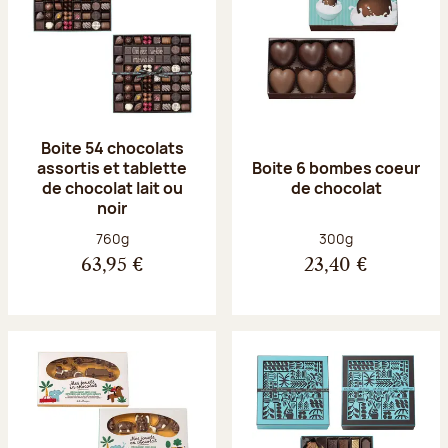
Boite 54 chocolats
assortis et tablette
Boite 6 bombes coeur
de chocolat lait ou
de chocolat
noir
Poids net :
Poids net :
760g
300g
63,95 €
23,40 €