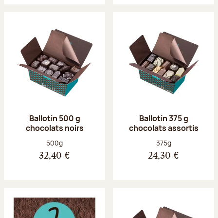
Ballotin 500 g
Ballotin 375 g
chocolats noirs
chocolats assortis
Poids net :
Poids net :
500g
375g
32,40 €
24,30 €