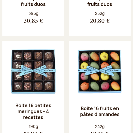
fruits duos
fruits duos
Poids net :
Poids net :
395g
252g
30,85 €
20,80 €
Boite 16 petites
Boite 16 fruits en
meringues - 4
pâtes d'amandes
recettes
Poids net :
Poids net :
190g
242g