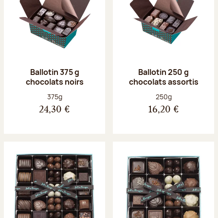
Ballotin 375 g
Ballotin 250 g
chocolats noirs
chocolats assortis
Poids net :
Poids net :
375g
250g
24,30 €
16,20 €