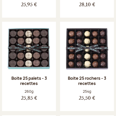
25,95 €
28,10 €
Boite 25 palets - 3
Boite 25 rochers - 3
recettes
recettes
Poids net :
Poids net :
260g
254g
25,85 €
25,50 €