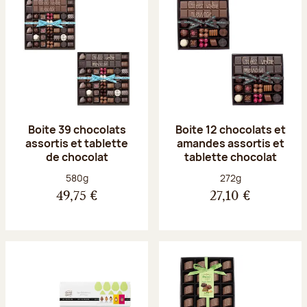
Boite 39 chocolats
Boite 12 chocolats et
assortis et tablette
amandes assortis et
de chocolat
tablette chocolat
Poids net :
Poids net :
580g
272g
49,75 €
27,10 €