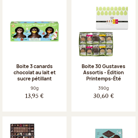
Boite 3 canards
Boite 30 Gustaves
chocolat au lait et
Assortis - Édition
sucre pétillant
Printemps-Été
Poids net :
Poids net :
90g
390g
13,95 €
30,60 €