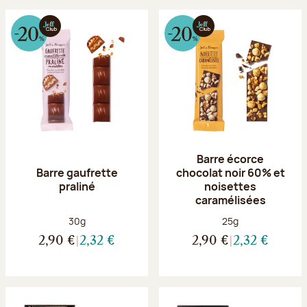
Barre écorce
Barre gaufrette
chocolat noir 60% et
praliné
noisettes
caramélisées
Poids net :
Poids net :
30g
25g
2,90 €
2,32 €
2,90 €
2,32 €