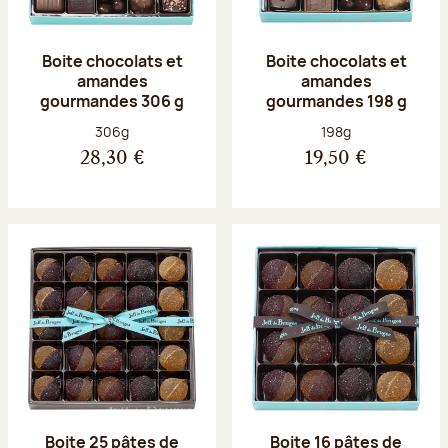
Boite chocolats et
Boite chocolats et
amandes
amandes
gourmandes 306 g
gourmandes 198 g
Poids net :
Poids net :
306g
198g
28,30 €
19,50 €
Boite 25 pâtes de
Boite 16 pâtes de