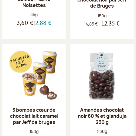
Noisettes
de Bruges
Poids net :
35g
Poids net :
150g
3,60 €
2,88 €
14,85 €
12,35 €
3 bombes cœur de
Amandes chocolat
chocolat lait caramel
noir 60 % et gianduja
par Jeff de bruges
230 g
Poids net :
Poids net :
150g
230g