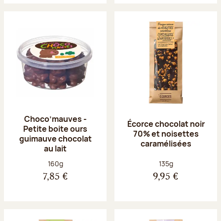
Choco’mauves -
Écorce chocolat noir
Petite boite ours
70% et noisettes
guimauve chocolat
caramélisées
au lait
Poids net :
Poids net :
160g
135g
7,85 €
9,95 €