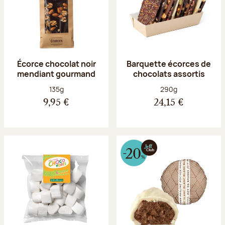
Écorce chocolat noir
Barquette écorces de
mendiant gourmand
chocolats assortis
Poids net :
Poids net :
135g
290g
9,95 €
24,15 €