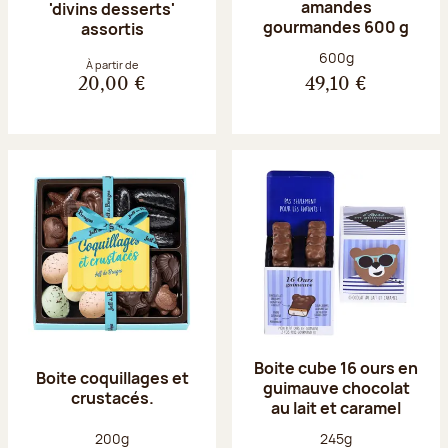
amandes
'divins desserts'
gourmandes 600 g
assortis
Poids net :
600g
À partir de
20,00 €
49,10 €
Boite cube 16 ours en
Boite coquillages et
guimauve chocolat
crustacés.
au lait et caramel
Poids net :
Poids net :
200g
245g