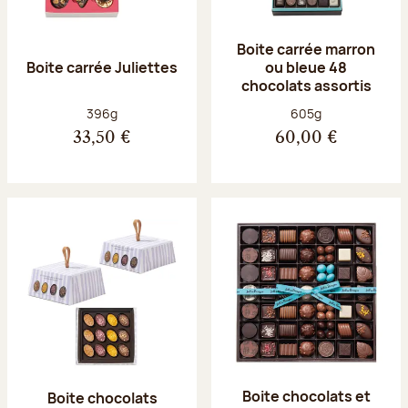
Boite carrée marron
Boite carrée Juliettes
ou bleue 48
chocolats assortis
Poids net :
Poids net :
396g
605g
33,50 €
60,00 €
Boite chocolats et
Boite chocolats