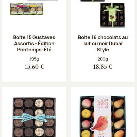
Boite 15 Gustaves
Boite 16 chocolats au
Assortis - Édition
lait ou noir Dubaï
Printemps-Été
Style
Poids net :
Poids net :
195g
200g
15,60 €
18,85 €