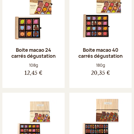
Boite macao 24
Boite macao 40
carrés dégustation
carrés dégustation
Poids net :
Poids net :
108g
180g
12,45 €
20,35 €