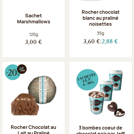
Rocher chocolat
Sachet
blanc au praliné
Marshmallows
noisettes
Poids net :
35g
Poids net :
125g
3,60 €
2,88 €
3,00 €
Rocher Chocolat au
3 bombes coeur de
Lait au Praliné
chocolat noir par Jeff