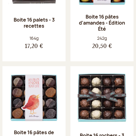
Boite 16 pâtes
Boite 16 palets - 3
d'amandes - Édition
recettes
Été
Poids net :
Poids net :
164g
242g
17,20 €
20,50 €
Boite 16 pâtes de
Boite 16 rochers - 3