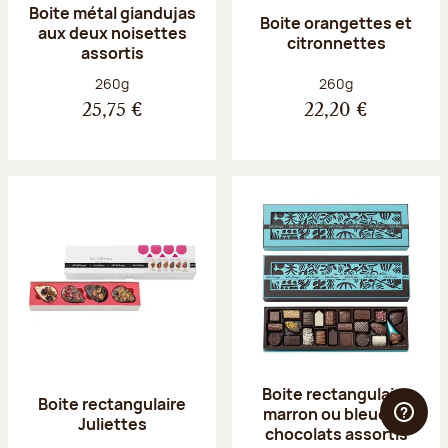
Boite métal giandujas
Boite orangettes et
aux deux noisettes
citronnettes
assortis
Poids net :
Poids net :
260g
260g
25,75 €
22,20 €
Boite rectangulaire
Boite rectangulaire
marron ou bleue 23
Juliettes
chocolats assortis