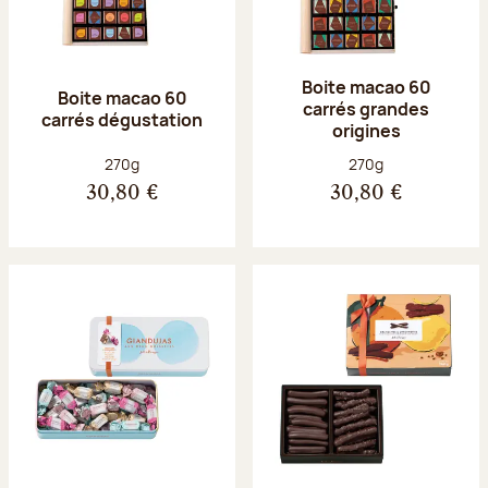
Boite macao 60
Boite macao 60
carrés grandes
carrés dégustation
origines
Poids net :
Poids net :
270g
270g
30,80 €
30,80 €