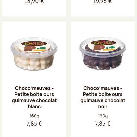
18,90 €
19,95 €
Choco’mauves -
Choco’mauves -
Petite boite ours
Petite boite ours
guimauve chocolat
guimauve chocolat
blanc
noir
Poids net :
Poids net :
160g
160g
7,85 €
7,85 €