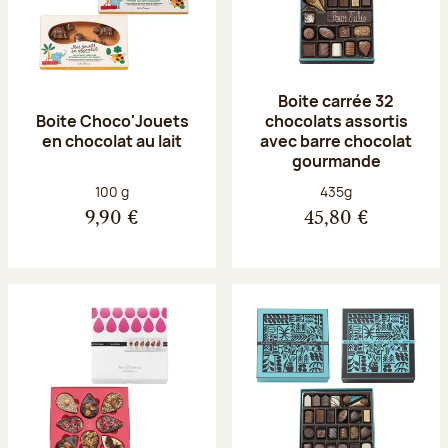
Boite carrée 32
Boite Choco'Jouets
chocolats assortis
en chocolat au lait
avec barre chocolat
gourmande
Poids net :
Poids net :
100 g
435g
9,90 €
45,80 €