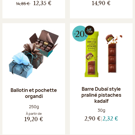
14,85 €
12,35 €
14,90 €
Barre Dubaï style
Ballotin et pochette
praliné pistaches
organdi
kadaïf
Poids net :
250g
Poids net :
30g
À partir de
2,90 €
2,32 €
19,20 €