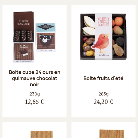
Boite cube 24 ours en
guimauve chocolat
Boite fruits d'été
noir
Poids net :
Poids net :
230g
285g
12,65 €
24,20 €