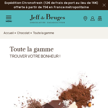
Expédition Chronofresh (12€ de frais de port au lieu de 16€)
Aller à la navigation
offerte à partir de 75€ en France métropolitaine
Fer
Aller au contenu principal
Aller au pied de page
Nos boutiques
S’identifie
Mon p
MENU
Accueil
Chocolat
Toute la gamme
Toute la gamme
TROUVER VOTRE BONHEUR !