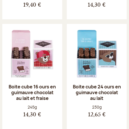
19,40 €
14,30 €
Boite cube 16 ours en
Boite cube 24 ours en
guimauve chocolat
guimauve chocolat
au lait et fraise
au lait
Poids net :
Poids net :
245g
230g
14,30 €
12,65 €