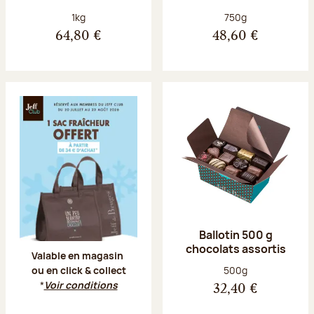
Poids net :
Poids net :
1kg
750g
64,80 €
48,60 €
Offre Jeff Club du 20 juillet au 23 aoû
Ballotin 500 g
chocolats assortis
Valable en magasin
Poids net :
500g
ou en click & collect
*
Voir conditions
32,40 €