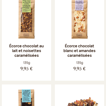
Écorce chocolat au
Écorce chocolat
lait et noisettes
blanc et amandes
caramélisées
caramélisées
Poids net :
Poids net :
135g
135g
9,95 €
9,95 €