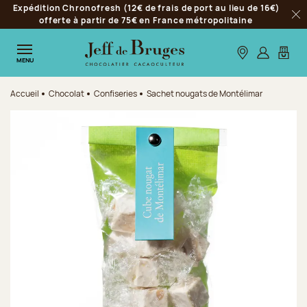
Expédition Chronofresh (12€ de frais de port au lieu de 16€)
Aller à la navigation
offerte à partir de 75€ en France métropolitaine
Fer
Aller au contenu principal
Aller au pied de page
Nos boutiques
S’identifie
Mon p
MENU
Accueil
Chocolat
Confiseries
Sachet nougats de Montélimar