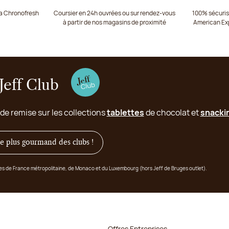
ia Chronofresh
Coursier en 24h ouvrées ou sur rendez-vous
100% sécurisé
à partir de nos magasins de proximité
American Ex
Jeff Club
 de remise sur les collections
tablettes
de chocolat et
snacki
 le plus gourmand des clubs !
ges de France métropolitaine, de Monaco et du Luxembourg (hors Jeff de Bruges outlet).
Offres Entreprises