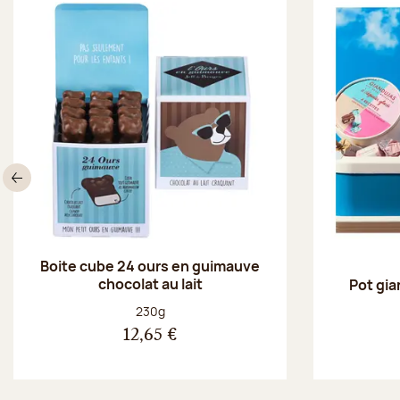
Précédent
Boite cube 24 ours en guimauve
chocolat au lait
Pot gia
Poids net :
230g
12,65 €