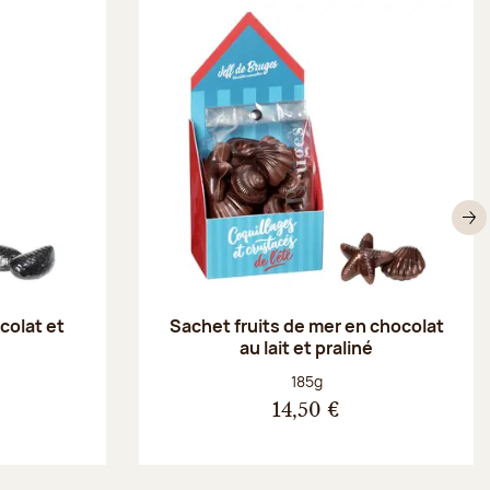
S
colat et
Sachet fruits de mer en chocolat
au lait et praliné
Poids net :
185g
14,50 €