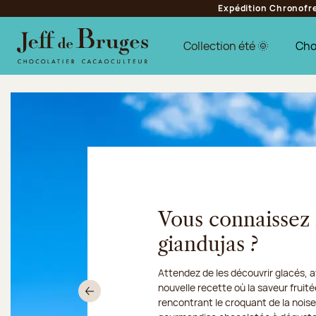
Expédition Chronofres
Aller à la navigation
Aller au contenu principal
Aller au pied de page
Collection été 🌞
Cho
Chocolatier Jeff de Bruge
Vous connaissez
giandujas ?
Attendez de les découvrir glacés, 
Du 10 au 16 août 2026, notre atel
nouvelle recette où la saveur fruit
Découvrez notre collection de crè
nous
Précédent
rencontrant le croquant de la nois
sorbets artisanaux, imaginée pour 
gourmandises en Chronofresh