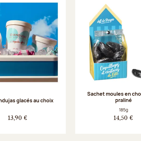
Sachet moules en cho
praliné
ndujas glacés au choix
Poids net :
185g
13,90 €
14,50 €