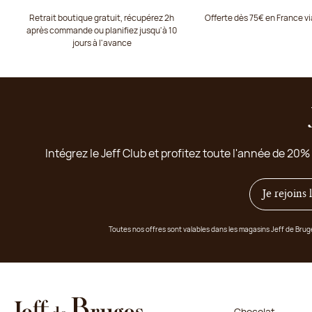
Retrait boutique gratuit, récupérez 2h
Offerte dès 75€ en France v
après commande ou planifiez jusqu'à 10
jours à l'avance
Intégrez le Jeff Club et profitez toute l'année de 20%
Je rejoins
Toutes nos offres sont valables dans les magasins Jeff de Bru
Chocolat