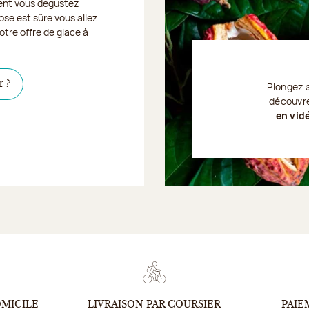
nt vous dégustez
ose est sûre vous allez
otre offre de glace à
Cliquer ici pour savoir où les retrouver
r ?
Plongez 
découvre
en vid
Je découvre
OMICILE
LIVRAISON PAR COURSIER
PAIE