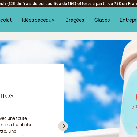
h (12€ de frais de port au lieu de 16€) offerte à partir de 75€ en Fr
colat
Idées cadeaux
Dragées
Glaces
Entrepr
s
 nos
avec une toute
ier sera fermé :
ée de la framboise
mes glacées et
 expédions vos
Suivant
ette. Une
faire fondre tous