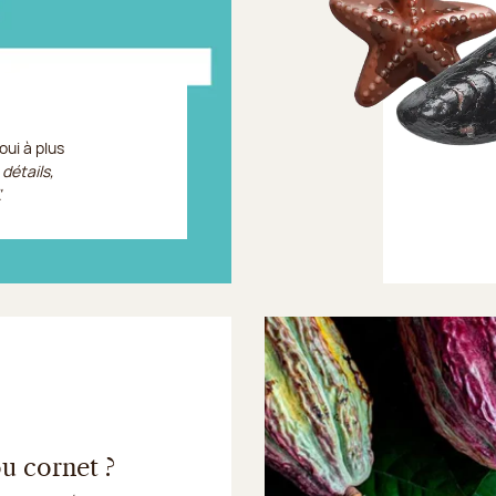
oui à plus
 détails,
.
ou cornet ?