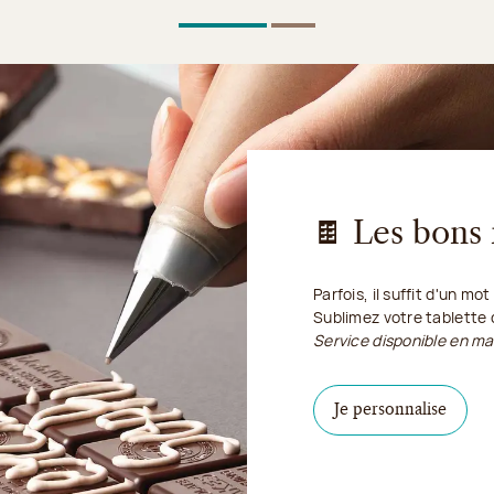
1
Sur 2
2
Sur 2
🍫 Les bons
Parfois, il suffit d'un mo
Sublimez votre tablette
Service disponible en ma
Je per
Je personnalise