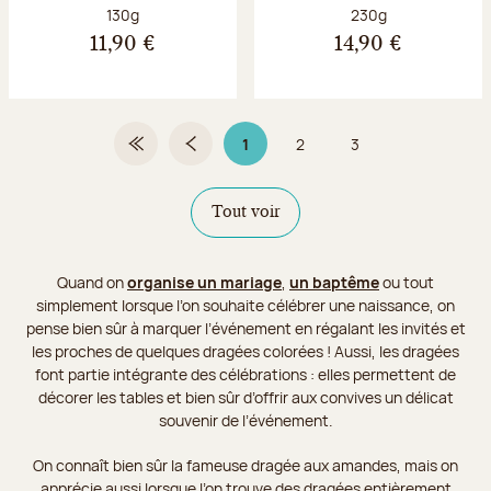
Poids net :
Poids net :
130g
230g
11,90 €
14,90 €
1
2
3
Première page
Page précédente
Page 1 sur 3
Page
Page
Tout voir
Quand on
organise un mariage
,
un baptême
ou tout
simplement lorsque l’on souhaite célébrer une naissance, on
pense bien sûr à marquer l’événement en régalant les invités et
les proches de quelques dragées colorées ! Aussi, les dragées
font partie intégrante des célébrations : elles permettent de
décorer les tables et bien sûr d’offrir aux convives un délicat
souvenir de l’événement.
On connaît bien sûr la fameuse dragée aux amandes, mais on
apprécie aussi lorsque l’on trouve des dragées entièrement