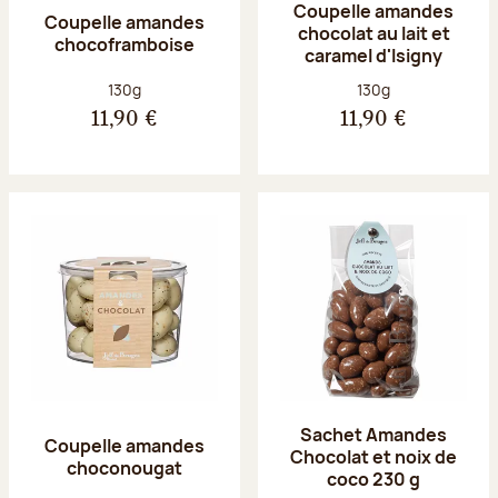
Coupelle amandes
Coupelle amandes
chocolat au lait et
chocoframboise
caramel d'Isigny
Poids net :
Poids net :
130g
130g
11,90 €
11,90 €
Sachet Amandes
Coupelle amandes
Chocolat et noix de
choconougat
coco 230 g