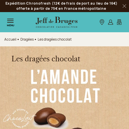
Expédition Chronofresh (12€ de frais de port au lieu de 16€)
Aller à la navigation
offerte à partir de 75€ en France métropolitaine
Fer
Aller au contenu principal
Aller au pied de page
Nos boutiques
S’identifie
Mon p
MENU
Accueil
Dragées
Les dragées chocolat
Les dragées chocolat