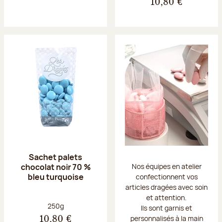
10,80 €
Sachet palets
chocolat noir 70 %
Nos équipes en atelier
bleu turquoise
confectionnent vos
articles dragées avec soin
et attention.
Poids net :
250g
Ils sont garnis et
personnalisés à la main
10,80 €