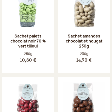
Sachet palets
Sachet amandes
chocolat noir 70 %
chocolat et nougat
vert tilleul
230g
Poids net :
Poids net :
250g
230g
10,80 €
14,90 €