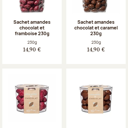
Sachet amandes
Sachet amandes
chocolat et
chocolat et caramel
framboise 230g
230g
Poids net :
Poids net :
230g
230g
14,90 €
14,90 €