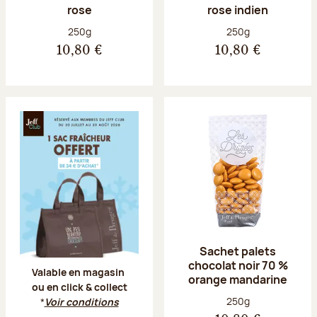
rose
rose indien
Poids net :
Poids net :
250g
250g
10,80 €
10,80 €
Offre Jeff Club du 20 juillet au 23 aoû
Sachet palets
chocolat noir 70 %
Valable en magasin
orange mandarine
ou en click & collect
Poids net :
250g
*
Voir conditions