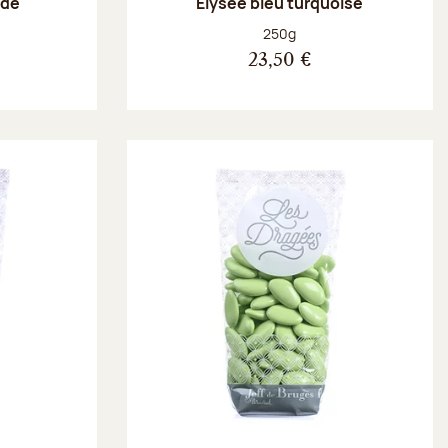
nde
Élysée bleu turquoise
Poids net :
250g
23,50 €