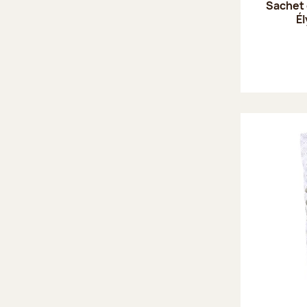
Sachet
Él