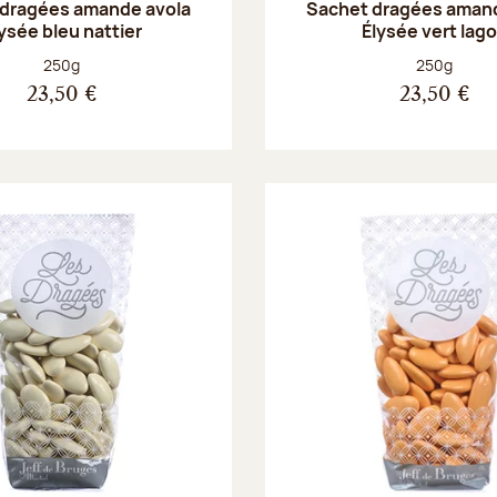
 dragées amande avola
Sachet dragées amand
ysée bleu nattier
Élysée vert lag
Poids net :
Poids net :
250g
250g
23,50 €
23,50 €