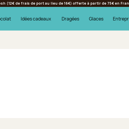
h (12€ de frais de port au lieu de 16€) offerte à partir de 75€ en Fr
colat
Idées cadeaux
Dragées
Glaces
Entrepr