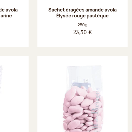
e avola
Sachet dragées amande avola
arine
Élysée rouge pastèque
Poids net :
250g
23,50 €