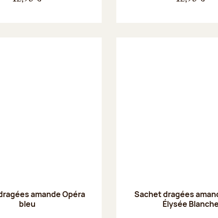
dragées amande Opéra
Sachet dragées amand
bleu
Élysée Blanch