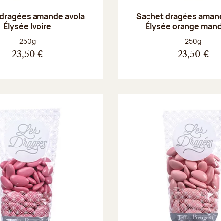
 dragées amande avola
Sachet dragées amand
Élysée Ivoire
Élysée orange mand
Poids net :
Poids net :
250g
250g
23,50 €
23,50 €