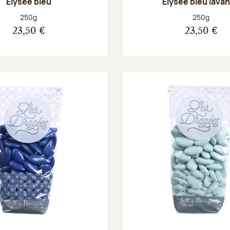
Élysée bleu
Élysée bleu lava
Poids net :
Poids net :
250g
250g
23,50 €
23,50 €