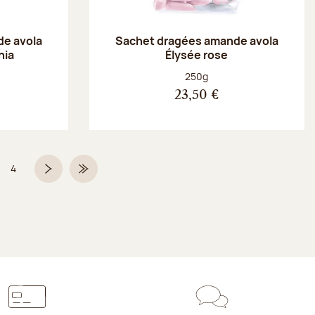
e avola
Sachet dragées amande avola
nia
Élysée rose
Poids net :
250g
23,50 €
4
Page
Page suivante
Dernière page