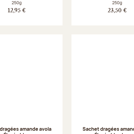
Poids net :
Poids net :
250g
250g
12,95 €
23,50 €
 dragées amande avola
Sachet dragées amand