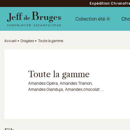
Expédition Chronofres
Aller à la navigation
Aller au contenu principal
Aller au pied de page
Collection été 🌞
Cho
Accueil
Dragées
Toute la gamme
Toute la gamme
Amandes Opéra, Amandes Trianon,
Amandes Gianduja, Amandes chocolat ...