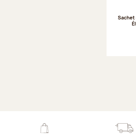
Sachet
É