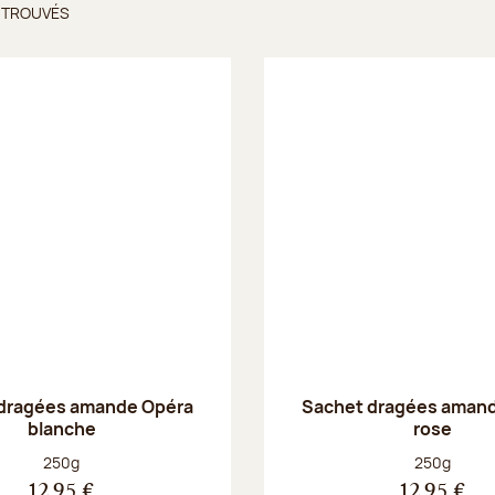
 TROUVÉS
ts trouvés
dragées amande Opéra
Sachet dragées aman
blanche
rose
Poids net :
Poids net :
250g
250g
12,95 €
12,95 €