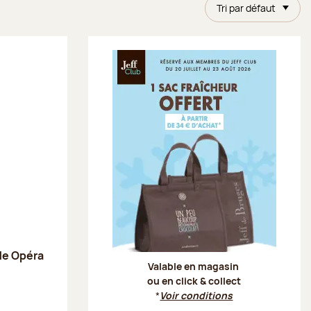
Tri par défaut
Offre Je
de Opéra
Valable en magasin
ou en click & collect
*
Voir conditions