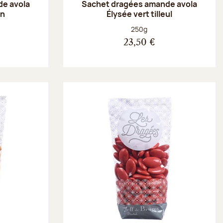
e avola
Sachet dragées amande avola
on
Élysée vert tilleul
Poids net :
250g
23,50 €