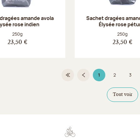
 dragées amande avola
Sachet dragées amand
lysée rose indien
Élysée rose pétu
Poids net :
Poids net :
250g
250g
23,50 €
23,50 €
1
2
3
Première page
Page précédente
Page 1 sur 4
Page
Page
Tout voir