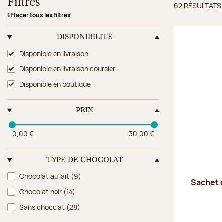
Filtres
62 RÉSULTATS
Résulta
Effacer tous les filtres
DISPONIBILITÉ
Disponibilité
Disponible en livraison
Disponible en livraison coursier
Disponible en boutique
PRIX
0,00 €
30,00 €
TYPE DE CHOCOLAT
Type de chocolat
Chocolat au lait
(9)
Sachet 
Chocolat noir
(14)
Sans chocolat
(28)