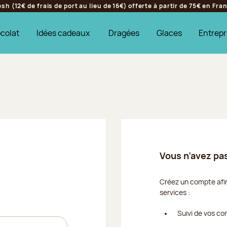
h (12€ de frais de port au lieu de 16€) offerte à partir de 75€ en Fr
colat
Idées cadeaux
Dragées
Glaces
Entrepr
Vous n’avez pa
Créez un compte afin 
services :
Suivi de vos 