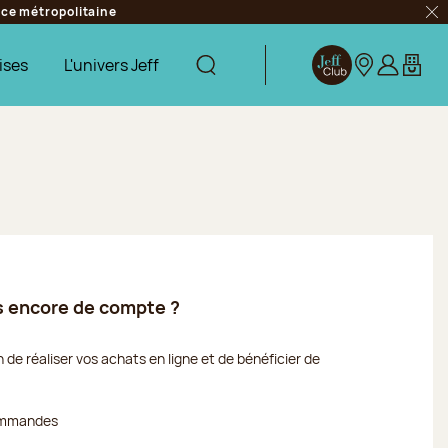
ance métropolitaine
Fer
ises
L'univers Jeff
Afficher la recherche
Jeff Club
Nos boutique
S’identifie
Mon pa
s encore de compte ?
de réaliser vos achats en ligne et de bénéficier de
commandes