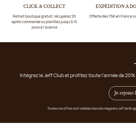
CLICK & COLLECT
EXPÉDITION À D
Retrait boutique gratuit, récupérez 2h
Offerte dès 75€ en France v
après commande ou planifiez jusqu'à 10
jours à l'avance
Intégrez le Jeff Club et profitez toute l'année de 20%
Je rejoins
Toutes nos offres sont valables dans les magasins Jeff de Bru