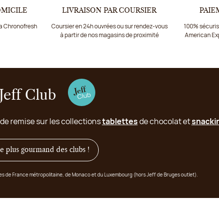
OMICILE
LIVRAISON PAR COURSIER
PAIE
ia Chronofresh
Coursier en 24h ouvrées ou sur rendez-vous
100% sécurisé
à partir de nos magasins de proximité
American Ex
Jeff Club
 de remise sur les collections
tablettes
de chocolat et
snacki
 le plus gourmand des clubs !
ges de France métropolitaine, de Monaco et du Luxembourg (hors Jeff de Bruges outlet).