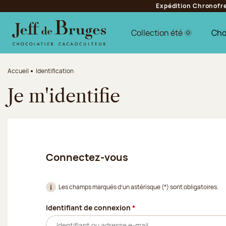
Expédition Chronofres
Aller à la navigation
Aller au contenu principal
Aller au pied de page
Collection été 🌞
Cho
Accueil
Identification
Je m'identifie
Connectez-vous
Les champs marqués d’un astérisque (*) sont obligatoires.
(Champ obligatoire)
Identifiant de connexion
*