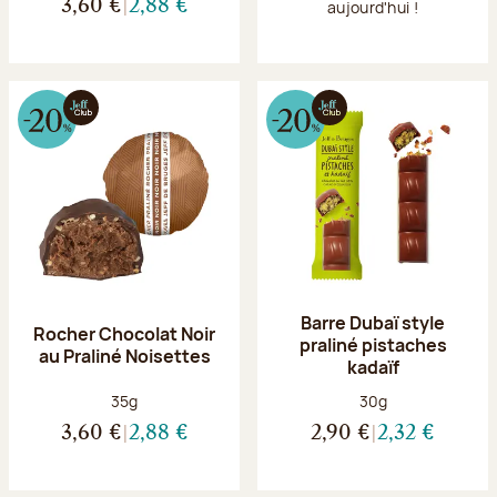
3,60 €
2,88 €
aujourd'hui !
Barre Dubaï style
Rocher Chocolat Noir
praliné pistaches
au Praliné Noisettes
kadaïf
Poids net :
Poids net :
35g
30g
3,60 €
2,88 €
2,90 €
2,32 €