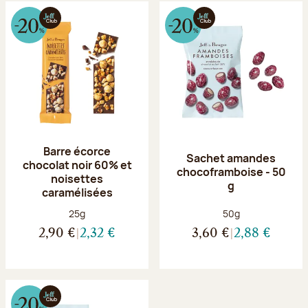
Barre écorce
Sachet amandes
chocolat noir 60% et
chocoframboise - 50
noisettes
g
caramélisées
Poids net :
Poids net :
25g
50g
2,90 €
2,32 €
3,60 €
2,88 €