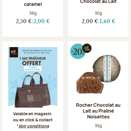
Chocolat au Lait
caramel
Poids net :
Poids net :
36g
30g
2,50 €
2,00 €
2,00 €
1,60 €
Offre Jeff Club du 20 juillet au 23 aoû
Rocher Chocolat au
Lait au Praliné
Valable en magasin
Noisettes
ou en click & collect
Poids net :
35g
*
Voir conditions