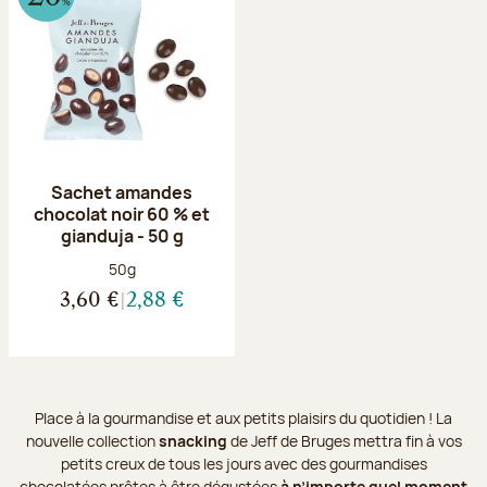
Sachet amandes
chocolat noir 60 % et
gianduja - 50 g
Poids net :
50g
3,60 €
2,88 €
Place à la gourmandise et aux petits plaisirs du quotidien ! La
nouvelle collection
snacking
de Jeff de Bruges mettra fin à vos
petits creux de tous les jours avec des gourmandises
chocolatées prêtes à être dégustées
à n’importe quel moment