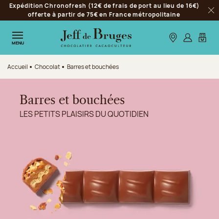
Expédition Chronofresh (12€ de frais de port au lieu de 16€)
Aller à la navigation
offerte à partir de 75€ en France métropolitaine
Fer
Aller au contenu principal
Aller au pied de page
Nos boutiques
S’identifie
Mon p
MENU
Accueil
Chocolat
Barres et bouchées
Barres et bouchées
LES PETITS PLAISIRS DU QUOTIDIEN