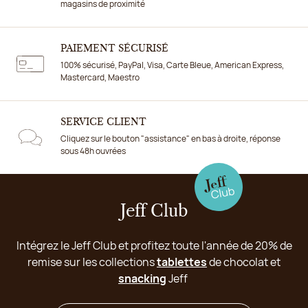
magasins de proximité
PAIEMENT SÉCURISÉ
100% sécurisé, PayPal, Visa, Carte Bleue, American Express,
Mastercard, Maestro
SERVICE CLIENT
Cliquez sur le bouton "assistance" en bas à droite, réponse
sous 48h ouvrées
Jeff Club
Intégrez le Jeff Club et profitez toute l'année de 20% de
remise sur les collections
tablettes
de chocolat et
snacking
Jeff