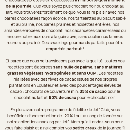
de la journée
. Que vous soyez plus chocolat noir ou chocolat au
lait, vous trouverez forcément de quoi vous faire plaisir avec nos
barres chocolatées façon écorce, nos tartelettes au biscuit sablé
et au praliné, nos barres pralinés et noisettes entières, nos
amandes enrobées de chocolat, nos cacahuètes caramélisées ou
encore notre maxi ours à la guimauve, sans oublier nos fameux
rochers au praliné. Des snackings gourmands parfaits pour être
emportés partout
!
Et parce que nous ne transigeons pas avec la qualité, toutes nos
recettes sont élaborées
sans huile de palme, sans matières
grasses végétales hydrogénées et sans OGM
. Des recettes
réalisées avec des fèves de cacao issues de nos propres
plantations en Équateur et avec des pourcentages élevés de
cacao : chocolats de couverture min.
35% de cacao
pour le
chocolat au lait et
60% de cacao
pour le chocolat noir.
En plus avec notre programme de fidélité : le Jeff Club, vous
bénéficiez d’une réduction de -20% tout au long de l’année sur
notre collection snacking par Jeff. Alors qu’attendez-vous pour
vous faire plaisir et ainsi combler vos
petits creux
de la journée ?!