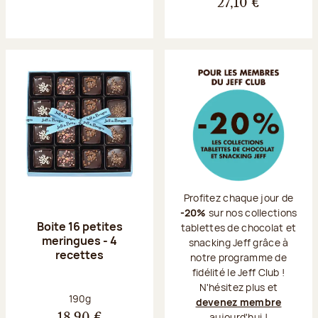
27,10 €
Profitez chaque jour de
-20%
sur nos collections
Boite 16 petites
tablettes de chocolat et
meringues - 4
snacking Jeff grâce à
recettes
notre programme de
fidélité le Jeff Club !
N'hésitez plus et
Poids net :
190g
devenez membre
aujourd'hui !
18,90 €