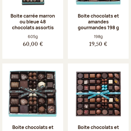
Boite carrée marron
Boite chocolats et
ou bleue 48
amandes
chocolats assortis
gourmandes 198 g
Poids net :
Poids net :
605g
198g
60,00 €
19,50 €
Boite chocolats et
Boite chocolats et