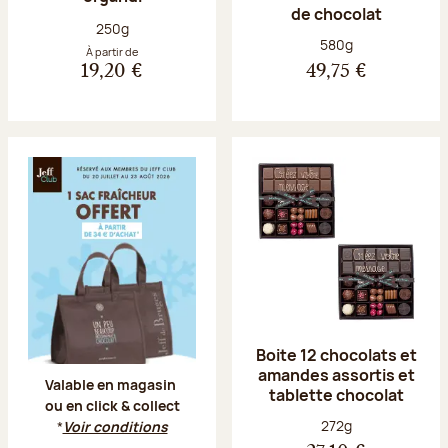
de chocolat
Poids net :
250g
Poids net :
580g
À partir de
19,20 €
49,75 €
Offre Jeff Club du 20 juillet au 23 aoû
Boite 12 chocolats et
amandes assortis et
Valable en magasin
tablette chocolat
ou en click & collect
Poids net :
272g
*
Voir conditions