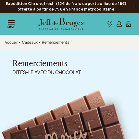
Expédition Chronofresh (12€ de frais de port au lieu de 16€)
Aller à la navigation
offerte à partir de 75€ en France métropolitaine
Fer
Aller au contenu principal
Aller au pied de page
Nos boutiques
S’identifie
Mon p
MENU
Accueil
Cadeaux
Remerciements
Remerciements
DITES-LE AVEC DU CHOCOLAT