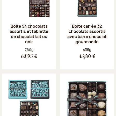
Boite 54 chocolats
Boite carrée 32
assortis et tablette
chocolats assortis
de chocolat lait ou
avec barre chocolat
noir
gourmande
Poids net :
Poids net :
760g
435g
63,95 €
45,80 €