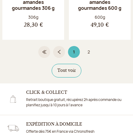
amandes
amandes
gourmandes 306 g
gourmandes 600 g
Poids net :
Poids net :
306g
600g
28,30 €
49,10 €
1
2
Première page
Page précédente
Page 1 sur 2
Page
Tout voir
CLICK & COLLECT
Retrait boutique gratuit, récupérez 2h après commande ou
planifiez jusqu'à 10 jours à l'avance
EXPÉDITION À DOMICILE
Offerte dès 75€ en France via Chronofresh