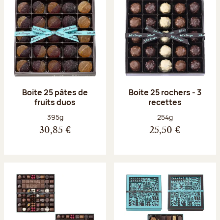
Boite 25 pâtes de
Boite 25 rochers - 3
fruits duos
recettes
Poids net :
Poids net :
395g
254g
30,85 €
25,50 €