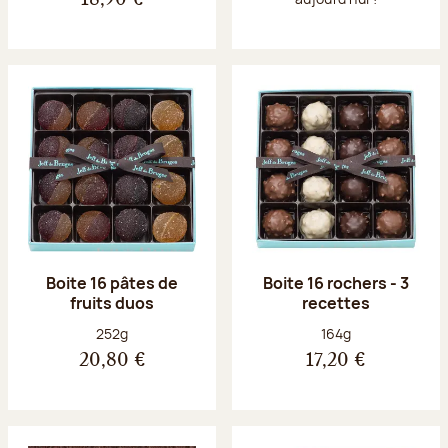
Boite 16 pâtes de
Boite 16 rochers - 3
fruits duos
recettes
Poids net :
Poids net :
252g
164g
20,80 €
17,20 €