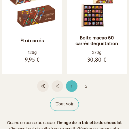
Boite macao 60
Étui carrés
carrés dégustation
Poids net :
Poids net :
126g
270g
9,95 €
30,80 €
1
2
Première page
Page précédente
Page 1 sur 2
Page
Tout voir
Quand on pense au cacao,
l’image de la tablette de chocolat
s’impose tout de suite à notre esprit. Généreuse, croquante,