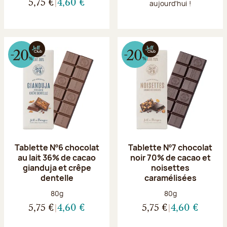
5,75 €
4,60 €
aujourd'hui !
Tablette Nº6 chocolat
Tablette Nº7 chocolat
au lait 36% de cacao
noir 70% de cacao et
gianduja et crêpe
noisettes
dentelle
caramélisées
Poids net :
Poids net :
80g
80g
5,75 €
4,60 €
5,75 €
4,60 €