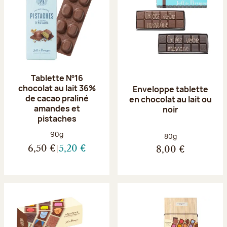
Tablette Nº16
chocolat au lait 36%
Enveloppe tablette
de cacao praliné
en chocolat au lait ou
amandes et
noir
pistaches
Poids net :
90g
Poids net :
80g
6,50 €
5,20 €
8,00 €