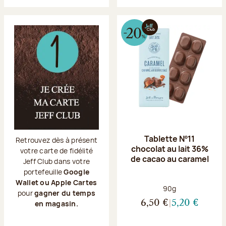
Tablette Nº11
Retrouvez dès à présent
chocolat au lait 36%
votre carte de fidélité
de cacao au caramel
Jeff Club dans votre
portefeuille
Google
Wallet ou Apple Cartes
Poids net :
90g
pour
gagner du temps
6,50 €
5,20 €
en magasin.