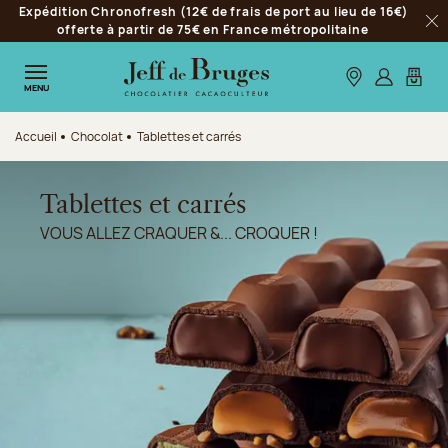
Expédition Chronofresh (12€ de frais de port au lieu de 16€)
Aller à la navigation
offerte à partir de 75€ en France métropolitaine
Fer
Aller au contenu principal
Aller au pied de page
Nos boutiques
S’identifie
Mon p
MENU
Accueil
Chocolat
Tablettes et carrés
Tablettes et carrés
VOUS ALLEZ CRAQUER &... CROQUER !