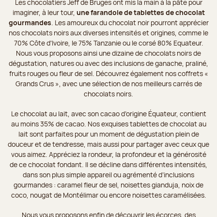
Les chocolatiers Jeff de Bruges ont mis la main à la pâte pour
imaginer, à leur tour,
une farandole de tablettes de chocolat
gourmandes
. Les amoureux du chocolat noir pourront apprécier
nos chocolats noirs aux diverses intensités et origines, comme le
70% Côte d'Ivoire, le 75% Tanzanie ou le corsé 80% Equateur.
Nous vous proposons ainsi une dizaine de chocolats noirs de
dégustation, natures ou avec des inclusions de ganache, praliné,
fruits rouges ou fleur de sel. Découvrez également nos coffrets «
Grands Crus », avec une sélection de nos meilleurs carrés de
chocolats noirs.
Le chocolat au lait, avec son cacao d’origine Équateur, contient
au moins 35% de cacao. Nos exquises tablettes de chocolat au
lait sont parfaites pour un moment de dégustation plein de
douceur et de tendresse, mais aussi pour partager avec ceux que
vous aimez. Appréciez la rondeur, la profondeur et la générosité
de ce chocolat fondant. Il se décline dans différentes intensités,
dans son plus simple appareil ou agrémenté d’inclusions
gourmandes : caramel fleur de sel, noisettes gianduja, noix de
coco, nougat de Montélimar ou encore noisettes caramélisées.
Nous vous proposons enfin de découvrir les écorces, des