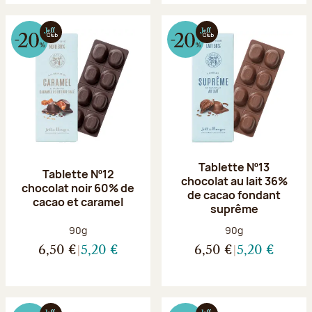
Tablette Nº13
Tablette Nº12
chocolat au lait 36%
chocolat noir 60% de
de cacao fondant
cacao et caramel
suprême
Poids net :
Poids net :
90g
90g
6,50 €
5,20 €
6,50 €
5,20 €