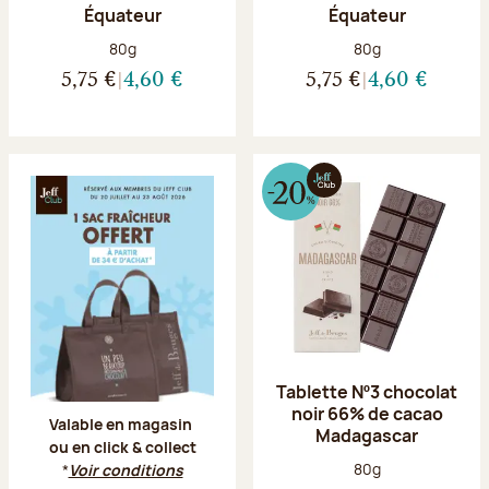
Équateur
Équateur
Poids net :
Poids net :
80g
80g
5,75 €
4,60 €
5,75 €
4,60 €
Offre Jeff Club du 20 juillet au 23 aoû
Tablette Nº3 chocolat
noir 66% de cacao
Valable en magasin
Madagascar
ou en click & collect
Poids net :
80g
*
Voir conditions