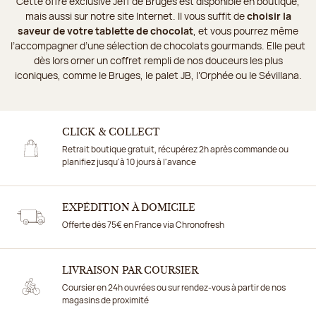
Cette offre exclusive Jeff de Bruges est disponible en boutique,
mais aussi sur notre site Internet. Il vous suffit de
choisir la
saveur de votre tablette de chocolat
, et vous pourrez même
l’accompagner d’une sélection de chocolats gourmands. Elle peut
dès lors orner un coffret rempli de nos douceurs les plus
iconiques, comme le Bruges, le palet JB, l’Orphée ou le Sévillana.
CLICK & COLLECT
Retrait boutique gratuit, récupérez 2h après commande ou
planifiez jusqu'à 10 jours à l'avance
EXPÉDITION À DOMICILE
Offerte dès 75€ en France via Chronofresh
LIVRAISON PAR COURSIER
Coursier en 24h ouvrées ou sur rendez-vous à partir de nos
magasins de proximité