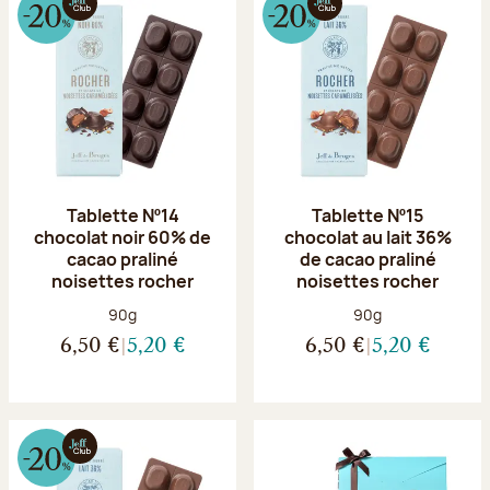
Tablette Nº14
Tablette Nº15
chocolat noir 60% de
chocolat au lait 36%
cacao praliné
de cacao praliné
noisettes rocher
noisettes rocher
Poids net :
Poids net :
90g
90g
6,50 €
5,20 €
6,50 €
5,20 €