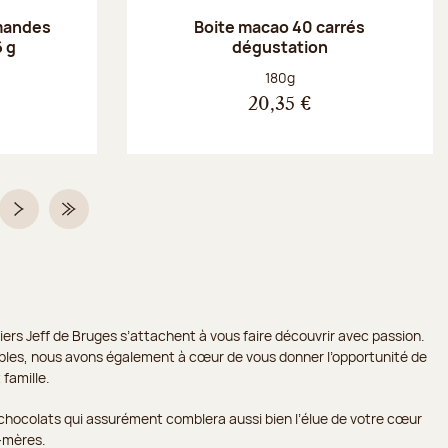
amandes
Boite macao 40 carrés
 g
dégustation
Poids net :
180g
20,35 €
Page suivante
Dernière page
iers Jeff de Bruges s’attachent à vous faire découvrir avec passion.
ssibles, nous avons également à cœur de vous donner l’opportunité de
 famille.
 chocolats qui assurément comblera aussi bien l’élue de votre cœur
-mères.