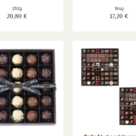
Poids net :
Poids net :
252g
164g
20,80 €
17,20 €