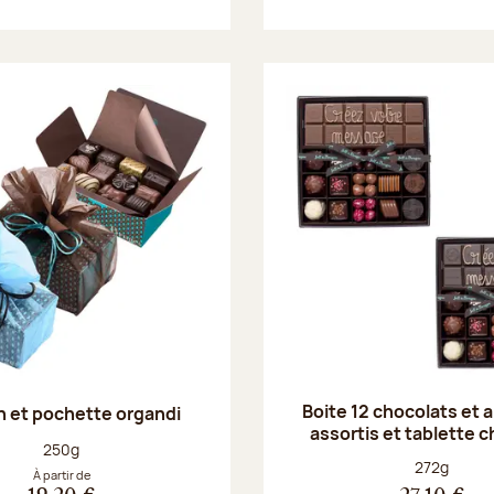
Boite 12 chocolats et
in et pochette organdi
assortis et tablette 
Poids net :
250g
Poids net :
272g
À partir de