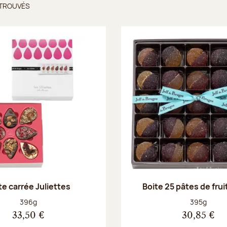
 TROUVÉS
ts trouvés
te carrée Juliettes
Boite 25 pâtes de fru
Poids net :
Poids net :
396g
395g
33,50 €
30,85 €