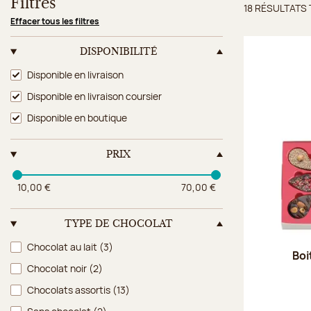
Filtres
18 RÉSULTATS
Résulta
Effacer tous les filtres
DISPONIBILITÉ
Disponibilité
Disponible en livraison
Disponible en livraison coursier
Disponible en boutique
PRIX
10,00 €
70,00 €
TYPE DE CHOCOLAT
Type de chocolat
Chocolat au lait
(3)
Boi
Chocolat noir
(2)
Chocolats assortis
(13)