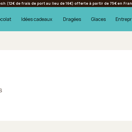
h (12€ de frais de port au lieu de 16€) offerte à partir de 75€ en Fr
colat
Idées cadeaux
Dragées
Glaces
Entrepr
S