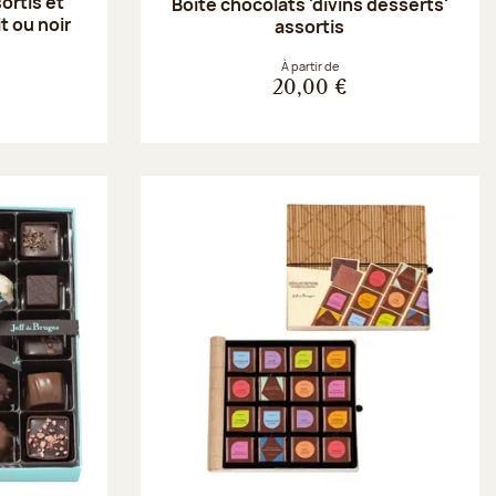
ortis et
Boite chocolats 'divins desserts'
t ou noir
assortis
À partir de
20,00 €