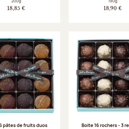
Poids net :
Poids net :
200g
190g
18,85 €
18,90 €
6 pâtes de fruits duos
Boite 16 rochers - 3 