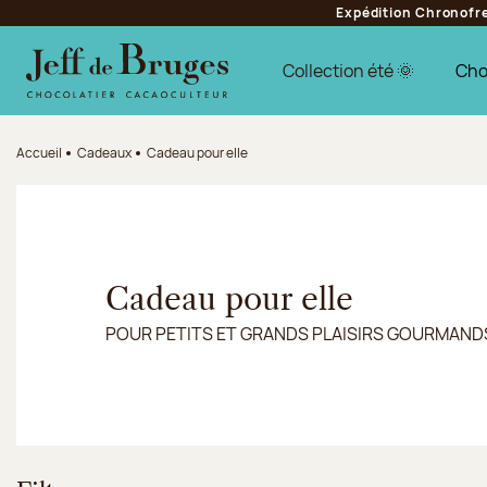
Expédition Chronofres
Aller à la navigation
Aller au contenu principal
Aller au pied de page
Collection été 🌞
Cho
Accueil
Cadeaux
Cadeau pour elle
Cadeau pour elle
POUR PETITS ET GRANDS PLAISIRS GOURMAND