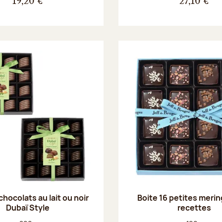
19,20 €
27,10 €
chocolats au lait ou noir
Boite 16 petites merin
Dubaï Style
recettes