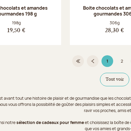
chocolats et amandes
Boite chocolats et 
ourmandes 198 g
gourmandes 306
Poids net :
Poids net :
198g
306g
19,50 €
28,30 €
1
2
Première page
Page précédente
Page 1 sur 2
Page
Tout voir
t avant tout une histoire de plaisir et de gourmandise que les chocolat
ous vous offrons la possibilité de goûter des plaisirs simples et acce
ravir vos proches, amis et
nsi notre
sélection de cadeaux pour femme
et choisissez la boîte de
que vos amies et grands