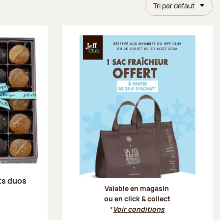
Tri par défaut
Offre Je
its duos
Valable en magasin
ou en click & collect
*
Voir conditions