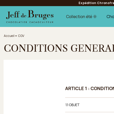
Expédition Chronofres
Aller à la navigation
Aller au contenu principal
Aller au pied de page
Collection été 🌞
Cho
Accueil
CGV
CONDITIONS GENERA
ARTICLE 1 : CONDITI
1.1 OBJET