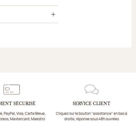
MENT SÉCURISÉ
SERVICE CLIENT
, PayPal, Visa, Carte Bleue,
Cliquez sur le bouton "assistance" en bas à
press, Mastercard, Maestro
droite, réponse sous 48h ouvrées