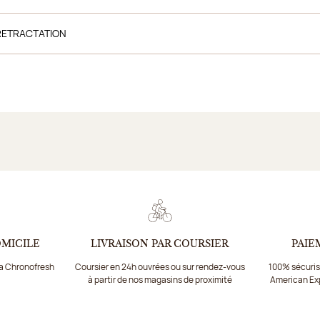
RETRACTATION
OMICILE
LIVRAISON PAR COURSIER
PAIE
ia Chronofresh
Coursier en 24h ouvrées ou sur rendez-vous
100% sécurisé
à partir de nos magasins de proximité
American Ex