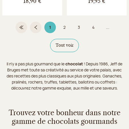
18,90 €
19,95 €
1
2
3
4
...
Première page
Page précédente
Page 1 sur 9
Page
Page
Page
Tout voir
Il n’y a pas plus gourmand que le
chocolat
! Depuis 1986, Jeff de
Bruges met toute sa créativité au service de votre palais, avec
des recettes des plus classiques aux plus originales. Ganaches,
pralinés, rochers, truffes, tablettes, ballotins ou coffrets :
découvrez notre gamme exquise, aux mille et une saveurs.
Trouvez votre bonheur dans notre
gamme de chocolats gourmands