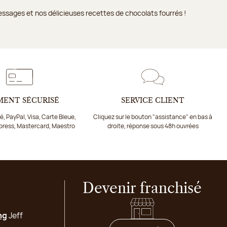
ssages et nos délicieuses recettes de chocolats fourrés !
MENT SÉCURISÉ
SERVICE CLIENT
, PayPal, Visa, Carte Bleue,
Cliquez sur le bouton "assistance" en bas à
press, Mastercard, Maestro
droite, réponse sous 48h ouvrées
Devenir franchisé
ng
Jeff