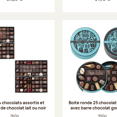
4 chocolats assortis et
Boite ronde 25 chocolat
 de chocolat lait ou noir
avec barre chocolat g
Poids net :
Poids net :
760g
350g