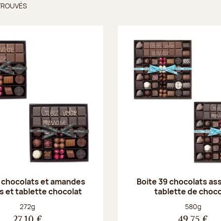
TROUVÉS
ts trouvés
2 chocolats et amandes
Boite 39 chocolats ass
s et tablette chocolat
tablette de choco
Poids net :
Poids net :
272g
580g
27,10 €
49,75 €