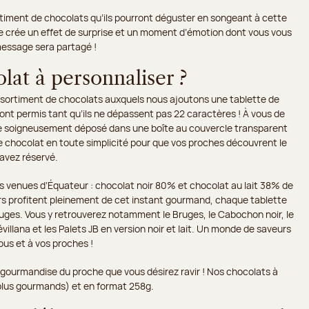
ortiment de chocolats qu’ils pourront déguster en songeant à cette
elle crée un effet de surprise et un moment d’émotion dont vous vous
message sera partagé !
at à personnaliser ?
 assortiment de chocolats auxquels nous ajoutons une tablette de
sont permis tant qu’ils ne dépassent pas 22 caractères ! À vous de
suite soigneusement déposé dans une boîte au couvercle transparent
e chocolat en toute simplicité pour que vos proches découvrent le
avez réservé.
s venues d’Équateur : chocolat noir 80% et chocolat au lait 38% de
niers profitent pleinement de cet instant gourmand, chaque tablette
ges. Vous y retrouverez notamment le Bruges, le Cabochon noir, le
villana et les Palets JB en version noir et lait. Un monde de saveurs
us et à vos proches !
a gourmandise du proche que vous désirez ravir ! Nos chocolats à
 plus gourmands) et en format 258g.