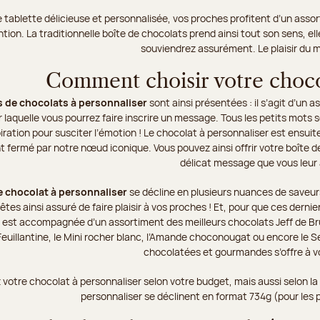
e tablette délicieuse et personnalisée, vos proches profitent d’un ass
ntion. La traditionnelle boîte de chocolats prend ainsi tout son sens, 
souviendrez assurément. Le plaisir du 
Comment choisir votre chocol
s de chocolats à personnaliser
sont ainsi présentées : il s’agit d’un
 laquelle vous pourrez faire inscrire un message. Tous les petits mots 
spiration pour susciter l’émotion ! Le chocolat à personnaliser est en
 fermé par notre nœud iconique. Vous pouvez ainsi offrir votre boîte d
délicat message que vous leur 
e chocolat à personnaliser
se décline en plusieurs nuances de saveur
êtes ainsi assuré de faire plaisir à vos proches ! Et, pour que ces der
 est accompagnée d’un assortiment des meilleurs chocolats Jeff de Bru
 Feuillantine, le Mini rocher blanc, l’Amande choconougat ou encore le Sé
chocolatées et gourmandes s’offre à vo
 votre chocolat à personnaliser selon votre budget, mais aussi selon l
personnaliser se déclinent en format 734g (pour les