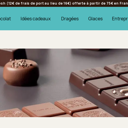
h (12€ de frais de port au lieu de 16€) offerte à partir de 75€ en Fr
colat
Idées cadeaux
Dragées
Glaces
Entrepr