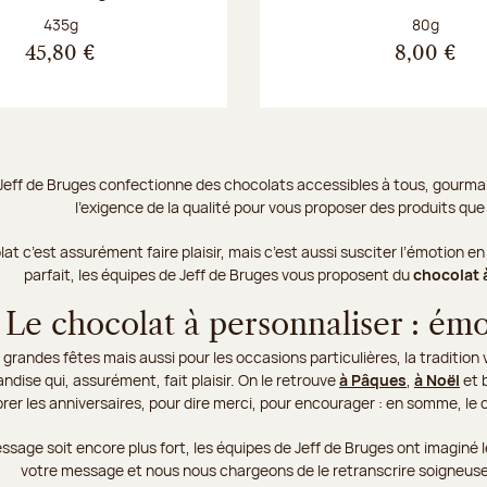
Poids net :
Poids net :
435g
80g
45,80 €
8,00 €
Jeff de Bruges confectionne des chocolats accessibles à tous, gourman
l’exigence de la qualité pour vous proposer des produits que v
olat c’est assurément faire plaisir, mais c’est aussi susciter l’émotio
parfait, les équipes de Jeff de Bruges vous proposent du
chocolat 
Le chocolat à personnaliser : émo
 grandes fêtes mais aussi pour les occasions particulières, la tradition v
dise qui, assurément, fait plaisir. On le retrouve
à Pâques
,
à Noël
et 
rer les anniversaires, pour dire merci, pour encourager : en somme, le
sage soit encore plus fort, les équipes de Jeff de Bruges ont imaginé 
votre message et nous nous chargeons de le retranscrire soigneuse