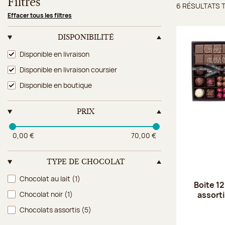
Filtres
6 RÉSULTATS 
Résulta
Effacer tous les filtres
DISPONIBILITÉ
Disponibilité
Disponible en livraison
Disponible en livraison coursier
Disponible en boutique
PRIX
0,00 €
70,00 €
TYPE DE CHOCOLAT
Type de chocolat
Chocolat au lait
(1)
Boite 1
assorti
Chocolat noir
(1)
Chocolats assortis
(5)