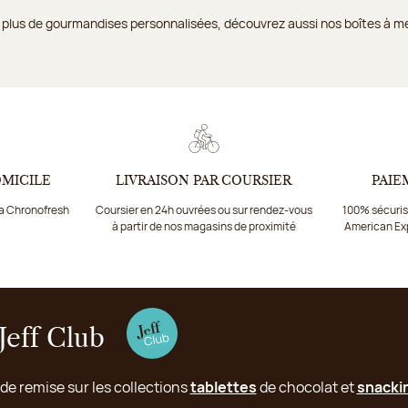
 plus de gourmandises personnalisées, découvrez aussi nos boîtes à me
OMICILE
LIVRAISON PAR COURSIER
PAIE
ia Chronofresh
Coursier en 24h ouvrées ou sur rendez-vous
100% sécurisé
à partir de nos magasins de proximité
American Ex
Jeff Club
 de remise sur les collections
tablettes
de chocolat et
snacki