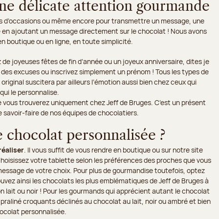
une délicate attention gourmande
rtes d’occasions ou même encore pour transmettre un message, une
e en ajoutant un message directement sur le chocolat ! Nous avons
en boutique ou en ligne, en toute simplicité.
 de joyeuses fêtes de fin d’année ou un joyeux anniversaire, dites je
 des excuses ou inscrivez simplement un prénom ! Tous les types de
iginal suscitera par ailleurs l’émotion aussi bien chez ceux qui
qui le personnalise.
 vous trouverez uniquement chez Jeff de Bruges. C’est un présent
 le savoir-faire de nos équipes de chocolatiers.
 chocolat personnalisée ?
réaliser
. Il vous suffit de vous rendre en boutique ou sur notre site
, choisissez votre tablette selon les préférences des proches que vous
e message de votre choix. Pour plus de gourmandise toutefois, optez
uvez ainsi les chocolats les plus emblématiques de Jeff de Bruges à
n lait ou noir ! Pour les gourmands qui apprécient autant le chocolat
raliné croquants déclinés au chocolat au lait, noir ou ambré et bien
ocolat personnalisée.