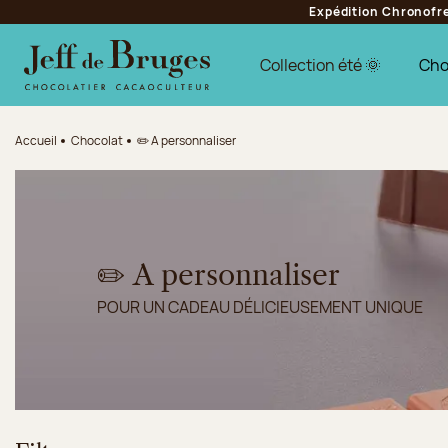
Expédition Chronofres
Aller à la navigation
Aller au contenu principal
Aller au pied de page
Collection été 🌞
Cho
Accueil
Chocolat
✏️ A personnaliser
✏️ A personnaliser
POUR UN CADEAU DÉLICIEUSEMENT UNIQUE