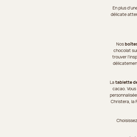
En plus d’un
délicate atte
Nos
boîte
chocolat sur
trouver l’in
délicatement
La
tablette d
cacao. Vous 
personnalisée
Christera, la
Choisissez