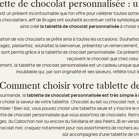
lette de chocolat personnalisée : 
est un présent incontournable que l’on offre pour célébrer toutes so
s chocolatiers Jeff de Bruges ont souhaité accentuer cette symboliqu
ainsi créé
la tablette de chocolat personnalisée
à choisir 
ation de vos chocolats se prête ainsi à toutes les occasions. Souhaitez
ragez, plaisantez, souhaitez la bienvenue, présentez un remerciement,
ont permis grâce à la tablette de chocolat personnalisée. Ce présent or
reçoivent le chocolat que chez celui 
ement, la tablette de chocolat personnalisée est un cadeau unique que
inoubliable qui, par son originalité et ses saveurs, reflète tout
Comment choisir votre tablette de
gourmande, la
tablette de chocolat personnalisée est très simple à 
e choisir la saveur de votre tablette. Chocolat au lait ou chocolat noir
bler ! Bien sûr, vous pouvez choisir une tablette seule et y inscrire l
tte de chocolat personnalisée que vous assortirez de chocolats. Retro
ges, du Cabochon noir ou encore du Sévillana et des Palets JB en versio
 chocolat noir, craquez notamment pour nos assortiments de rochers au p
sûr accompagnés d’une tablette de ch