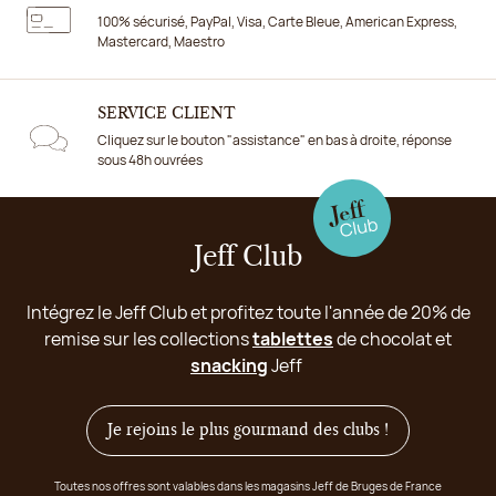
100% sécurisé, PayPal, Visa, Carte Bleue, American Express,
Mastercard, Maestro
SERVICE CLIENT
Cliquez sur le bouton "assistance" en bas à droite, réponse
sous 48h ouvrées
Jeff Club
Intégrez le Jeff Club et profitez toute l'année de 20% de
remise sur les collections
tablettes
de chocolat et
snacking
Jeff
Je rejoins le plus gourmand des clubs !
Toutes nos offres sont valables dans les magasins Jeff de Bruges de France