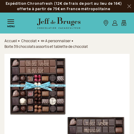
Expédition Chronofresh (12€ de frais de port au lieu de 16€)
Aller à la navigation
offerte à partir de 75€ en France métropolitaine
Fer
Aller au contenu principal
Aller au pied de page
Nos boutiques
S’identifie
Mon p
MENU
Accueil
Chocolat
✏️ A personnaliser
Boite 39 chocolats assortis et tablette de chocolat