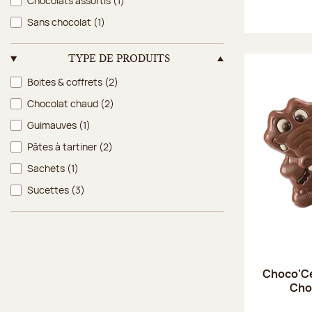
Chocolats assortis
(1)
Sans chocolat
(1)
TYPE DE PRODUITS
Type de produits
Boites & coffrets
(2)
Chocolat chaud
(2)
Guimauves
(1)
Pâtes à tartiner
(2)
Sachets
(1)
Sucettes
(3)
Choco'Ce
Choc