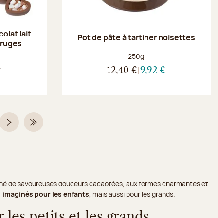
lat lait
Pot de pâte à tartiner noisettes
bruges
Poids net :
250g
12,40 €
9,92 €
€
Page suivante
Dernière page
tionné de savoureuses douceurs cacaotées, aux formes charmantes et
 imaginés pour les enfants
, mais aussi pour les grands.
 les petits et les grands