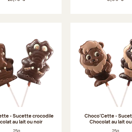
tte - Sucette crocodile
Choco'Cette - Sucet
olat au lait ou noir
Chocolat au lait ou
Poids net :
Poids net :
25g
25g