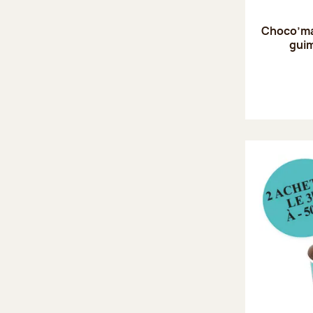
Choco’mau
guim