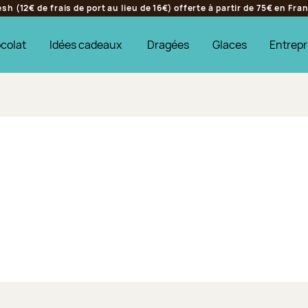
h (12€ de frais de port au lieu de 16€) offerte à partir de 75€ en Fr
colat
Idées cadeaux
Dragées
Glaces
Entrepr