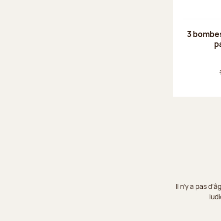
3 bombes
p
Il n’y a pas d
lud