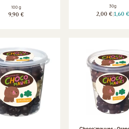
Poids net :
30g
Poids net :
100 g
2,00 €
1,60 
9,90 €
Choco’mauves - Grand