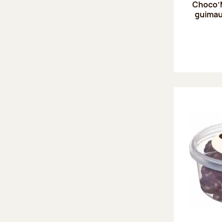
Choco’
guimau