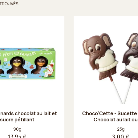
 TROUVÉS
ts trouvés
anards chocolat au lait et
Choco'Cette - Sucette
sucre pétillant
Chocolat au lait ou
Poids net :
Poids net :
90g
25g
13,95 €
3,00 €