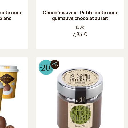
boite ours
Choco’mauves - Petite boite ours
blanc
guimauve chocolat au lait
Poids net :
160g
7,85 €