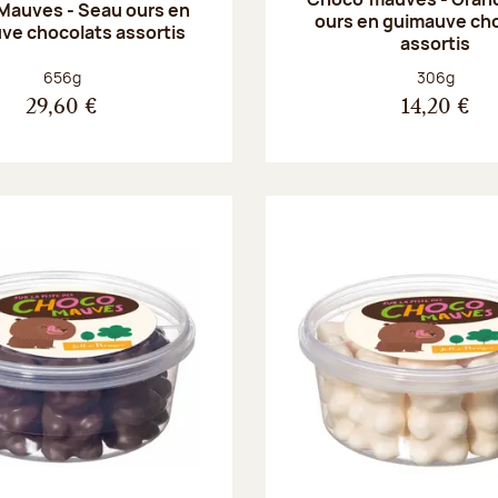
Mauves - Seau ours en
ours en guimauve ch
ve chocolats assortis
assortis
Poids net :
Poids net :
656g
306g
29,60 €
14,20 €