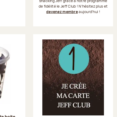
snacking Jeff grâce à notre programme
de fidélité le Jeff Club ! N'hésitez plus et
devenez membre
aujourd'hui !
€
e boite