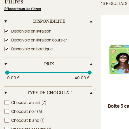
Filtres
16 RÉSULTATS
Résulta
Effacer tous les filtres
DISPONIBILITÉ
Disponibilité
Disponible en livraison
Disponible en livraison coursier
Disponible en boutique
PRIX
0,00 €
40,00 €
TYPE DE CHOCOLAT
Type de chocolat
Chocolat au lait
(7)
Boite 3 c
Chocolat noir
(4)
Chocolat blanc
(1)