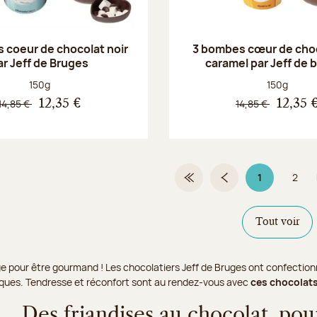
 coeur de chocolat noir
3 bombes cœur de choco
ar Jeff de Bruges
caramel par Jeff de 
Poids net :
Poids net :
150g
150g
14,85 €
14,85 €
12,35 €
12,35 
1
2
Première page
Page précédente
Page 1 sur 2
Page
Tout voir
’âge pour être gourmand ! Les chocolatiers Jeff de Bruges ont confec
iques. Tendresse et réconfort sont au rendez-vous avec
ces chocolats
Des friandises au chocolat, pour