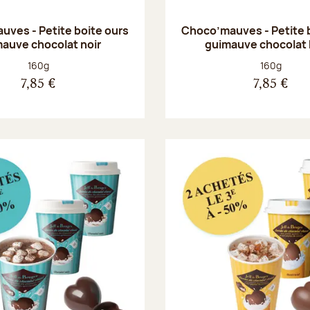
ves - Petite boite ours
Choco’mauves - Petite 
auve chocolat noir
guimauve chocolat 
Poids net :
Poids net :
160g
160g
7,85 €
7,85 €