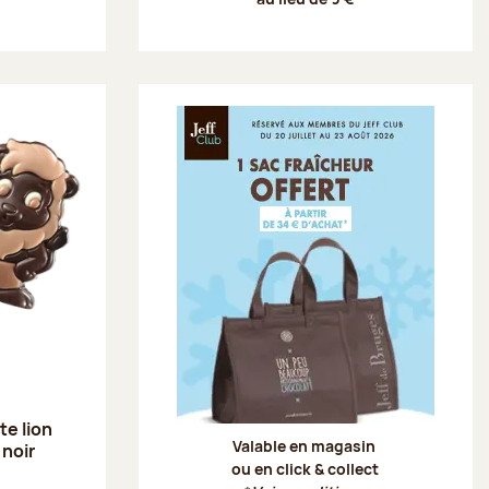
Offre Je
te lion
Valable en magasin
 noir
ou en click & collect