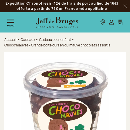
Expédition Chronofresh (12€ de frais de port au lieu de 16€)
Aller à la navigation
offerte à partir de 75€ en France métropolitaine
Fer
Aller au contenu principal
Aller au pied de page
Nos boutiques
S’identifie
Mon p
MENU
Accueil
Cadeaux
Cadeau pour enfant
Choco’mauves - Grande boite ours en guimauve chocolats assortis