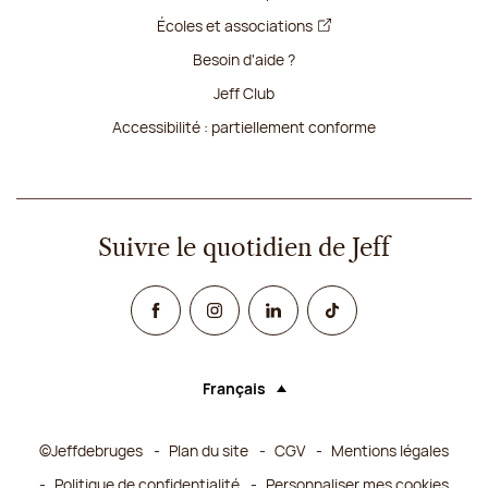
Écoles et associations
Besoin d'aide ?
Jeff Club
Accessibilité : partiellement conforme
Suivre le quotidien de Jeff
Facebook
Instagram
Linked In
TikTok
Français
Langue (sélectionner une option rechar
©Jeffdebruges
Plan du site
CGV
Mentions légales
Politique de confidentialité
Personnaliser mes cookies