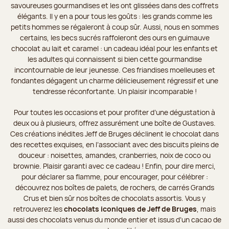
savoureuses gourmandises et les ont glissées dans des coffrets
élégants. Il y en a pour tous les goûts : les grands comme les
petits hommes se régaleront à coup sûr. Aussi, nous en sommes
certains, les becs sucrés raffoleront des ours en guimauve
chocolat au lait et caramel : un cadeau idéal pour les enfants et
les adultes qui connaissent si bien cette gourmandise
incontournable de leur jeunesse. Ces friandises moelleuses et
fondantes dégagent un charme délicieusement régressif et une
tendresse réconfortante. Un plaisir incomparable !
Pour toutes les occasions et pour profiter d’une dégustation à
deux ou à plusieurs, offrez assurément une boîte de Gustaves.
Ces créations inédites Jeff de Bruges déclinent le chocolat dans
des recettes exquises, en l’associant avec des biscuits pleins de
douceur : noisettes, amandes, cranberries, noix de coco ou
brownie. Plaisir garanti avec ce cadeau ! Enfin, pour dire merci,
pour déclarer sa flamme, pour encourager, pour célébrer :
découvrez nos boîtes de palets, de rochers, de carrés Grands
Crus et bien sûr nos boîtes de chocolats assortis. Vous y
retrouverez les
chocolats iconiques de Jeff de Bruges
, mais
aussi des chocolats venus du monde entier et issus d’un cacao de