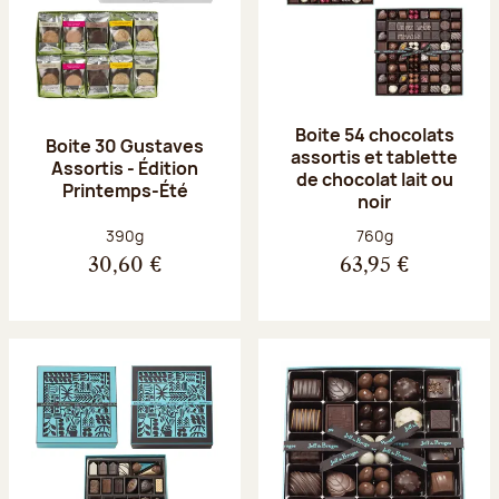
Boite 54 chocolats
Boite 30 Gustaves
assortis et tablette
Assortis - Édition
de chocolat lait ou
Printemps-Été
noir
Poids net :
Poids net :
390g
760g
30,60 €
63,95 €