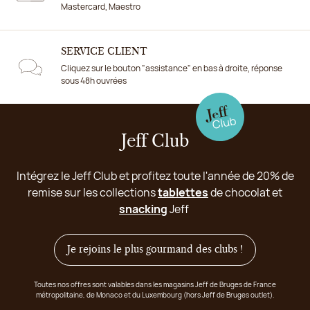
Mastercard, Maestro
SERVICE CLIENT
Cliquez sur le bouton "assistance" en bas à droite, réponse
sous 48h ouvrées
Jeff Club
Intégrez le Jeff Club et profitez toute l'année de 20% de
remise sur les collections
tablettes
de chocolat et
snacking
Jeff
Je rejoins le plus gourmand des clubs !
Toutes nos offres sont valables dans les magasins Jeff de Bruges de France
métropolitaine, de Monaco et du Luxembourg (hors Jeff de Bruges outlet).