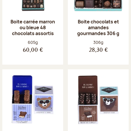
Boite carrée marron
Boite chocolats et
ou bleue 48
amandes
chocolats assortis
gourmandes 306 g
Poids net :
Poids net :
605g
306g
60,00 €
28,30 €