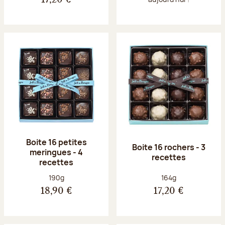
Boite 16 petites
Boite 16 rochers - 3
meringues - 4
recettes
recettes
Poids net :
Poids net :
190g
164g
18,90 €
17,20 €