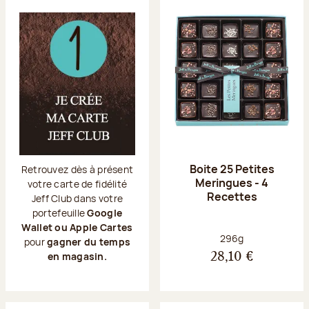
Boite 25 Petites
Retrouvez dès à présent
Meringues - 4
votre carte de fidélité
Recettes
Jeff Club dans votre
portefeuille
Google
Wallet ou Apple Cartes
Poids net :
296g
pour
gagner du temps
en magasin.
28,10 €