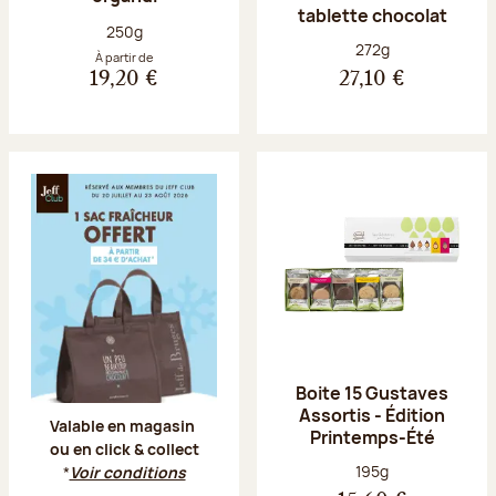
tablette chocolat
Poids net :
250g
Poids net :
272g
À partir de
19,20 €
27,10 €
Offre Jeff Club du 20 juillet au 23 aoû
Boite 15 Gustaves
Assortis - Édition
Valable en magasin
Printemps-Été
ou en click & collect
Poids net :
195g
*
Voir conditions