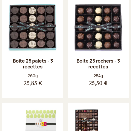
Boite 25 palets - 3
Boite 25 rochers - 3
recettes
recettes
Poids net :
Poids net :
260g
254g
25,85 €
25,50 €