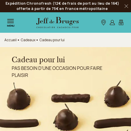
Expédition Chronofresh (12€ de frais de port au lieu de 16€)
Aller à la navigation
offerte à partir de 75€ en France métropolitaine
Fer
Aller au contenu principal
Aller au pied de page
Nos boutiques
S’identifie
Mon p
MENU
Accueil
Cadeaux
Cadeau pour lui
Cadeau pour lui
PAS BESOIN D'UNE OCCASION POUR FAIRE
PLAISIR