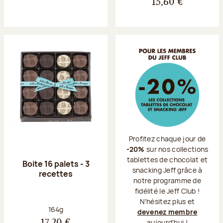
15,60 €
Profitez chaque jour de
-20%
sur nos collections
tablettes de chocolat et
Boite 16 palets - 3
snacking Jeff grâce à
recettes
notre programme de
fidélité le Jeff Club !
N'hésitez plus et
Poids net :
164g
devenez membre
aujourd'hui !
17,20 €