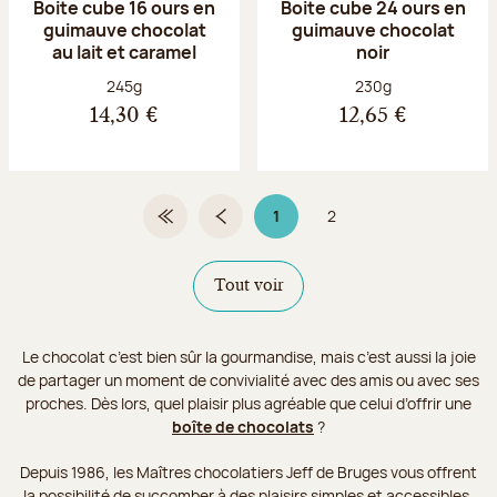
Boite cube 16 ours en
Boite cube 24 ours en
guimauve chocolat
guimauve chocolat
au lait et caramel
noir
Poids net :
Poids net :
245g
230g
14,30 €
12,65 €
1
2
Première page
Page précédente
Page 1 sur 2
Page
Tout voir
Le chocolat c’est bien sûr la gourmandise, mais c’est aussi la joie
de partager un moment de convivialité avec des amis ou avec ses
proches. Dès lors, quel plaisir plus agréable que celui d’offrir une
boîte de chocolats
?
Depuis 1986, les Maîtres chocolatiers Jeff de Bruges vous offrent
la possibilité de succomber à des plaisirs simples et accessibles.