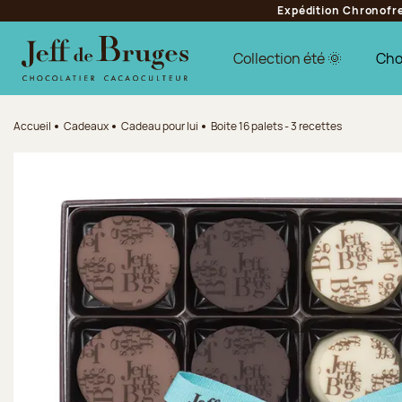
Expédition Chronofres
Aller à la navigation
Aller au contenu principal
Aller au pied de page
Collection été 🌞
Cho
Accueil
Cadeaux
Cadeau pour lui
Boite 16 palets - 3 recettes