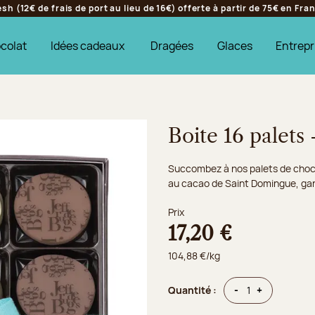
h (12€ de frais de port au lieu de 16€) offerte à partir de 75€ en Fr
colat
Idées cadeaux
Dragées
Glaces
Entrepr
Boite 16 palets 
Succombez à nos palets de chocol
au cacao de Saint Domingue, gan
Prix
17,20 €
104,88 €/kg
Quantité
Quantité
-
+
Quantité :