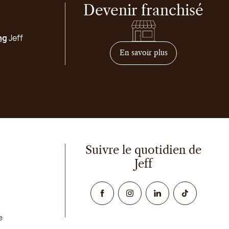
Devenir franchisé
ng
Jeff
sur comment deven
En savoir plus
Suivre le quotidien de
Jeff
Facebook
Instagram
Linked In
TikTok
e