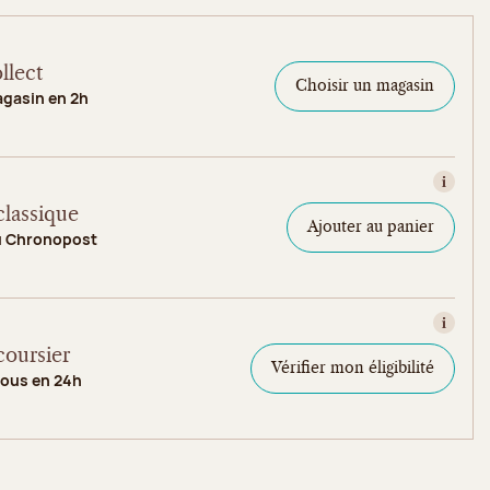
llect
Choisir un magasin
agasin en 2h
Consult
classique
Ajouter au panier
u Chronopost
Consult
coursier
Vérifier mon éligibilité
vous en 24h