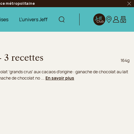
ance métropolitaine
Fer
ises
L'univers Jeff
Afficher la recherche
Jeff Club
Nos boutique
S’identifie
Mon pa
- 3 recettes
Poids n
164g
at 'grands crus' aux cacaos d'origine : ganache de chocolat au lait
ache de chocolat no ...
En savoir plus