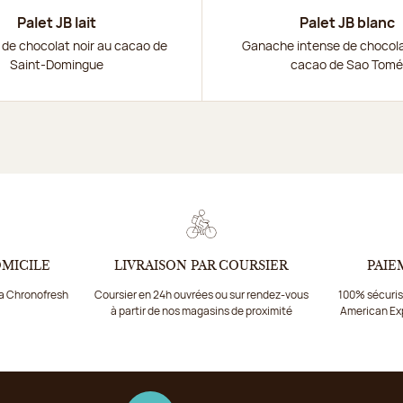
Palet JB lait
Palet JB blanc
de chocolat noir au cacao de
Ganache intense de chocola
Saint-Domingue
cacao de Sao Tom
OMICILE
LIVRAISON PAR COURSIER
PAIE
ia Chronofresh
Coursier en 24h ouvrées ou sur rendez-vous
100% sécurisé
à partir de nos magasins de proximité
American Ex