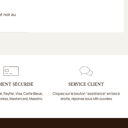
t noir au
é
MENT SÉCURISÉ
SERVICE CLIENT
, PayPal, Visa, Carte Bleue,
Cliquez sur le bouton "assistance" en bas à
press, Mastercard, Maestro
droite, réponse sous 48h ouvrées