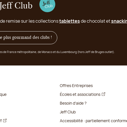
Jeff Club
 de remise sur les collections
tablettes
de chocolat et
snacki
 le plus gourmand des clubs !
ges de France métropolitaine, de Monaco et du Luxembourg (hors Jeff de Bruges outlet).
Offres Entreprises
ique
Écoles et associations
Besoin d'aide ?
Jeff Club
ff
Accessibilité : partiellement conform