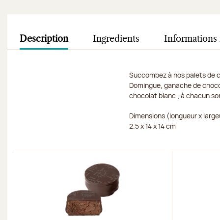
Description
Ingredients
Informations 
Succombez à nos palets de ch
Domingue, ganache de chocol
chocolat blanc ; à chacun son
Dimensions (longueur x large
2.5 x 14 x 14 cm
Découvrir
Découvri