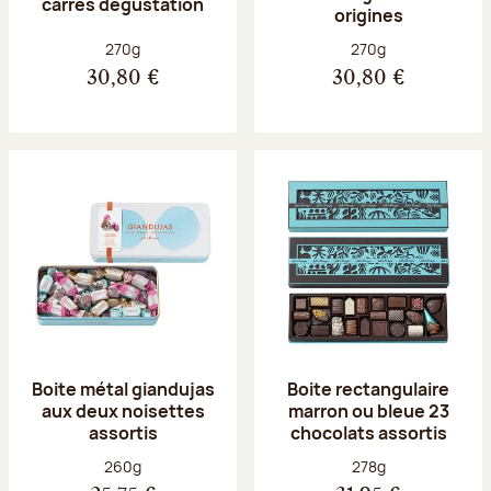
carrés dégustation
origines
Poids net :
Poids net :
270g
270g
30,80 €
30,80 €
Boite métal giandujas
Boite rectangulaire
aux deux noisettes
marron ou bleue 23
assortis
chocolats assortis
Poids net :
Poids net :
260g
278g