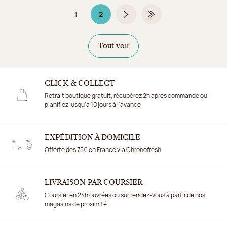
1
2
Page
Page 2 sur 2
Page suivante
Dernière page
Tout voir
CLICK & COLLECT
Retrait boutique gratuit, récupérez 2h après commande ou
planifiez jusqu'à 10 jours à l'avance
EXPÉDITION À DOMICILE
Offerte dès 75€ en France via Chronofresh
LIVRAISON PAR COURSIER
Coursier en 24h ouvrées ou sur rendez-vous à partir de nos
magasins de proximité