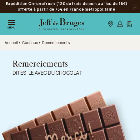
Expédition Chronofresh (12€ de frais de port au lieu de 16€)
Aller à la navigation
offerte à partir de 75€ en France métropolitaine
Fer
Aller au contenu principal
Aller au pied de page
Nos boutiques
S’identifie
Mon p
MENU
Accueil
Cadeaux
Remerciements
Remerciements
DITES-LE AVEC DU CHOCOLAT