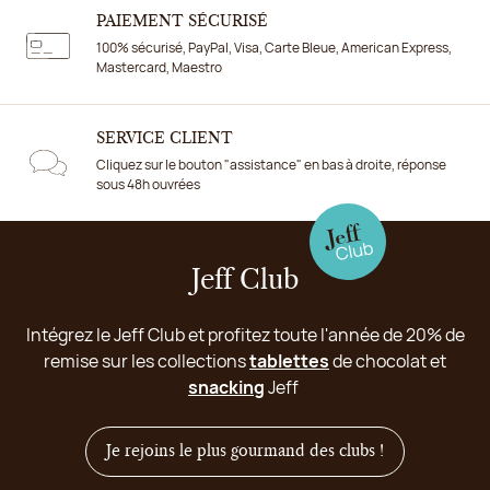
PAIEMENT SÉCURISÉ
100% sécurisé, PayPal, Visa, Carte Bleue, American Express,
Mastercard, Maestro
SERVICE CLIENT
Cliquez sur le bouton "assistance" en bas à droite, réponse
sous 48h ouvrées
Jeff Club
Intégrez le Jeff Club et profitez toute l'année de 20% de
remise sur les collections
tablettes
de chocolat et
snacking
Jeff
Je rejoins le plus gourmand des clubs !