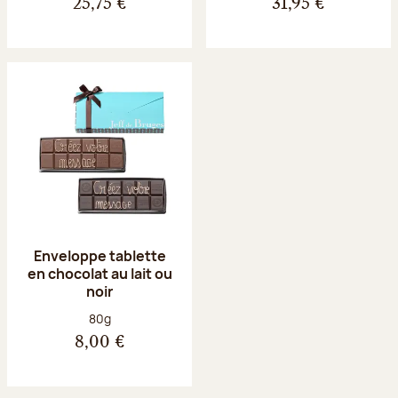
25,75 €
31,95 €
Enveloppe tablette
en chocolat au lait ou
noir
Poids net :
80g
8,00 €