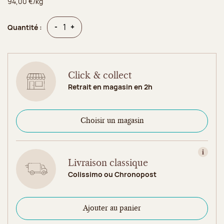
94,00 €/kg
Quantité
Quantité
-
+
Quantité :
Click & collect
Retrait en magasin en 2h
Choisir un magasin
Consult
Livraison classique
Colissimo ou Chronopost
Ajouter au panier