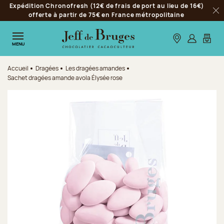
Expédition Chronofresh (12€ de frais de port au lieu de 16€)
Aller à la navigation
offerte à partir de 75€ en France métropolitaine
Fer
Aller au contenu principal
Aller au pied de page
Nos boutiques
S’identifie
Mon p
MENU
Accueil
Dragées
Les dragées amandes
Sachet dragées amande avola Élysée rose