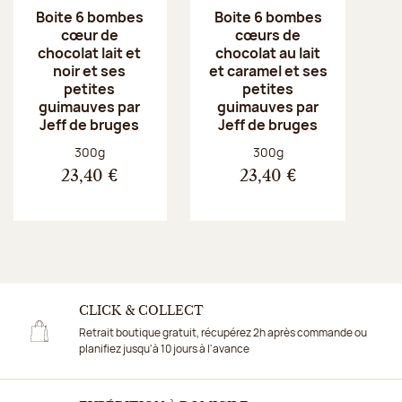
Boite 6 bombes
Boite 6 bombes
cœur de
cœurs de
chocolat lait et
chocolat au lait
noir et ses
et caramel et ses
petites
petites
guimauves par
guimauves par
Jeff de bruges
Jeff de bruges
Poids net :
Poids net :
300g
300g
23,40 €
23,40 €
CLICK & COLLECT
Retrait boutique gratuit, récupérez 2h après commande ou
planifiez jusqu'à 10 jours à l'avance