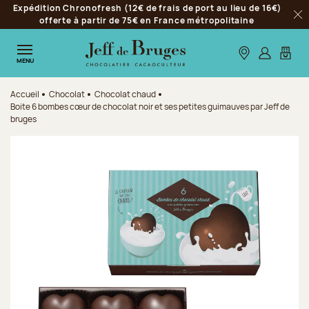
Expédition Chronofresh (12€ de frais de port au lieu de 16€)
Aller à la navigation
offerte à partir de 75€ en France métropolitaine
Fer
Aller au contenu principal
Aller au pied de page
Nos boutiques
S’identifie
Mon p
MENU
Accueil
Chocolat
Chocolat chaud
Boite 6 bombes cœur de chocolat noir et ses petites guimauves par Jeff de
bruges