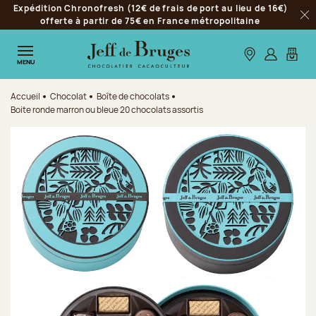
Expédition Chronofresh (12€ de frais de port au lieu de 16€)
Aller à la navigation
offerte à partir de 75€ en France métropolitaine
Fer
Aller au contenu principal
Aller au pied de page
Nos boutiques
S’identifie
Mon p
MENU
Accueil
Chocolat
Boîte de chocolats
Boite ronde marron ou bleue 20 chocolats assortis