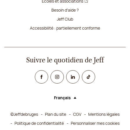
Écoles et associations
Besoin d'aide ?
Jeff Club
Accessibilité : partiellement conforme
Suivre le quotidien de Jeff
Facebook
Instagram
Linked In
TikTok
Français
Langue (sélectionner une option rechar
©Jeffdebruges
Plan du site
CGV
Mentions légales
Politique de confidentialité
Personnaliser mes cookies