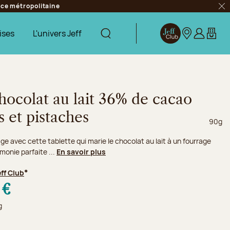
ance métropolitaine
Fer
ises
L'univers Jeff
Afficher la recherche
Jeff Club
Nos boutique
S’identifie
Mon pa
hocolat au lait 36% de cacao
 et pistaches
Poids n
90g
e avec cette tablette qui marie le chocolat au lait à un fourrage
rmonie parfaite ...
En savoir plus
eff Club
*
 €
g