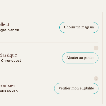
llect
Choisir un magasin
agasin en 2h
Consult
classique
Ajouter au panier
u Chronopost
Consult
coursier
Vérifier mon éligibilité
vous en 24h