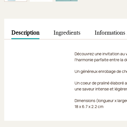
Image 1 sur 3
Image 2 sur 3
Image 3 sur 3
Description
Ingredients
Informations 
Découvrez une invitation au v
l'harmonie parfaite entre la d
Un généreux enrobage de choc
Un coeur de praliné élaboré 
une saveur intense et légère
Dimensions (longueur x large
18 x 6.7 x 2.2 cm