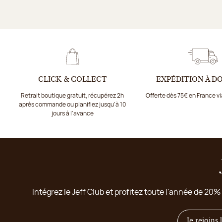
CLICK & COLLECT
EXPÉDITION À D
Retrait boutique gratuit, récupérez 2h
Offerte dès 75€ en France v
après commande ou planifiez jusqu'à 10
jours à l'avance
Intégrez le Jeff Club et profitez toute l'année de 20%
Je rejoins