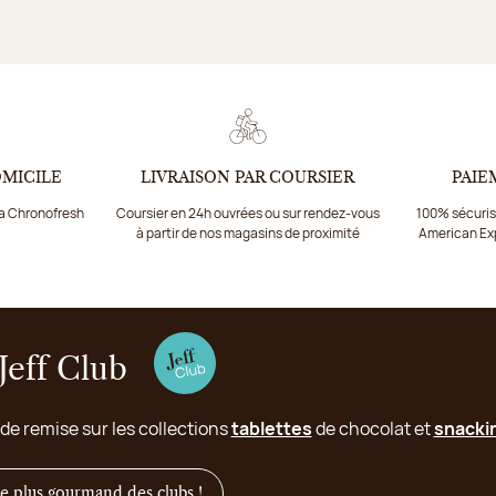
OMICILE
LIVRAISON PAR COURSIER
PAIE
ia Chronofresh
Coursier en 24h ouvrées ou sur rendez-vous
100% sécurisé
à partir de nos magasins de proximité
American Ex
Jeff Club
 de remise sur les collections
tablettes
de chocolat et
snacki
 le plus gourmand des clubs !