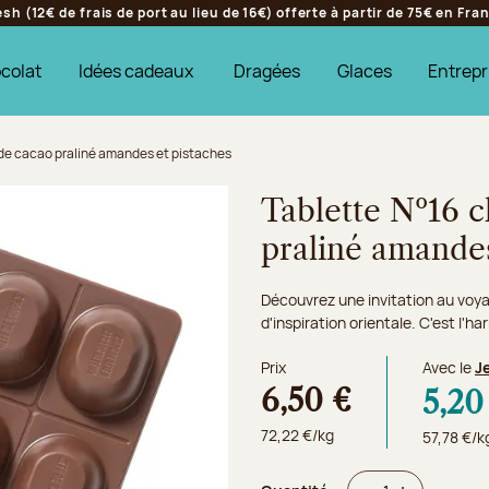
h (12€ de frais de port au lieu de 16€) offerte à partir de 75€ en Fr
colat
Idées cadeaux
Dragées
Glaces
Entrepr
 de cacao praliné amandes et pistaches
Tablette Nº16 c
praliné amandes
Découvrez une invitation au voyag
d'inspiration orientale. C'est l'ha
Prix
Avec le
J
6,50 €
5,20
72,22 €/kg
57,78 €/k