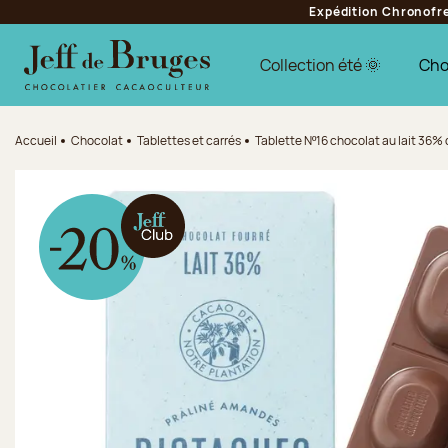
Expédition Chronofres
Aller à la navigation
Aller au contenu principal
Aller au pied de page
Collection été 🌞
Cho
Accueil
Chocolat
Tablettes et carrés
Tablette Nº16 chocolat au lait 36%